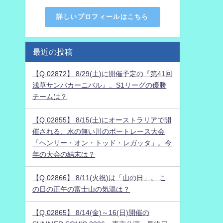
詳しいプロフィールはこちら
最近の投稿
【Q.02872】 8/29(土)に開催予定の『第41回
浅草サンバカーニバル』。S1リーグの優勝
チームは？
【Q.02855】 8/15(土)にオーストラリアで開
催される、水の無い川のボートレース大会
「ヘンリー・オン・トッド・レガッタ」。今
年の大会の結末は？
【Q.02866】 8/11(火祝)は「山の日」。 こ
の日の正午の富士山の気温は？
【Q.02865】 8/14(金)～16(日)開催の