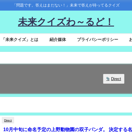
「問題です。答えはまだない！」未来で答えが待ってるクイズ
未来クイズわ～るど！
「未来クイズ」とは
紹介媒体
プライバシーポリシー
Direct
Direct
38】 10月中旬に命名予定の上野動物園の双子パンダ。 決定する