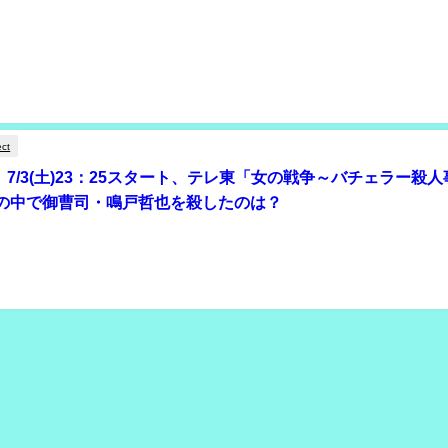
ect
82】7/3(土)23：25スタート、テレ東「女の戦争～バチェラー殺
の中で御曹司・鳴戸哲也を殺したのは？