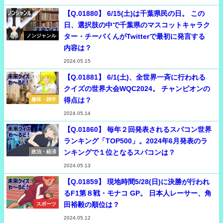
【Q.01880】 6/15(土)は千葉県民の日。 この
日、選択肢の中で千葉県のマスコットキャラク
ター・チーバくんがTwitterで最初に発言する
ノンジャンル
内容は？
2024.05.15
【Q.01881】 6/1(土)、全世界一斉に行われる
クイズの世界大会WQC2024。 チャンピオンの
得点は？
趣味・雑学
2024.05.14
【Q.01860】 毎年２回発表されるスパコン世界
ランキング「TOP500」。2024年6月発表のラ
ンキングで１位となるスパコンは？
政治・経済
2024.05.13
【Q.01859】 現地時間5/28(日)に決勝が行われ
るF1第８戦・モナコ GP。 日本人レーサー、角
田裕毅の順位は？
スポーツ
2024.05.12