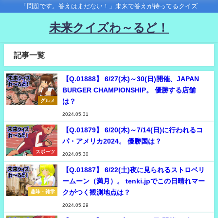
「問題です。答えはまだない！」未来で答えが待ってるクイズ
未来クイズわ～るど！
記事一覧
【Q.01888】 6/27(木)～30(日)開催、JAPAN
BURGER CHAMPIONSHIP。 優勝する店舗
は？
グルメ
2024.05.31
【Q.01879】 6/20(木)～7/14(日)に行われるコ
パ・アメリカ2024。 優勝国は？
スポーツ
2024.05.30
【Q.01887】 6/22(土)夜に見られるストロベリ
ームーン（満月）。 tenki.jpでこの日晴れマー
クがつく観測地点は？
趣味・雑学
2024.05.29