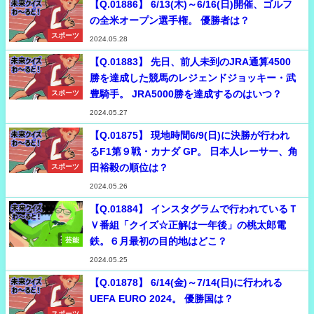
【Q.01886】 6/13(木)～6/16(日)開催、ゴルフ
の全米オープン選手権。 優勝者は？
スポーツ
2024.05.28
【Q.01883】 先日、前人未到のJRA通算4500
勝を達成した競馬のレジェンドジョッキー・武
豊騎手。 JRA5000勝を達成するのはいつ？
スポーツ
2024.05.27
【Q.01875】 現地時間6/9(日)に決勝が行われ
るF1第９戦・カナダ GP。 日本人レーサー、角
田裕毅の順位は？
スポーツ
2024.05.26
【Q.01884】 インスタグラムで行われているＴ
Ｖ番組「クイズ☆正解は一年後」の桃太郎電
鉄。６月最初の目的地はどこ？
芸能
2024.05.25
【Q.01878】 6/14(金)～7/14(日)に行われる
UEFA EURO 2024。 優勝国は？
スポーツ