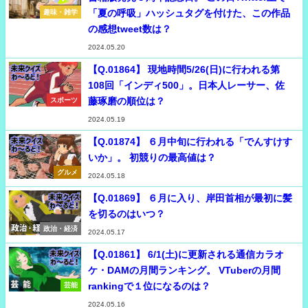
「夏の呼吸」ハッシュタグを付けた、この作品
趣味・雑学
の感想tweet数は？
2024.05.20
【Q.01864】 現地時間5/26(日)に行われる第
108回「インディ500」。日本人レーサー、佐
藤琢磨の順位は？
スポーツ
2024.05.19
【Q.01874】 ６月中旬に行われる「でんすけす
いか」。 初競りの最高値は？
グルメ
2024.05.18
【Q.01869】 ６月に入り、岸田首相が最初に髪
を切るのはいつ？
政治・経済
2024.05.17
【Q.01861】 6/1(土)に更新される通信カラオ
ケ・DAMの月間ランキング。 VTuberの月間
rankingで１位になるのは？
芸能
2024.05.16