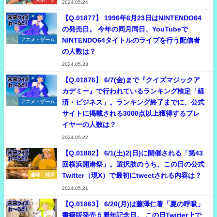
2024.05.24
【Q.01877】 1996年6月23日はNINTENDO64
の発売日。 今年の同月同日、YouTubeで
NINTENDO64タイトルのライブを行う配信者
アニメ・ゲーム
の人数は？
2024.05.23
【Q.01876】 6/7(金)まで『クイズマジックア
カデミー』で行われているランキング検定「経
済・ビジネス」。ランキング終了までに、公式
アニメ・ゲーム
サイトに掲載される3000点以上獲得するプレ
イヤーの人数は？
2024.05.22
【Q.01882】 6/1(土)2(日)に開催される「第43
回横浜開港祭」。選択肢のうち、この日の公式
Twitter（現X）で最初にtweetされる内容は？
趣味・雑学
2024.05.21
【Q.01863】 6/20(月)は藤澤仁著「夏の呼吸」
書籍版発売５周年記念日。 この日Twitter上で