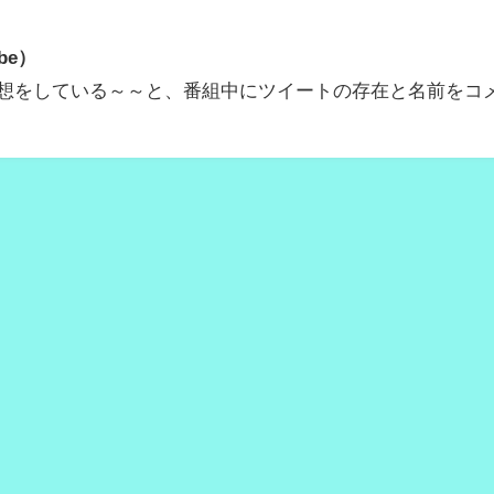
be）
数、予想をしている～～と、番組中にツイートの存在と名前をコ