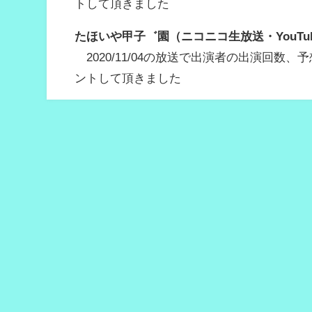
トして頂きました
たほいや甲子゛園（ニコニコ生放送・YouTu
2020/11/04の放送で出演者の出演回
ントして頂きました