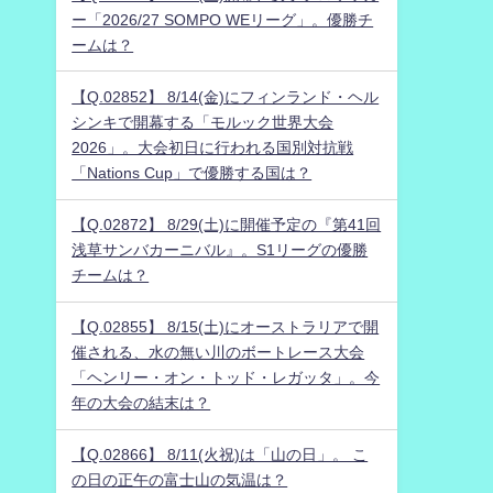
ー「2026/27 SOMPO WEリーグ」。優勝チ
ームは？
【Q.02852】 8/14(金)にフィンランド・ヘル
シンキで開幕する「モルック世界大会
2026」。大会初日に行われる国別対抗戦
「Nations Cup」で優勝する国は？
【Q.02872】 8/29(土)に開催予定の『第41回
浅草サンバカーニバル』。S1リーグの優勝
チームは？
【Q.02855】 8/15(土)にオーストラリアで開
催される、水の無い川のボートレース大会
「ヘンリー・オン・トッド・レガッタ」。今
年の大会の結末は？
【Q.02866】 8/11(火祝)は「山の日」。 こ
の日の正午の富士山の気温は？