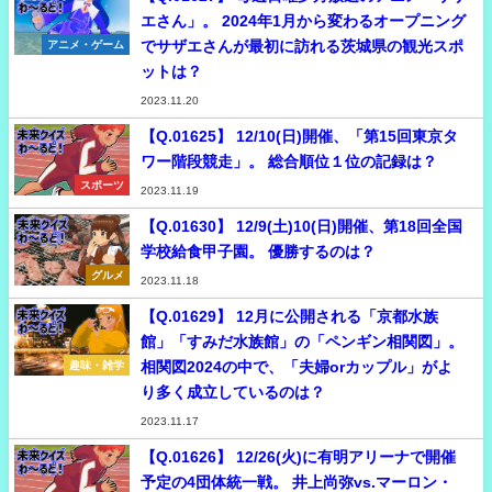
エさん」。 2024年1月から変わるオープニング
でサザエさんが最初に訪れる茨城県の観光スポ
アニメ・ゲーム
ットは？
2023.11.20
【Q.01625】 12/10(日)開催、「第15回東京タ
ワー階段競走」。 総合順位１位の記録は？
スポーツ
2023.11.19
【Q.01630】 12/9(土)10(日)開催、第18回全国
学校給食甲子園。 優勝するのは？
グルメ
2023.11.18
【Q.01629】 12月に公開される「京都水族
館」「すみだ水族館」の「ペンギン相関図」。
相関図2024の中で、「夫婦orカップル」がよ
趣味・雑学
り多く成立しているのは？
2023.11.17
【Q.01626】 12/26(火)に有明アリーナで開催
予定の4団体統一戦。 井上尚弥vs.マーロン・