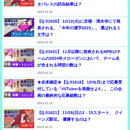
タパレスの試合結果は？
スポーツ
2023.11.16
【Q.01628】 12/12(火)に京都・清水寺にて発
表される、「今年の漢字2023」。 選ばれる１
文字は？
アニメ・ゲーム
2023.11.15
【Q.01631】 11月以降に発表されるNPB12チ
ームの2024年スローガンにおいて、チーム名
が含まれる球団の数は？
時事・トレンド
2023.11.14
★未来確定★【Q.01618】 12/4(月)まで応募受
付している「#VTuberを発掘せよ4」。 この企
画の最終的な応募総数は？
時事・トレンド
2023.11.13
【Q.01621】 11/26(日)12：15スタート、 クイ
ーンズ駅伝。 優勝するのは？
スポーツ
2023.11.12