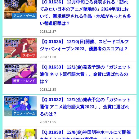
【Q.01636】 12月中旬ごろ発表される「訪れ
てみたい日本のアニメ聖地88」2024年版にお
いて、新規選定される作品・地域がもっとも多
アニメ・ゲーム
い都道府県は？
2023.11.27
【Q.01635】 12/10(日)開催、スピードゴルフ
ジャパンオープン2023。優勝者のスコアは？
スポーツ
2023.11.26
【Q.01633】 12/1(金)発表予定の「ガジェット
通信 ネット流行語大賞」。金賞に選ばれるの
は？
時事・トレンド
2023.11.25
【Q.01632】 12/1(金)発表予定の「ガジェット
通信 アニメ流行語大賞2023」。金賞に選ばれ
るのは？
アニメ・ゲーム
2023.11.25
【Q.01638】 12/8(金)神田明神ホールにて開催