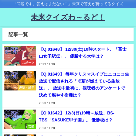
「問題です。答えはまだない！」未来で答えが待ってるクイズ
未来クイズわ～るど！
記事一覧
【Q.01648】 12/30(土)10時スタート、「富士
山女子駅伝」。 優勝する大学は？
スポーツ
2023.11.30
【Q.01649】 毎年クリスマスイブにニコニコ生
放送で配信される「※薪が燃えている生放
送」。 放送中最初に、視聴者のアンケートで
趣味・雑学
決めて燃やす樹種は？
2023.11.29
【Q.01642】 12/3(日)19時～放送、BS-
TBS「SASUKE甲子園」。 優勝校は？
芸能
2023.11.28