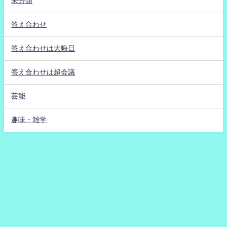
未分類
答え合わせ
答え合わせは大晦日
答え合わせは超会議
芸能
趣味・雑学
未来クイズわ～るど！ All Rights Reserved.