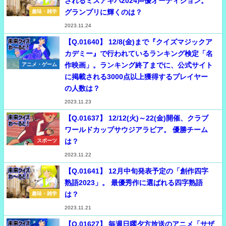
されるミスアキバ2024声優オーディション。
グランプリに輝くのは？
趣味・雑学
2023.11.24
【Q.01640】 12/8(金)まで『クイズマジックア
カデミー』で行われているランキング検定「名
作映画」。ランキング終了までに、公式サイト
アニメ・ゲーム
に掲載される3000点以上獲得するプレイヤー
の人数は？
2023.11.23
【Q.01637】 12/12(火)～22(金)開催、クラブ
ワールドカップサウジアラビア。 優勝チーム
は？
スポーツ
2023.11.22
【Q.01641】 12月中旬発表予定の「創作四字
熟語2023」。 最優秀作に選ばれる四字熟語
は？
趣味・雑学
2023.11.21
【Q.01627】 毎週日曜夕方放送のアニメ「サザ