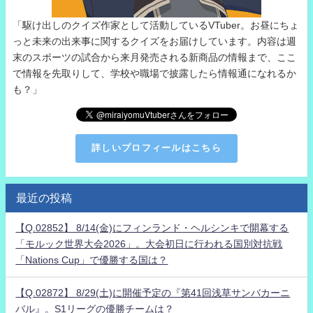
「駆け出しのクイズ作家として活動しているVTuber。お昼にちょ
っと未来の出来事に関するクイズをお届けしています。内容は週
末のスポーツの試合から来月発売される新商品の情報まで、ここ
で情報を先取りして、学校や職場で披露したら情報通になれるか
も？」
詳しいプロフィールはこちら
最近の投稿
【Q.02852】 8/14(金)にフィンランド・ヘルシンキで開幕する
「モルック世界大会2026」。大会初日に行われる国別対抗戦
「Nations Cup」で優勝する国は？
【Q.02872】 8/29(土)に開催予定の『第41回浅草サンバカーニ
バル』。S1リーグの優勝チームは？