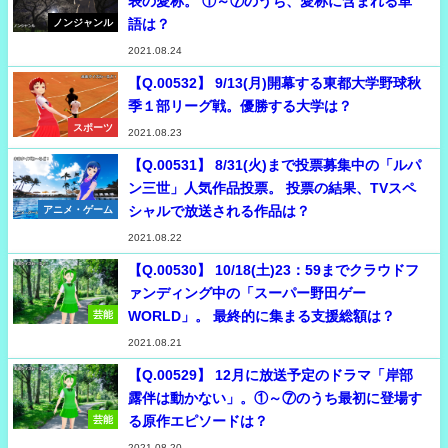
表の愛称。 ①～⑦のうち、愛称に含まれる単
語は？
ノンジャンル
2021.08.24
【Q.00532】 9/13(月)開幕する東都大学野球秋
季１部リーグ戦。優勝する大学は？
スポーツ
2021.08.23
【Q.00531】 8/31(火)まで投票募集中の「ルパ
ン三世」人気作品投票。 投票の結果、TVスペ
シャルで放送される作品は？
アニメ・ゲーム
2021.08.22
【Q.00530】 10/18(土)23：59までクラウドフ
ァンディング中の「スーパー野田ゲー
WORLD」。 最終的に集まる支援総額は？
芸能
2021.08.21
【Q.00529】 12月に放送予定のドラマ「岸部
露伴は動かない」。①～⑦のうち最初に登場す
る原作エピソードは？
芸能
2021.08.20