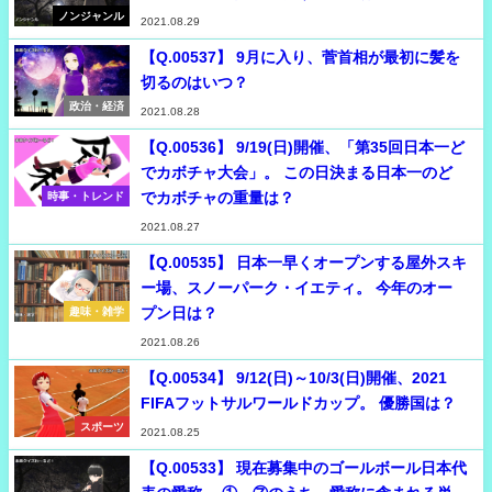
ノンジャンル
2021.08.29
【Q.00537】 9月に入り、菅首相が最初に髪を
切るのはいつ？
政治・経済
2021.08.28
【Q.00536】 9/19(日)開催、「第35回日本一ど
でカボチャ大会」。 この日決まる日本一のど
でカボチャの重量は？
時事・トレンド
2021.08.27
【Q.00535】 日本一早くオープンする屋外スキ
ー場、スノーパーク・イエティ。 今年のオー
プン日は？
趣味・雑学
2021.08.26
【Q.00534】 9/12(日)～10/3(日)開催、2021
FIFAフットサルワールドカップ。 優勝国は？
スポーツ
2021.08.25
【Q.00533】 現在募集中のゴールボール日本代