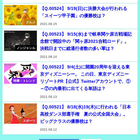
【Q.00524】 9/19(日)に決勝大会が行われる
「スイーツ甲子園」の優勝校は？
グルメ
2021.08.15
【Q.00523】 9/15(水)まで岐阜関ケ原古戦場記
念館で開設中の「関ヶ原2021合戦ロード」。
決戦日までに総通行者数の多い軍は？
ノンジャンル
2021.08.14
【Q.00522】 9/4(土)に開園20周年を迎える東
京ディズニーシー。 この日、東京ディズニー
リゾートPR【公式】Twitterアカウントで、①
時事・トレンド
～⑦の内最初に出てくる単語は？
2021.08.13
【Q.00521】 8/18(水)19(木)に行われる「日本
高校ダンス部選手権 夏の公式全国大会」。
ビッグクラスの優勝校は？
スポーツ
2021.08.12