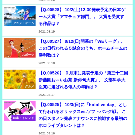
【Q.00528】 10/2(土)12:30発表予定の日本ゲ
ーム大賞「アマチュア部門」。 大賞を受賞す
る作品は？
アニメ・ゲーム
2021.08.19
【Q.00527】 9/12(日)開幕の「WEリーグ」。
この日行われる５試合のうち、ホームチームの
勝利数は？
スポーツ
2021.08.18
【Q.00526】 ９月末に発表予定の「第三十二回
伊藤園お～いお茶 新俳句大賞」。 文部科学大
臣賞に選ばれる俳人の年齢は？
グルメ
2021.08.17
【Q.00525】 10/3(日)に「hololive day」とし
て行われるオリックスvs.ソフトバンク戦。 こ
の日スタメン発表アナウンスに挑戦する最初の
時事・トレンド
ホロライブタレントは？
2021.08.16