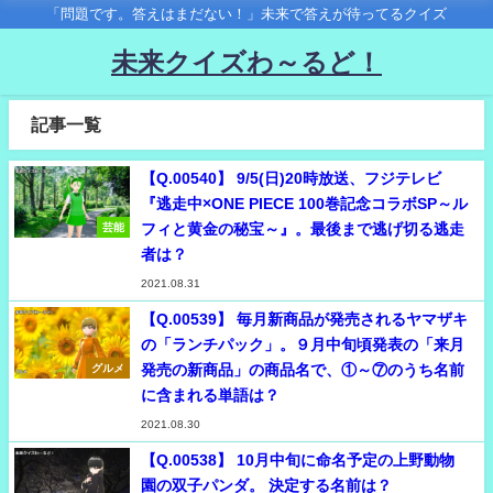
「問題です。答えはまだない！」未来で答えが待ってるクイズ
未来クイズわ～るど！
記事一覧
【Q.00540】 9/5(日)20時放送、フジテレビ
『逃走中×ONE PIECE 100巻記念コラボSP～ル
フィと黄金の秘宝～』。最後まで逃げ切る逃走
芸能
者は？
2021.08.31
【Q.00539】 毎月新商品が発売されるヤマザキ
の「ランチパック」。９月中旬頃発表の「来月
発売の新商品」の商品名で、①～⑦のうち名前
グルメ
に含まれる単語は？
2021.08.30
【Q.00538】 10月中旬に命名予定の上野動物
園の双子パンダ。 決定する名前は？