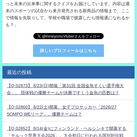
っと未来の出来事に関するクイズをお届けしています。内容は週
末のスポーツの試合から来月発売される新商品の情報まで、ここ
で情報を先取りして、学校や職場で披露したら情報通になれるか
も？」
詳しいプロフィールはこちら
最近の投稿
【Q.02873】 8/23(日)開催「第31回 全国金魚すくい選手権大
会」。 団体戦の優勝チームが決勝ですくう金魚の匹数は？
【Q.02860】 8/22(土)開幕、女子プロサッカー「2026/27
SOMPO WEリーグ」。優勝チームは？
【Q.02852】 8/14(金)にフィンランド・ヘルシンキで開幕する
「モルック世界大会2026」。大会初日に行われる国別対抗戦