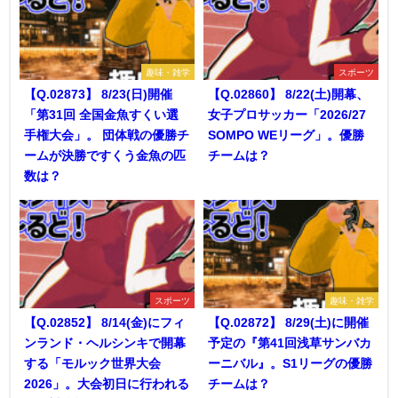
趣味・雑学
スポーツ
【Q.02873】 8/23(日)開催
【Q.02860】 8/22(土)開幕、
「第31回 全国金魚すくい選
女子プロサッカー「2026/27
手権大会」。 団体戦の優勝チ
SOMPO WEリーグ」。優勝
ームが決勝ですくう金魚の匹
チームは？
数は？
スポーツ
趣味・雑学
【Q.02852】 8/14(金)にフィ
【Q.02872】 8/29(土)に開催
ンランド・ヘルシンキで開幕
予定の『第41回浅草サンバカ
する「モルック世界大会
ーニバル』。S1リーグの優勝
2026」。大会初日に行われる
チームは？