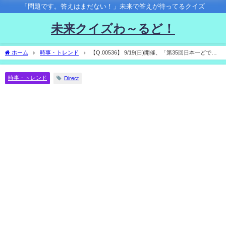
「問題です。答えはまだない！」未来で答えが待ってるクイズ
未来クイズわ～るど！
ホーム
時事・トレンド
【Q.00536】 9/19(日)開催、「第35回日本一どでカ
ボチャ大会」。 この日決まる日本一のどでカボチャの重量は？
時事・トレンド
Direct