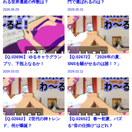
れる世界遺産の件数は？
門で選ばれるのは？
2026.06.29
2026.05.31
【Q.02696】 ゆるキャラグラン
【Q.02672】 「2026年の夏、
プリ、下剋上なるか！
SNSを騒がせるのは誰！？」
2026.03.02
2026.02.11
【Q.02662】 Z世代の神トレン
【Q.02652】 春〜初夏、バズ
ド、何が爆誕？
る“音の仕掛け”はどれ？