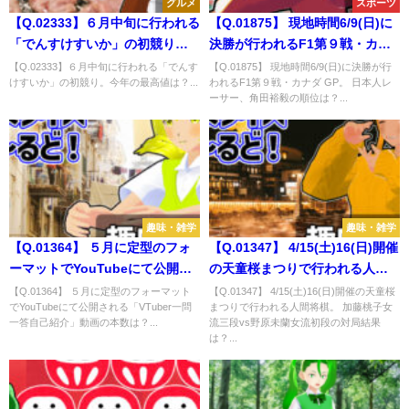
グルメ
スポーツ
【Q.02333】６月中旬に行われる
【Q.01875】 現地時間6/9(日)に
「でんすけすいか」の初競り。
決勝が行われるF1第９戦・カナ
今年の最高値は？
ダ GP。 日本人レーサー、角田
【Q.02333】６月中旬に行われる「でんす
【Q.01875】 現地時間6/9(日)に決勝が行
けすいか」の初競り。今年の最高値は？...
われるF1第９戦・カナダ GP。 日本人レ
裕毅の順位は？
ーサー、角田裕毅の順位は？...
趣味・雑学
趣味・雑学
【Q.01364】 ５月に定型のフォ
【Q.01347】 4/15(土)16(日)開催
ーマットでYouTubeにて公開さ
の天童桜まつりで行われる人間
れる「VTuber一問一答自己紹
将棋。 加藤桃子女流三段vs野原
【Q.01364】 ５月に定型のフォーマット
【Q.01347】 4/15(土)16(日)開催の天童桜
でYouTubeにて公開される「VTuber一問
まつりで行われる人間将棋。 加藤桃子女
介」動画の本数は？
未蘭女流初段の対局結果は？
一答自己紹介」動画の本数は？...
流三段vs野原未蘭女流初段の対局結果
は？...