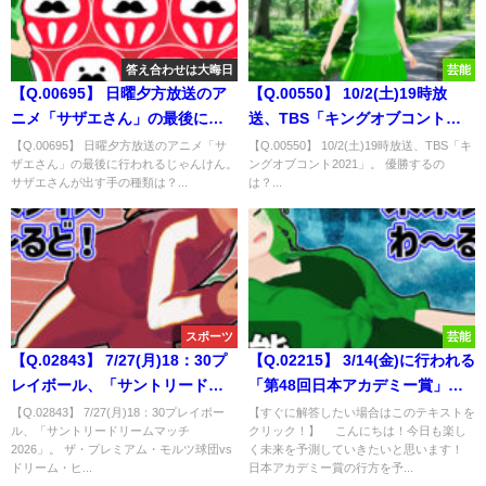
答え合わせは大晦日
芸能
【Q.00695】 日曜夕方放送のア
【Q.00550】 10/2(土)19時放
ニメ「サザエさん」の最後に行
送、TBS「キングオブコント
われるじゃんけん。 サザエさん
2021」。 優勝するのは？
【Q.00695】 日曜夕方放送のアニメ「サ
【Q.00550】 10/2(土)19時放送、TBS「キ
ザエさん」の最後に行われるじゃんけん。
ングオブコント2021」。 優勝するの
が出す手の種類は？
サザエさんが出す手の種類は？...
は？...
スポーツ
芸能
【Q.02843】 7/27(月)18：30プ
【Q.02215】 3/14(金)に行われる
レイボール、「サントリードリ
「第48回日本アカデミー賞」。
ームマッチ2026」。 ザ・プレミ
最優秀作品賞に選ばれるのは？
【Q.02843】 7/27(月)18：30プレイボー
【すぐに解答したい場合はこのテキストを
ル、「サントリードリームマッチ
クリック！】 こんにちは！今日も楽し
アム・モルツ球団vsドリーム・
2026」。 ザ・プレミアム・モルツ球団vs
く未来を予測していきたいと思います！
ヒーローズの試合結果は？
ドリーム・ヒ...
日本アカデミー賞の行方を予...