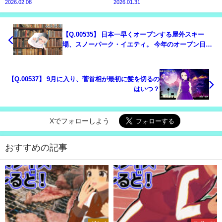
2026.02.08
2026.01.31
【Q.00535】 日本一早くオープンする屋外スキー
場、スノーパーク・イエティ。 今年のオープン日
は？
【Q.00537】 9月に入り、菅首相が最初に髪を切るの
はいつ？
Xでフォローしよう
おすすめの記事