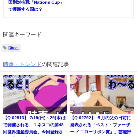
国別対抗戦「Nations Cup」
で優勝する国は？
関連キーワード
Direct
時事・トレンド
の関連記事
【Q.02813】 7/19(日)～29(水)ま
【Q.02792】 ６月の父の日前に
で開催される、ユネスコの第48
発表される「ベスト・ファーザ
回世界遺産委員会。今回登録さ
ー イエローリボン賞」。芸能部