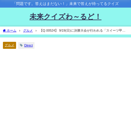
「問題です。答えはまだない！」未来で答えが待ってるクイズ
未来クイズわ～るど！
ホーム
グルメ
【Q.00524】 9/19(日)に決勝大会が行われる「スイーツ甲子
園」の優勝校は？
グルメ
Direct