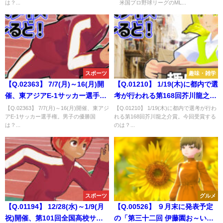
は？...
米国プロ野球リーグのML...
スポーツ
趣味・雑学
【Q.02363】 7/7(月)～16(月)開
【Q.01210】 1/19(木)に都内で選
催、東アジアE-1サッカー選手
考が行われる第168回芥川龍之介
権。男子の優勝国は？
賞。今回受賞するのは？
【Q.02363】 7/7(月)～16(月)開催、東アジ
【Q.01210】 1/19(木)に都内で選考が行わ
アE-1サッカー選手権。男子の優勝国
れる第168回芥川龍之介賞。今回受賞する
は？...
のは？...
スポーツ
グルメ
【Q.01194】 12/28(水)～1/9(月
【Q.00526】 ９月末に発表予定
祝)開催、第101回全国高校サッ
の「第三十二回 伊藤園お～いお