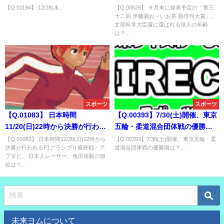
カー選手権大会。 優勝校は？
茶 新俳句大賞」。 文部科学大臣
【Q.01194】 12/28(水...
【Q.00526】 ９月末に発表予定の「第三
十二回 伊藤園お～いお茶 新俳句大賞」。
賞に選ばれる俳人の年齢は？
文部科学大臣賞に選ばれる俳人の年齢
は？...
スポーツ
スポーツ
【Q.01083】 日本時間
【Q.00393】7/30(土)開催、東京
11/20(日)22時から決勝が行われ
五輪・柔道混合団体戦の優勝国
るF1グランプリ最終戦・アブダ
は？
【Q.01083】 日本時間11/20(日)22時から
【Q.00393】7/30(土)開催、東京五輪・柔
決勝が行われるF1グランプリ最終戦・ア
道混合団体戦の優勝国は？...
ビ。 日本人レーサー、角田裕毅
ブダビ。 日本人レーサー、角田裕毅の順
の順位は？
位は？...
未来ヨムについて