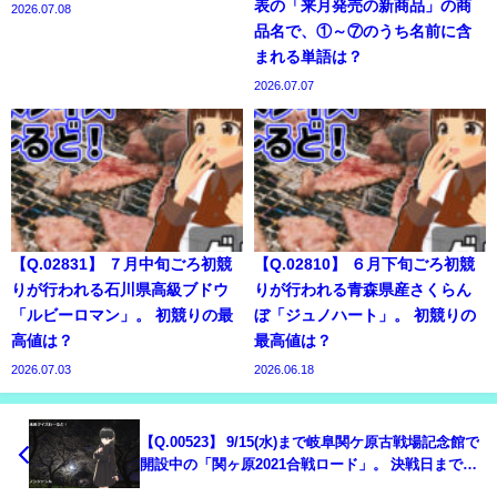
表の「来月発売の新商品」の商
2026.07.08
品名で、①～⑦のうち名前に含
まれる単語は？
2026.07.07
【Q.02831】 ７月中旬ごろ初競
【Q.02810】 ６月下旬ごろ初競
りが行われる石川県高級ブドウ
りが行われる青森県産さくらん
「ルビーロマン」。 初競りの最
ぼ「ジュノハート」。 初競りの
高値は？
最高値は？
2026.07.03
2026.06.18
【Q.00523】 9/15(水)まで岐阜関ケ原古戦場記念館で
開設中の「関ヶ原2021合戦ロード」。 決戦日までに
総通行者数の多い軍は？