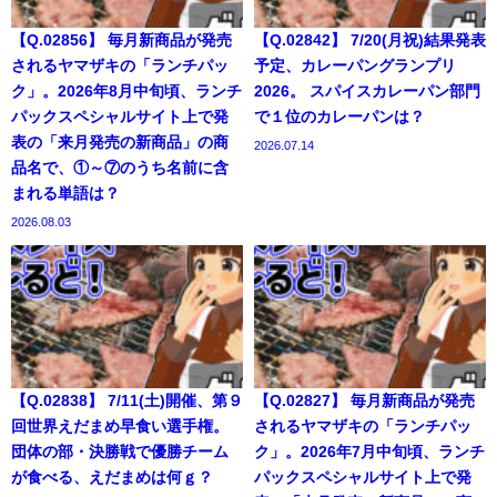
【Q.02856】 毎月新商品が発売
【Q.02842】 7/20(月祝)結果発表
されるヤマザキの「ランチパッ
予定、カレーパングランプリ
ク」。2026年8月中旬頃、ランチ
2026。 スパイスカレーパン部門
パックスペシャルサイト上で発
で１位のカレーパンは？
表の「来月発売の新商品」の商
2026.07.14
品名で、①～⑦のうち名前に含
まれる単語は？
2026.08.03
【Q.02838】 7/11(土)開催、第９
【Q.02827】 毎月新商品が発売
回世界えだまめ早食い選手権。
されるヤマザキの「ランチパッ
団体の部・決勝戦で優勝チーム
ク」。2026年7月中旬頃、ランチ
が食べる、えだまめは何ｇ？
パックスペシャルサイト上で発