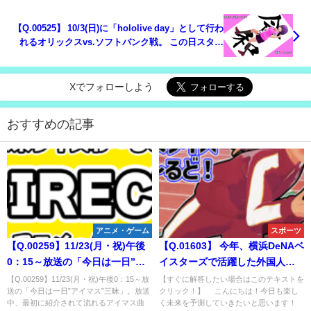
【Q.00525】 10/3(日)に「hololive day」として行わ
れるオリックスvs.ソフトバンク戦。 この日スタメ
ン発表アナウンスに挑戦する最初のホロライブタレ
ントは？
Xでフォローしよう
おすすめの記事
アニメ・ゲーム
スポーツ
【Q.00259】11/23(月・祝)午後
【Q.01603】 今年、横浜DeNAベ
0：15～放送の「今日は一日”ア
イスターズで活躍した外国人投
イマス”三昧」。放送中、最初に
手トレバー・バウアー。 彼が
【Q.00259】11/23(月・祝)午後0：15～放
【すぐに解答したい場合はこのテキストを
送の「今日は一日”アイマス”三昧」。放送
クリック！】 こんにちは！今日も楽し
紹介されて流れるアイマス曲
2024年に所属するチームは？
中、最初に紹介されて流れるアイマス曲
く未来を予測していきたいと思います！
は？