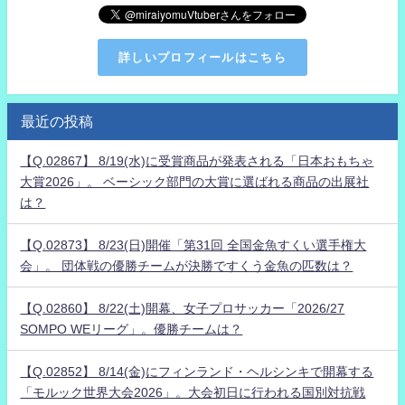
詳しいプロフィールはこちら
最近の投稿
【Q.02867】 8/19(水)に受賞商品が発表される「日本おもちゃ
大賞2026」。 ベーシック部門の大賞に選ばれる商品の出展社
は？
【Q.02873】 8/23(日)開催「第31回 全国金魚すくい選手権大
会」。 団体戦の優勝チームが決勝ですくう金魚の匹数は？
【Q.02860】 8/22(土)開幕、女子プロサッカー「2026/27
SOMPO WEリーグ」。優勝チームは？
【Q.02852】 8/14(金)にフィンランド・ヘルシンキで開幕する
「モルック世界大会2026」。大会初日に行われる国別対抗戦