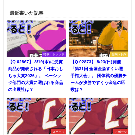
最近書いた記事
時事・トレンド
趣味・雑学
【Q.02867】 8/19(水)に受賞
【Q.02873】 8/23(日)開催
商品が発表される「日本おも
「第31回 全国金魚すくい選
ちゃ大賞2026」。 ベーシッ
手権大会」。 団体戦の優勝チ
ク部門の大賞に選ばれる商品
ームが決勝ですくう金魚の匹
の出展社は？
数は？
スポーツ
スポーツ