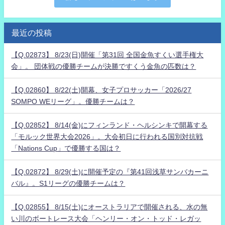
最近の投稿
【Q.02873】 8/23(日)開催「第31回 全国金魚すくい選手権大
会」。 団体戦の優勝チームが決勝ですくう金魚の匹数は？
【Q.02860】 8/22(土)開幕、女子プロサッカー「2026/27
SOMPO WEリーグ」。優勝チームは？
【Q.02852】 8/14(金)にフィンランド・ヘルシンキで開幕する
「モルック世界大会2026」。大会初日に行われる国別対抗戦
「Nations Cup」で優勝する国は？
【Q.02872】 8/29(土)に開催予定の『第41回浅草サンバカーニ
バル』。S1リーグの優勝チームは？
【Q.02855】 8/15(土)にオーストラリアで開催される、水の無
い川のボートレース大会「ヘンリー・オン・トッド・レガッ