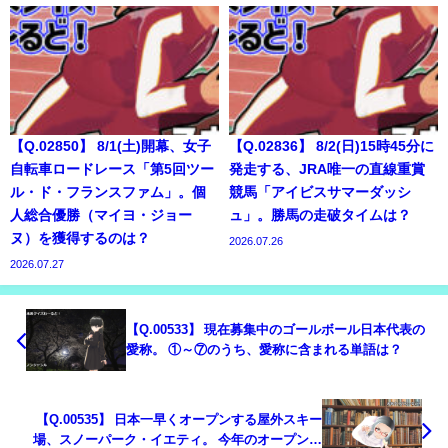
【Q.02850】 8/1(土)開幕、女子
【Q.02836】 8/2(日)15時45分に
自転車ロードレース「第5回ツー
発走する、JRA唯一の直線重賞
ル・ド・フランスファム」。個
競馬「アイビスサマーダッシ
人総合優勝（マイヨ・ジョー
ュ」。勝馬の走破タイムは？
ヌ）を獲得するのは？
2026.07.26
2026.07.27
【Q.00533】 現在募集中のゴールボール日本代表の
愛称。 ①～⑦のうち、愛称に含まれる単語は？
【Q.00535】 日本一早くオープンする屋外スキー
場、スノーパーク・イエティ。 今年のオープン日