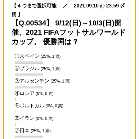
【 4 つまで選択可能 ／ 2021.09.10 @ 23:59 〆
切 】
【Q.00534】 9/12(日)～10/3(日)開
催、2021 FIFAフットサルワールド
カップ。 優勝国は？
①スペイン
(25%, 1 票)
②ブラジル
(25%, 1 票)
③アルゼンチン
(25%, 1 票)
④ロシア
(0%, 0 票)
⑤ポルトガル
(0%, 0 票)
⑥イラン
(0%, 0 票)
⑦日本
(25%, 1 票)