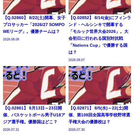
【Q.02860】 8/22(土)開幕、女子
【Q.02852】 8/14(金)にフィンラ
プロサッカー「2026/27 SOMPO
ンド・ヘルシンキで開幕する
WEリーグ」。優勝チームは？
「モルック世界大会2026」。大
会初日に行われる国別対抗戦
2026.08.08
「Nations Cup」で優勝する国
は？
2026.08.07
【Q.02861】 8月13日～23日開
【Q.02871】 8/5(水)～22(土)開
催、バスケットボール男子U18ア
催、第108回全国高等学校野球選
ジア選手権。優勝国はどこ？
手権大会の優勝校は？
2026.07.31
2026.07.30