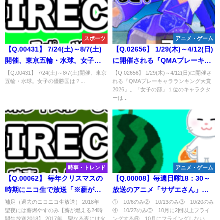
スポーツ
アニメ・ゲーム
【Q.00431】 7/24(土)～8/7(土)
【Q.02656】 1/29(木)～4/12(日)
開催、東京五輪・水球。女子の
に開催される『QMAプレーキャ
優勝国は？
ラランキング大賞2026』。「女
【Q.00431】 7/24(土)～8/7(土)開催、東京
【Q.02656】 1/29(木)～4/12(日)に開催さ
五輪・水球。女子の優勝国は？...
れる『QMAプレーキャラランキング大賞
子の部」１位のキャラクター
2026』。「女子の部」１位のキャラクタ
は？
ーは...
時事・トレンド
アニメ・ゲーム
【Q.00062】 毎年クリスマスの
【Q.00008】毎週日曜18：30～
時期にニコ生で放送「※薪が燃
放送のアニメ「サザエさん」。
えている生放送」。 放送中、最
10月の放送でタマがフライング
補足（過去のニコニコ生放送） 2018年
① 10/6のみ② 10/13のみ③ 10/20のみ
聖夜には薪燃やすのみ【薪が燃える24時
④ 10/27のみ⑤ 10月に2回以上フライ
初のアンケートで決めて燃やす
するのは？
間生放送2018】 2017年 聖なる夜には火
ングする⑥ 10月にフライングしない