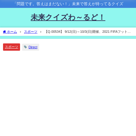
「問題です。答えはまだない！」未来で答えが待ってるクイズ
未来クイズわ～るど！
ホーム
スポーツ
【Q.00534】 9/12(日)～10/3(日)開催、2021 FIFAフットサ
ルワールドカップ。 優勝国は？
スポーツ
Direct