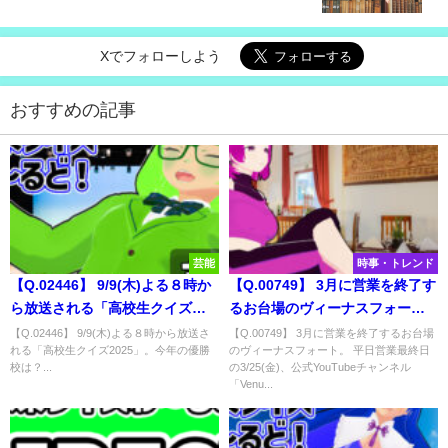
は？
Xでフォローしよう
おすすめの記事
芸能
時事・トレンド
【Q.02446】 9/9(木)よる８時か
【Q.00749】 3月に営業を終了す
ら放送される「高校生クイズ
るお台場のヴィーナスフォー
2025」。今年の優勝校は？
ト。 平日最終日の3/25(金)、公
【Q.02446】 9/9(木)よる８時から放送さ
【Q.00749】 3月に営業を終了するお台場
れる「高校生クイズ2025」。今年の優勝
のヴィーナスフォート。 平日営業最終日
式YouTubeチャンネル
校は？...
の3/25(金)、公式YouTubeチャンネル
「VenusFort_Official」に配信
「Venu...
される動画の内容は？