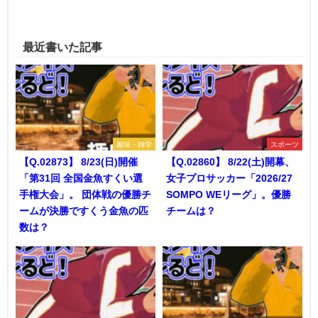
最近書いた記事
趣味・雑学
スポーツ
【Q.02873】 8/23(日)開催
【Q.02860】 8/22(土)開幕、
「第31回 全国金魚すくい選
女子プロサッカー「2026/27
手権大会」。 団体戦の優勝チ
SOMPO WEリーグ」。優勝
ームが決勝ですくう金魚の匹
チームは？
数は？