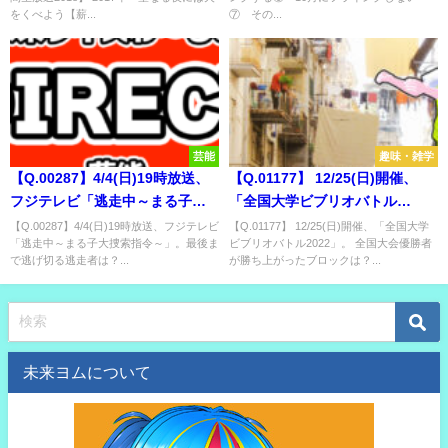
樹種は？
をくべよう【薪...
⑦ その...
芸能
趣味・雑学
【Q.00287】4/4(日)19時放送、
【Q.01177】 12/25(日)開催、
フジテレビ「逃走中～まる子大
「全国大学ビブリオバトル
捜索指令～」。最後まで逃げ切
2022」。 全国大会優勝者が勝ち
【Q.00287】4/4(日)19時放送、フジテレビ
【Q.01177】 12/25(日)開催、「全国大学
「逃走中～まる子大捜索指令～」。最後ま
ビブリオバトル2022」。 全国大会優勝者
る逃走者は？
上がったブロックは？
で逃げ切る逃走者は？...
が勝ち上がったブロックは？...
未来ヨムについて