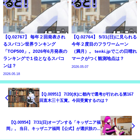
【Q.02767】 毎年２回発表され
【Q.02764】 5/31(日)に見られる
るスパコン世界ランキング
今年２度目のフラワームーン
「TOP500」。2026年6月発表の
（満月）。 tenki.jpでこの日晴れ
ランキングで１位となるスパコ
マークがつく観測地点は？
ンは？
2026.05.07
2026.05.18
【Q.00951】 7/20(水)に都内で選考が行われる第167
回直木三十五賞。今回受賞するのは？
【Q.00954】 7/31(日)オープンする「キッザニア福
岡」。 当日、キッザニア福岡【公式】が選択肢の中
で最初にtweetする内容は？