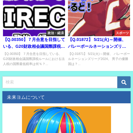
政治・経済
スポーツ
【Q.00350】７月合意を目指して
【Q.01872】 5/21(火)～開催、
いる、G20財政相会議国際課税ル
バレーボールネーションズリー
ールにおける法人税の国際最低
グ2024。 男子の優勝国は？
【Q.00350】 ７月合意を目指している、
【Q.01871】 5/21(火)～開催、 バレーボー
G20財政相会議国際課税ルールにおける法
ルネーションズリーグ2024。 男子の優勝
税率は何％？
人税の国際最低税率は何％？...
国は？...
未来ヨムについて