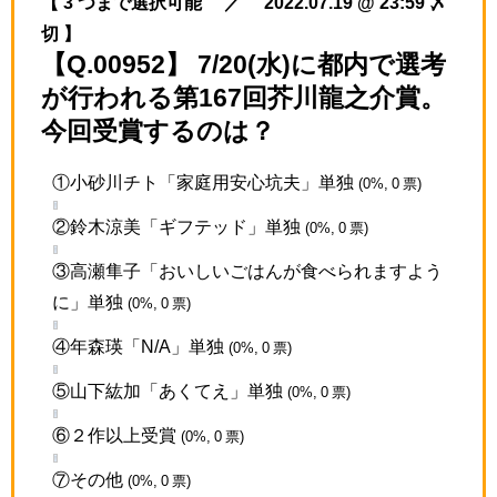
【 3 つまで選択可能 ／ 2022.07.19 @ 23:59 〆
切 】
【Q.00952】 7/20(水)に都内で選考
が行われる第167回芥川龍之介賞。
今回受賞するのは？
①小砂川チト「家庭用安心坑夫」単独
(0%, 0 票)
②鈴木涼美「ギフテッド」単独
(0%, 0 票)
③高瀬隼子「おいしいごはんが食べられますよう
に」単独
(0%, 0 票)
④年森瑛「N/A」単独
(0%, 0 票)
⑤山下紘加「あくてえ」単独
(0%, 0 票)
⑥２作以上受賞
(0%, 0 票)
⑦その他
(0%, 0 票)