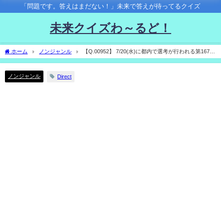
「問題です。答えはまだない！」未来で答えが待ってるクイズ
未来クイズわ～るど！
ホーム
ノンジャンル
【Q.00952】 7/20(水)に都内で選考が行われる第167回
芥川龍之介賞。今回受賞するのは？
ノンジャンル
Direct