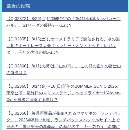
最近の投稿
【Q.02872】 8/29(土)に開催予定の『第41回浅草サンバカーニ
バル』。S1リーグの優勝チームは？
【Q.02855】 8/15(土)にオーストラリアで開催される、水の無
い川のボートレース大会「ヘンリー・オン・トッド・レガッ
タ」。今年の大会の結末は？
【Q.02866】 8/11(火祝)は「山の日」。 この日の正午の富士山
の気温は？
【Q.02865】 8/14(金)～16(日)開催のSUMMER SONIC 2026。
東京公演・最終日のマリンステージ、ヘッドライナーL'Arc-en-
Cielが最後に演奏する曲は？
【Q.02856】 毎月新商品が発売されるヤマザキの「ランチパッ
ク」。2026年8月中旬頃、ランチパックスペシャルサイト上で
発表の「来月発売の新商品」の商品名で、①～⑦のうち名前に