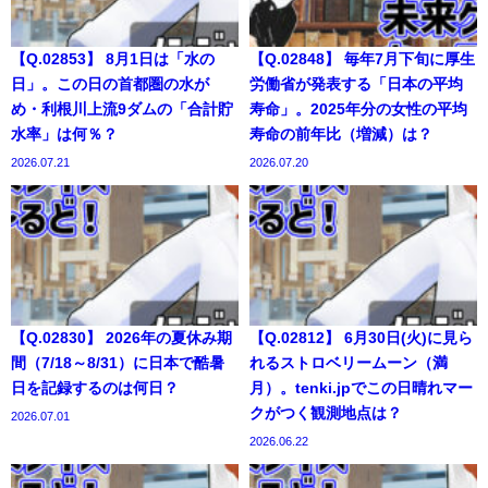
【Q.02853】 8月1日は「水の
【Q.02848】 毎年7月下旬に厚生
日」。この日の首都圏の水が
労働省が発表する「日本の平均
め・利根川上流9ダムの「合計貯
寿命」。2025年分の女性の平均
水率」は何％？
寿命の前年比（増減）は？
2026.07.21
2026.07.20
【Q.02830】 2026年の夏休み期
【Q.02812】 6月30日(火)に見ら
間（7/18～8/31）に日本で酷暑
れるストロベリームーン（満
日を記録するのは何日？
月）。tenki.jpでこの日晴れマー
クがつく観測地点は？
2026.07.01
2026.06.22