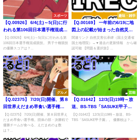
スポーツ
趣味・雑学
【Q.00926】 6/4(土)～5(日)に行
【Q.00169】 一年前の6/19に地
われる第106回日本選手権混成競
図上の記載が始まった自然災害
技。 男子十種競技の優勝スコア
伝承碑。 今年の6/19(金)以降、
【Q.00926】 6/4(土)～5(日)に行われる第
関連リンク 自然災害伝承碑（国土交通省
106回日本選手権混成競技。 男子十種競技
国土地理院）→▼過去の更新情報 から確
は？
国土地理院サイトで発表され
の優勝スコアは？...
認可能 【問題＆選択肢】...
る、 新たに追加される自然災害
伝承碑の追加数は？
グルメ
芸能
【Q.02375】 7/20(日)開催、第８
【Q.01642】 12/3(日)19時～放
回世界えだまめ早食い選手権。
送、BS-TBS「SASUKE甲子
団体の部・決勝戦で優勝チーム
園」。 優勝校は？
【Q.02375】 7/20(日)開催、第８回世界え
【Q.01642】 12/3(日)19時～放送、BS-
だまめ早食い選手権。団体の部・決勝戦で
TBS「SASUKE甲子園」。 優勝校は？...
が食べる、えだまめのｇ数は？
優勝チームが食べる、えだまめのｇ数
は？...