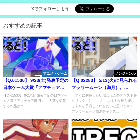
Xでフォローしよう
おすすめの記事
アニメ・ゲーム
ノンジャンル
【Q.01530】 9/23(土)発表予定の
【Q.02283】 5/13(火)に見られる
日本ゲーム大賞「アマチュア部
フラワームーン（満月）。
門」。 大賞を受賞する作品は？
tenki.jpでこの日晴れマークがつ
【Q.01530】 9/23(土)発表予定の日本ゲー
【すぐに解答したい場合はこのテキストを
ム大賞「アマチュア部門」。 大賞を受賞
クリック！】 こんにちは！今日も楽し
く観測地点は？
する作品は？...
く未来を予測していきたいと思います！
フラワームーン観測チャンス...