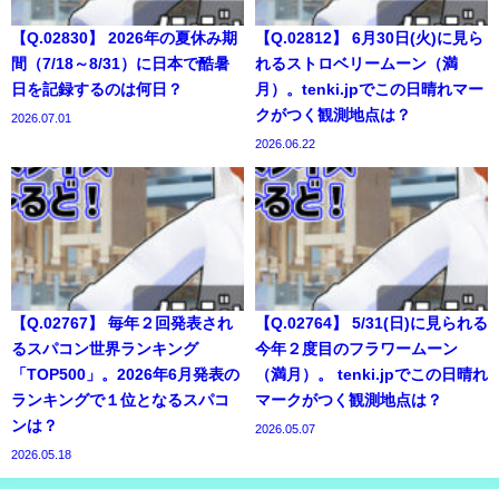
【Q.02830】 2026年の夏休み期
【Q.02812】 6月30日(火)に見ら
間（7/18～8/31）に日本で酷暑
れるストロベリームーン（満
日を記録するのは何日？
月）。tenki.jpでこの日晴れマー
クがつく観測地点は？
2026.07.01
2026.06.22
【Q.02767】 毎年２回発表され
【Q.02764】 5/31(日)に見られる
るスパコン世界ランキング
今年２度目のフラワームーン
「TOP500」。2026年6月発表の
（満月）。 tenki.jpでこの日晴れ
ランキングで１位となるスパコ
マークがつく観測地点は？
ンは？
2026.05.07
2026.05.18