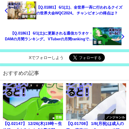
【Q.01881】 6/1(土)、全世界一斉に行われるクイズ
の世界大会WQC2024。 チャンピオンの得点は？
【Q.01861】 6/1(土)に更新される通信カラオケ・
DAMの月間ランキング。 VTuberの月間rankingで１
位になるのは？
Xでフォローしよう
おすすめの記事
芸能
ノンジャンル
【Q.02147】 12/26(木)19時～生
【Q.01708】 1/8(月祝)は成人の