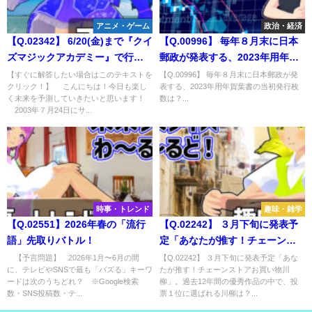
アニメ・ゲーム
政治・経済
【Q.02342】 6/20(金)まで『クイ
【Q.00996】 毎年８月末に日本
ズマジックアカデミー』で行わ
郵政が発表する、2023年用年賀
れているランキング検定「世界
葉書の当初発行枚数は？
【すぐに解答したい場合はこのテキストを
【Q.00996】 毎年８月末に日本郵政が発
クリック！】 こんにちは！今日も楽し
表する、2023年用年賀葉書の当初発行枚
地理」。ランキング終了まで
く未来を予測していきたいと思います！
数は？...
に、公式サイトに掲載される
2003年７月24日にサ...
3000点以上獲得するプレイヤー
の人数は？
時事・トレンド
趣味・雑学
【Q.02551】2026年春の「流行
【Q.02242】 ３月下旬に発表予
語」先取りバトル！
定「あなたが推す！チェーンス
トアお買い物川柳」。過去12年
【予言問題】 2026年1月〜6月の間
【Q.02242】 ３月下旬に発表予定「あな
に、テレビやSNSで最も「バズる」キーワ
たが推す！チェーンストアお買い物川
間の優秀作品の中で、投票１位
ードは次のうちどれ？ ※Google検索
柳」。過去12年間の優秀作品の中で、投
に選ばれる川柳は？
数・SNS投稿数・テ...
票１位に選ばれる川柳は？...