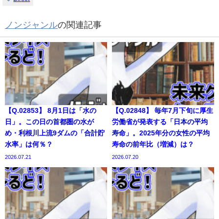
ノンジャンル
の関連記事
【Q.02853】 8月1日は「水の
【Q.02848】 毎年7月下旬に厚生
日」。この日の首都圏の水が
労働省が発表する「日本の平均
め・利根川上流9ダムの「合計貯
寿命」。2025年分の女性の平均
水率」は何％？
寿命の前年比（増減）は？
2026.07.21
2026.07.20