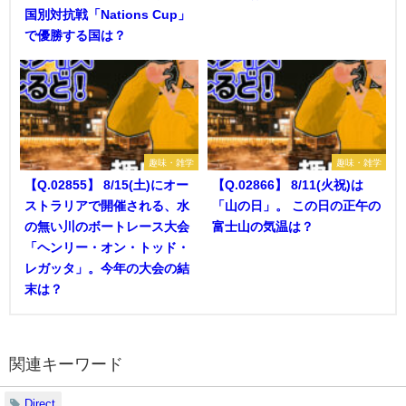
国別対抗戦「Nations Cup」
で優勝する国は？
趣味・雑学
趣味・雑学
【Q.02855】 8/15(土)にオー
【Q.02866】 8/11(火祝)は
ストラリアで開催される、水
「山の日」。 この日の正午の
の無い川のボートレース大会
富士山の気温は？
「ヘンリー・オン・トッド・
レガッタ」。今年の大会の結
末は？
関連キーワード
Direct