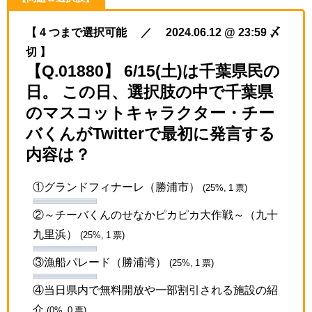
【 4 つまで選択可能 ／ 2024.06.12 @ 23:59 〆
切 】
【Q.01880】 6/15(土)は千葉県民の
日。 この日、選択肢の中で千葉県
のマスコットキャラクター・チー
バくんがTwitterで最初に発言する
内容は？
①グランドフィナーレ（勝浦市）
(25%, 1 票)
②～チーバくんのせなかピカピカ大作戦～（九十
九里浜）
(25%, 1 票)
③漁船パレード（勝浦湾）
(25%, 1 票)
④当日県内で無料開放や一部割引される施設の紹
介
(0%, 0 票)