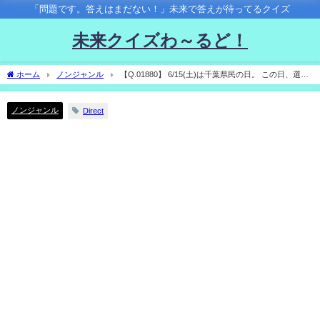
「問題です。答えはまだない！」未来で答えが待ってるクイズ
未来クイズわ～るど！
ホーム
ノンジャンル
【Q.01880】 6/15(土)は千葉県民の日。 この日、選択
肢の中で千葉県のマスコットキャラクター・チーバくんがTwitterで最初に発言する内容
は？
ノンジャンル
Direct