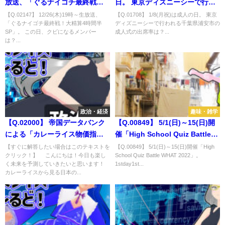
放送、「ぐるナイゴチ最終戦！
日。 東京ディズニーシーで行わ
大精算4時間半SP」。 この日、
れる千葉県浦安市の成人式の出
【Q.02147】 12/26(木)19時～生放送、
【Q.01708】 1/8(月祝)は成人の日。 東京
「ぐるナイゴチ最終戦！大精算4時間半
ディズニーシーで行われる千葉県浦安市の
クビになるメンバーは？
席率は？
SP」。 この日、クビになるメンバー
成人式の出席率は？...
は？...
政治・経済
趣味・雑学
【Q.02000】 帝国データバンク
【Q.00849】 5/1(日)～15(日)開
による「カレーライス物価指
催「High School Quiz Battle
数」。９月中旬頃発表される
WHAT 2022」。
【すぐに解答したい場合はこのテキストを
【Q.00849】 5/1(日)～15(日)開催「High
クリック！】 こんにちは！今日も楽し
School Quiz Battle WHAT 2022」。
2024年７月の「カレーライス物
1stday1ststageで満点を獲得し
く未来を予測していきたいと思います！
1stday1st...
価」の数値は？
た参加者の人数は？
カレーライスから見る日本の...