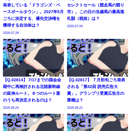
発表している「ドラゴンズ・ベ
セレクトセール（競走馬の競り
ースボールタウン」。2027年5月
市）。この日の当歳馬の最高落
ごろに決定する、優先交渉権を
札額（税抜）は？
獲得する自治体は？
2026.07.04
2026.07.28
【Q.02814】 7/17までの国会会
【Q.02817】 ７月初旬ごろ発表
期中に再検討される北陸新幹線
される「第42回 読売広告大
の延伸ルート。８つのルート案
賞」。グランプリ受賞広告主の
のうち再決定されるのは？
業種は？
2026.06.24
2026.06.21