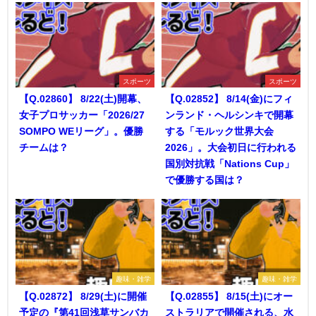
スポーツ
スポーツ
【Q.02860】 8/22(土)開幕、
【Q.02852】 8/14(金)にフィ
女子プロサッカー「2026/27
ンランド・ヘルシンキで開幕
SOMPO WEリーグ」。優勝
する「モルック世界大会
チームは？
2026」。大会初日に行われる
国別対抗戦「Nations Cup」
で優勝する国は？
趣味・雑学
趣味・雑学
【Q.02872】 8/29(土)に開催
【Q.02855】 8/15(土)にオー
予定の『第41回浅草サンバカ
ストラリアで開催される、水