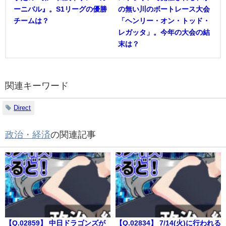
ーニバル』。S1リーグの優勝
の無い川のボートレース大会
チームは？
「ヘンリー・オン・トッド・
レガッタ」。今年の大会の結
末は？
関連キーワード
Direct
政治・経済
の関連記事
【Q.02859】 中日ドラゴンズが
【Q.02834】 7/14(火)に行われる