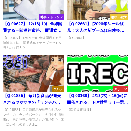
時事・トレンド
趣味・雑学
【Q.00627】 12/18(土)に全線開
【Q.02661】 [2026年シール旋
通する三陸沿岸道路。 開通式典
風！大人の新ブームは何枚突
でテープカットを行うのは何
破？]
【Q.00627】 12/18(土)に全線開通する三
【Q.02661】...
陸沿岸道路。 開通式典でテープカットを
人？
行うのは何人？...
グルメ
スポーツ
【Q.01885】 毎月新商品が発売
【Q.00168】 2/13(木)～16(日)に
されるヤマザキの「ランチパッ
開催される、 FIA世界ラリー選手
ク」。６月中旬頃発表の「来月
権。 ラウンド2・ラリー・スウェ
【Q.01885】 毎月新商品が発売されるヤ
【問題＆選択肢】...
マザキの「ランチパック」。６月中旬頃発
発売の新商品」の商品名で、①
ーデンの優勝は？
表の「来月発売の新商品」の商品名で、①
～⑦のうち名前に含まれる単語
～⑦のうち名前に含ま...
は？