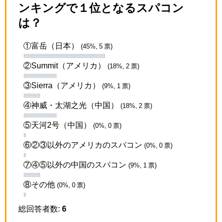
ンキングで１位となるスパコン
は？
①富岳（日本）
(45%, 5 票)
②Summit（アメリカ）
(18%, 2 票)
③Sierra（アメリカ）
(9%, 1 票)
④神威・太湖之光（中国）
(18%, 2 票)
⑤天河2号（中国）
(0%, 0 票)
⑥②③以外のアメリカのスパコン
(0%, 0 票)
⑦④⑤以外の中国のスパコン
(9%, 1 票)
⑧その他
(0%, 0 票)
総回答者数:
6