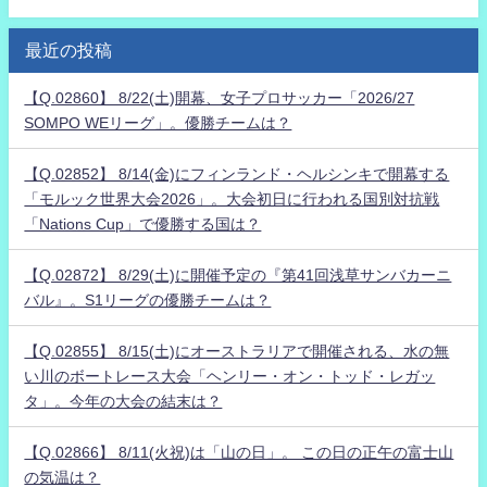
最近の投稿
【Q.02860】 8/22(土)開幕、女子プロサッカー「2026/27
SOMPO WEリーグ」。優勝チームは？
【Q.02852】 8/14(金)にフィンランド・ヘルシンキで開幕する
「モルック世界大会2026」。大会初日に行われる国別対抗戦
「Nations Cup」で優勝する国は？
【Q.02872】 8/29(土)に開催予定の『第41回浅草サンバカーニ
バル』。S1リーグの優勝チームは？
【Q.02855】 8/15(土)にオーストラリアで開催される、水の無
い川のボートレース大会「ヘンリー・オン・トッド・レガッ
タ」。今年の大会の結末は？
【Q.02866】 8/11(火祝)は「山の日」。 この日の正午の富士山
の気温は？