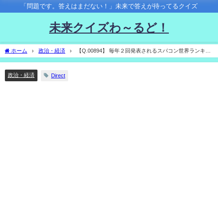
「問題です。答えはまだない！」未来で答えが待ってるクイズ
未来クイズわ～るど！
ホーム
政治・経済
【Q.00894】 毎年２回発表されるスパコン世界ランキン
グ「TOP500」。2022年6月発表のランキングで１位となるスパコンは？
政治・経済
Direct