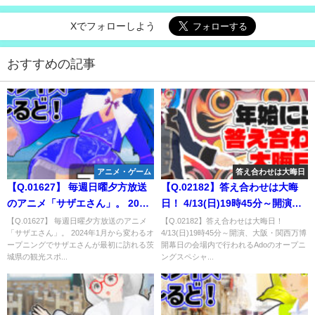
Xでフォローしよう
おすすめの記事
アニメ・ゲーム
答え合わせは大晦日
【Q.01627】 毎週日曜夕方放送
【Q.02182】答え合わせは大晦
のアニメ「サザエさん」。 2024
日！ 4/13(日)19時45分～開演、
年1月から変わるオープニングで
大阪・関西万博開幕日の会場内
【Q.01627】 毎週日曜夕方放送のアニメ
【Q.02182】答え合わせは大晦日！
「サザエさん」。 2024年1月から変わるオ
4/13(日)19時45分～開演、大阪・関西万博
サザエさんが最初に訪れる茨城
で行われるAdoのオープニング
ープニングでサザエさんが最初に訪れる茨
開幕日の会場内で行われるAdoのオープニ
県の観光スポットは？
スペシャルライブ。彼女が最初
城県の観光スポ...
ングスペシャ...
に披露する持ち歌は？