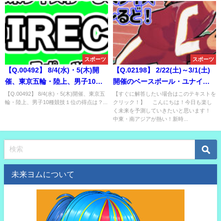
スポーツ
スポーツ
【Q.00492】 8/4(水)・5(木)開
【Q.02198】 2/22(土)～3/1(土)
催、東京五輪・陸上、男子10種
開催のベースボール・ユナイテ
競技１位の得点は？
ッド・カップ。この大会で優勝
【Q.00492】 8/4(水)・5(木)開催、東京五
【すぐに解答したい場合はこのテキストを
輪・陸上、男子10種競技１位の得点は？...
クリック！】 こんにちは！今日も楽し
する中東および南アジアのチー
く未来を予測していきたいと思います！
ムは？
中東・南アジアが熱い！新時...
未来ヨムについて