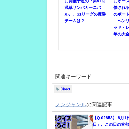
に開催予定の『第41回
にオー
浅草サンバカーニバ
催され
ル』。S1リーグの優勝
のボー
チームは？
「ヘン
ッド・
年の大
関連キーワード
Direct
ノンジャンル
の関連記事
【Q.02853】 8月
日」。この日の首