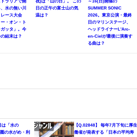
ストラリアで開
祝)は「山の日」。 この
～16(日)開催の
る、水の無い川
日の正午の富士山の気
SUMMER SONIC
トレース大会
温は？
2026。東京公演・最終
リー・オン・ト
日のマリンステージ、
レガッタ」。今
ヘッドライナーL'Arc-
会の結末は？
en-Cielが最後に演奏す
る曲は？
1日は「水の
【Q.02848】 毎年7月下旬に厚
都圏の水がめ・利
働省が発表する「日本の平均寿