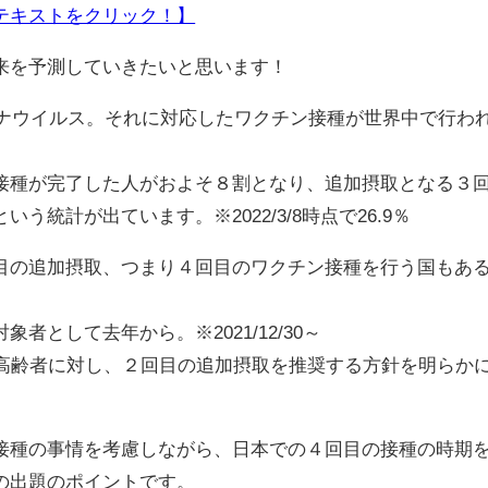
テキストをクリック！】
来を予測していきたいと思います！
ロナウイルス。それに対応したワクチン接種が世界中で行わ
種が完了した人がおよそ８割となり、追加摂取となる３
う統計が出ています。※2022/3/8時点で26.9％
の追加摂取、つまり４回目のワクチン接種を行う国もあ
として去年から。※2021/12/30～
高齢者に対し、２回目の追加摂取を推奨する方針を明らか
種の事情を考慮しながら、日本での４回目の接種の時期
の出題のポイントです。