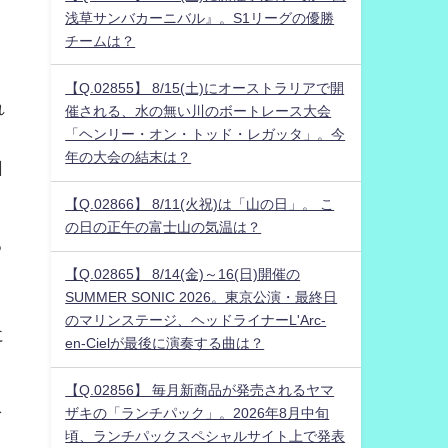
浅草サンバカーニバル』。S1リーグの優勝
チームは？
【Q.02855】 8/15(土)にオーストラリアで開
れ
催される、水の無い川のボートレース大会
「ヘンリー・オン・トッド・レガッタ」。今
年の大会の結末は？
回
【Q.02866】 8/11(火祝)は「山の日」。 こ
の日の正午の富士山の気温は？
る
【Q.02865】 8/14(金)～16(日)開催の
SUMMER SONIC 2026。東京公演・最終日
のマリンステージ、ヘッドライナーL'Arc-
に
en-Cielが最後に演奏する曲は？
【Q.02856】 毎月新商品が発売されるヤマ
を
ザキの「ランチパック」。2026年8月中旬
頃、ランチパックスペシャルサイト上で発表