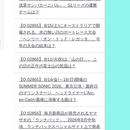
浅草サンバカーニバル』。S1リーグの優勝
チームは？
【Q.02855】 8/15(土)にオーストラリアで開
催される、水の無い川のボートレース大会
「ヘンリー・オン・トッド・レガッタ」。今
年の大会の結末は？
【Q.02866】 8/11(火祝)は「山の日」。 こ
。
の日の正午の富士山の気温は？
【Q.02865】 8/14(金)～16(日)開催の
SUMMER SONIC 2026。東京公演・最終日
のマリンステージ、ヘッドライナーL'Arc-
en-Cielが最後に演奏する曲は？
【Q.02856】 毎月新商品が発売されるヤマ
ザキの「ランチパック」。2026年8月中旬
頃、ランチパックスペシャルサイト上で発表