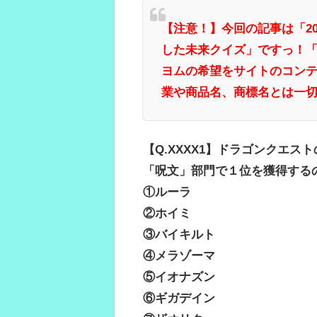
【注意！】今回の記事は「2
した未来クイズ」ですっ！
ヨムの希望をサイトのコン
業や商品名、商標名とは一
【Q.XXXX1】ドラゴンクエ
「呪文」部門で１位を獲得する
①ルーラ
②ホイミ
③バイキルト
④メラゾーマ
⑤イオナズン
⑥ギガデイン