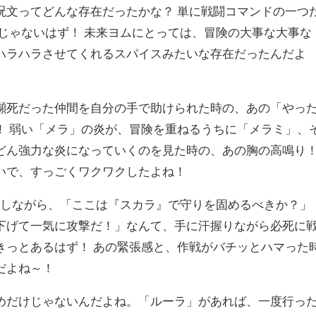
文ってどんな存在だったかな？ 単に戦闘コマンドの一つ
じゃないはず！ 未来ヨムにとっては、冒険の大事な大事な
ハラハラさせてくれるスパイスみたいな存在だったんだよ
死だった仲間を自分の手で助けられた時の、あの「やっ
！ 弱い「メラ」の炎が、冒険を重ねるうちに「メラミ」、
どん強力な炎になっていくのを見た時の、あの胸の高鳴り
いで、すっごくワクワクしたよね！
しながら、「ここは『スカラ』で守りを固めるべきか？」
下げて一気に攻撃だ！」なんて、手に汗握りながら必死に
きっとあるはず！ あの緊張感と、作戦がバチッとハマった
だよね～！
だけじゃないんだよね。「ルーラ」があれば、一度行っ