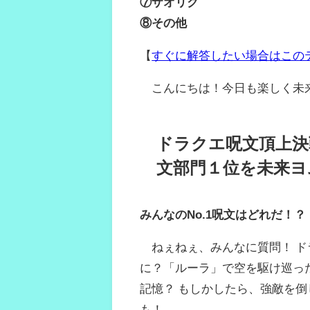
⑦ザオリク
⑧その他
【
すぐに解答したい場合はこの
こんにちは！今日も楽しく未
ドラクエ呪文頂上決
文部門１位を未来ヨ
みんなのNo.1呪文はどれだ！
ねぇねぇ、みんなに質問！ ド
に？「ルーラ」で空を駆け巡っ
記憶？ もしかしたら、強敵を
も！