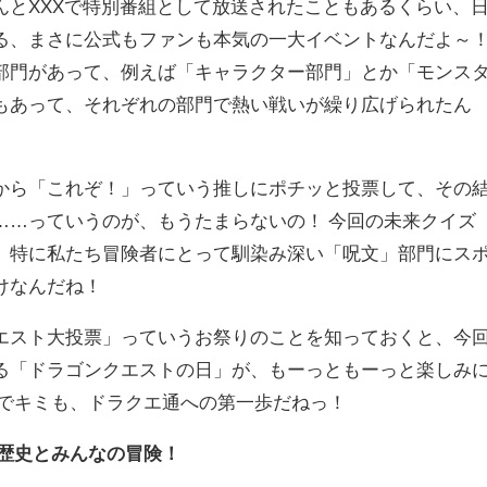
とXXXで特別番組として放送されたこともあるくらい、
る、まさに公式もファンも本気の一大イベントなんだよ～
門があって、例えば「キャラクター部門」とか「モンス
もあって、それぞれの部門で熱い戦いが繰り広げられたん
ら「これぞ！」っていう推しにポチッと投票して、その
……っていうのが、もうたまらないの！ 今回の未来クイズ
、特に私たち冒険者にとって馴染み深い「呪文」部門にス
けなんだね！
スト大投票」っていうお祭りのことを知っておくと、今
る「ドラゴンクエストの日」が、もーっともーっと楽しみ
れでキミも、ドラクエ通への第一歩だねっ！
の歴史とみんなの冒険！