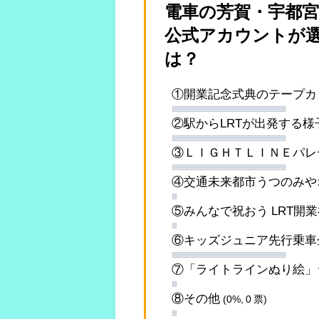
電車の芳賀・宇都宮
公式アカウントが選
は？
①開業記念式典のテープ
②駅からLRTが出発する様
③ＬＩＧＨＴＬＩＮＥパ
④交通未来都市うつのみや
⑤みんなで祝おう LRT開
⑥キッズジュニア先行乗
⑦「ライトラインぬり絵」
⑧その他
(0%, 0 票)