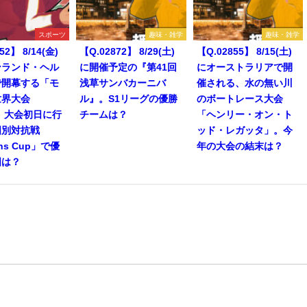
スポーツ
趣味・雑学
趣味・雑学
52】 8/14(金)
【Q.02872】 8/29(土)
【Q.02855】 8/15(土)
ンランド・ヘル
に開催予定の『第41回
にオーストラリアで開
で開幕する「モ
浅草サンバカーニバ
催される、水の無い川
世界大会
ル』。S1リーグの優勝
のボートレース大会
」。大会初日に行
チームは？
「ヘンリー・オン・ト
国別対抗戦
ッド・レガッタ」。今
ons Cup」で優
年の大会の結末は？
国は？