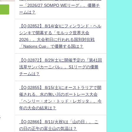
ー「2026/27 SOMPO WEリーグ」。優勝チ
ームは？
【Q.02852】 8/14(金)にフィンランド・ヘル
シンキで開幕する「モルック世界大会
2026」。大会初日に行われる国別対抗戦
「Nations Cup」で優勝する国は？
【Q.02872】 8/29(土)に開催予定の『第41回
浅草サンバカーニバル』。S1リーグの優勝
チームは？
【Q.02855】 8/15(土)にオーストラリアで開
催される、水の無い川のボートレース大会
「ヘンリー・オン・トッド・レガッタ」。今
年の大会の結末は？
路
【Q.02866】 8/11(火祝)は「山の日」。 こ
の日の正午の富士山の気温は？