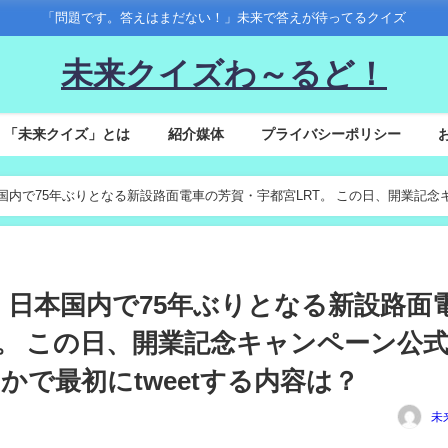
「問題です。答えはまだない！」未来で答えが待ってるクイズ
未来クイズわ～るど！
「未来クイズ」とは
紹介媒体
プライバシーポリシー
土)、日本国内で75年ぶりとなる新設路面電車の芳賀・宇都宮LRT。 この日、開業記念
は？
6(土)、日本国内で75年ぶりとなる新設路面
T。 この日、開業記念キャンペーン公
で最初にtweetする内容は？
未