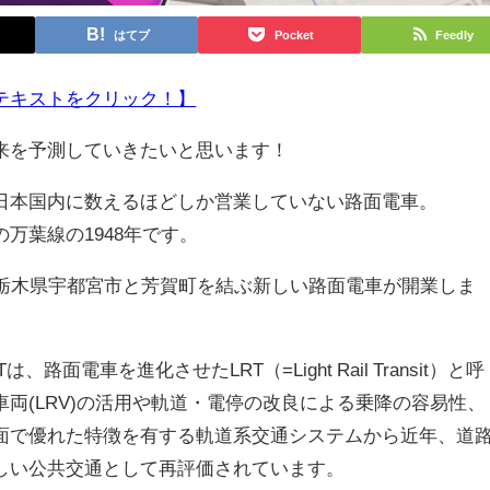
はてブ
Pocket
Feedly
テキストをクリック！】
来を予測していきたいと思います！
本国内に数えるほどしか営業していない路面電車。
万葉線の1948年です。
栃木県宇都宮市と芳賀町を結ぶ新しい路面電車が開業しま
面電車を進化させたLRT（=Light Rail Transit）と呼
両(LRV)の活用や軌道・電停の改良による乗降の容易性、
面で優れた特徴を有する軌道系交通システムから近年、道
しい公共交通として再評価されています。