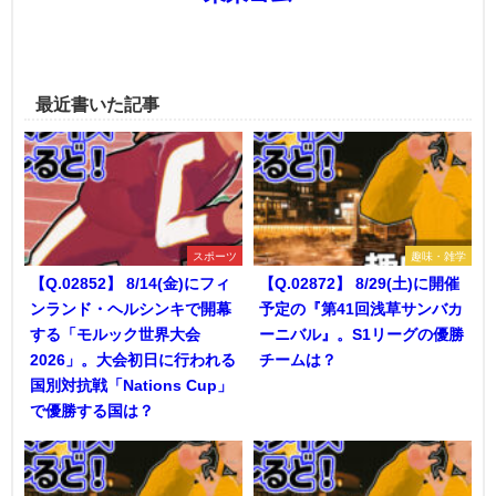
最近書いた記事
スポーツ
趣味・雑学
【Q.02852】 8/14(金)にフィ
【Q.02872】 8/29(土)に開催
ンランド・ヘルシンキで開幕
予定の『第41回浅草サンバカ
する「モルック世界大会
ーニバル』。S1リーグの優勝
2026」。大会初日に行われる
チームは？
国別対抗戦「Nations Cup」
で優勝する国は？