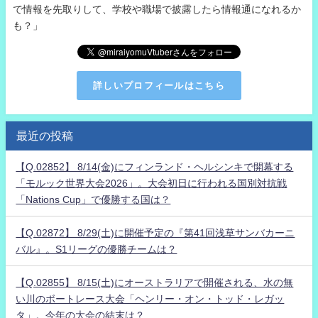
で情報を先取りして、学校や職場で披露したら情報通になれるか
も？」
詳しいプロフィールはこちら
最近の投稿
【Q.02852】 8/14(金)にフィンランド・ヘルシンキで開幕する
「モルック世界大会2026」。大会初日に行われる国別対抗戦
「Nations Cup」で優勝する国は？
【Q.02872】 8/29(土)に開催予定の『第41回浅草サンバカーニ
バル』。S1リーグの優勝チームは？
【Q.02855】 8/15(土)にオーストラリアで開催される、水の無
い川のボートレース大会「ヘンリー・オン・トッド・レガッ
タ」。今年の大会の結末は？