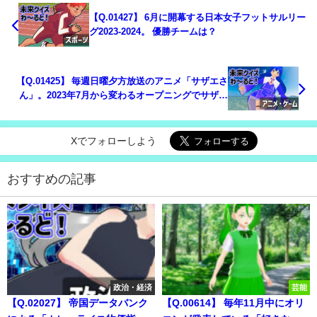
【Q.01427】 6月に開幕する日本女子フットサルリー
グ2023-2024。 優勝チームは？
【Q.01425】 毎週日曜夕方放送のアニメ「サザエさ
ん」。2023年7月から変わるオープニングでサザエ
さんが最初に訪れる新潟県のスポットは？
Xでフォローしよう
おすすめの記事
政治・経済
芸能
【Q.02027】 帝国データバンク
【Q.00614】 毎年11月中にオリ