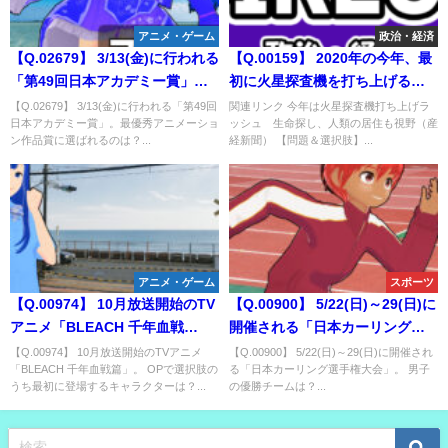
アニメ・ゲーム
政治・経済
【Q.02679】 3/13(金)に行われる
【Q.00159】 2020年の今年、最
「第49回日本アカデミー賞」。
初に火星探査機を打ち上げる国
最優秀アニメーション作品賞に
は？
【Q.02679】 3/13(金)に行われる「第49回
関連リンク 今年は火星探査機打ち上げラ
日本アカデミー賞」。最優秀アニメーショ
ッシュ 生命探し、人類の居住も視野（産
選ばれるのは？
ン作品賞に選ばれるのは？...
経新聞） 【問題＆選択肢】...
アニメ・ゲーム
スポーツ
【Q.00974】 10月放送開始のTV
【Q.00900】 5/22(日)～29(日)に
アニメ「BLEACH 千年血戦
開催される「日本カーリング選
篇」。 OPで選択肢のうち最初に
手権大会」。 男子の優勝チーム
【Q.00974】 10月放送開始のTVアニメ
【Q.00900】 5/22(日)～29(日)に開催され
「BLEACH 千年血戦篇」。 OPで選択肢の
る「日本カーリング選手権大会」。 男子
登場するキャラクターは？
は？
うち最初に登場するキャラクターは？...
の優勝チームは？...