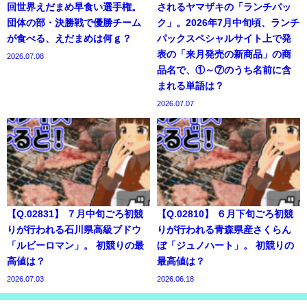
回世界えだまめ早食い選手権。
されるヤマザキの「ランチパッ
団体の部・決勝戦で優勝チーム
ク」。2026年7月中旬頃、ランチ
が食べる、えだまめは何ｇ？
パックスペシャルサイト上で発
表の「来月発売の新商品」の商
2026.07.08
品名で、①～⑦のうち名前に含
まれる単語は？
2026.07.07
【Q.02831】 ７月中旬ごろ初競
【Q.02810】 ６月下旬ごろ初競
りが行われる石川県高級ブドウ
りが行われる青森県産さくらん
「ルビーロマン」。 初競りの最
ぼ「ジュノハート」。 初競りの
高値は？
最高値は？
2026.07.03
2026.06.18