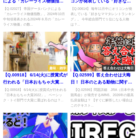
による「カレーライス物価指
コンが発表している「好きなマ
数」。2024年10月中旬頃発表さ
マタレントランキング」。 今年
【Q.02027】 帝国データバンクによる
【Q.00614】 毎年11月中にオリコンが発
「カレーライス物価指数」。2024年10月
表している「好きなママタレントランキン
れる2024年８月の「カレーライ
総合部門で１位になる人物は？
中旬頃発表される2024年８月の「カレー
グ」。 今年総合部門で１位になる人物
ス物価」の数値は？
ライス物価」の数...
は？...
趣味・雑学
答え合わせは大晦日
【Q.00918】 6/14(火)に授賞式が
【Q.02599】答え合わせは大晦
行われる「日本おもちゃ大賞
日！ 日本のとある動物に関する
2022」。 ベーシック・トイ部門
問題
【Q.00918】 6/14(火)に授賞式が行われる
【Q.02599】問題詳細 JRA（日本中央
「日本おもちゃ大賞2022」。 ベーシッ
競馬会）が発売するWIN5、2026年の最高
で大賞に選ばれるのは？
ク・トイ部門で大賞に選ばれるのは？...
払戻金額は？ 【すぐに解答したい場合は
このテキスト...