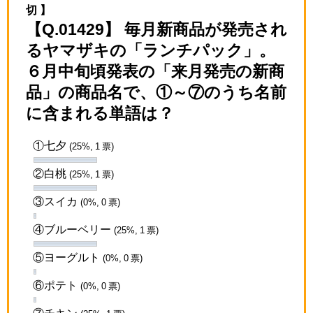
切 】
【Q.01429】 毎月新商品が発売され
るヤマザキの「ランチパック」。
６月中旬頃発表の「来月発売の新商
品」の商品名で、①～⑦のうち名前
に含まれる単語は？
①七夕
(25%, 1 票)
②白桃
(25%, 1 票)
③スイカ
(0%, 0 票)
④ブルーベリー
(25%, 1 票)
⑤ヨーグルト
(0%, 0 票)
⑥ポテト
(0%, 0 票)