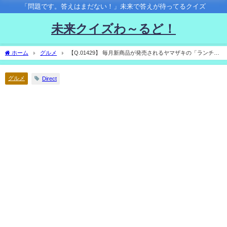
「問題です。答えはまだない！」未来で答えが待ってるクイズ
未来クイズわ～るど！
ホーム
グルメ
【Q.01429】 毎月新商品が発売されるヤマザキの「ランチパ
ック」。６月中旬頃発表の「来月発売の新商品」の商品名で、①～⑦のうち名前に含
まれる単語は？
グルメ
Direct