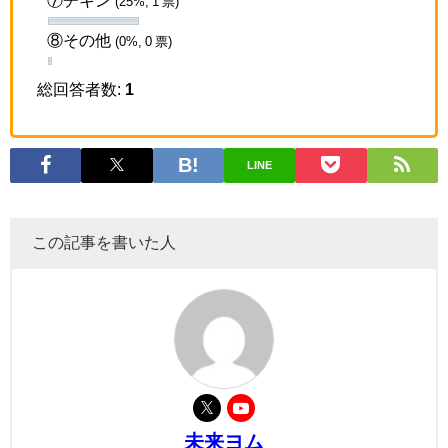
⑦チキン
(25%, 1 票)
⑧その他
(0%, 0 票)
総回答者数:
1
LINE
この記事を書いた人
未来ヨム