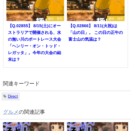
趣味・雑学
趣味・雑学
【Q.02855】 8/15(土)にオー
【Q.02866】 8/11(火祝)は
ストラリアで開催される、水
「山の日」。 この日の正午の
の無い川のボートレース大会
富士山の気温は？
「ヘンリー・オン・トッド・
レガッタ」。今年の大会の結
末は？
関連キーワード
Direct
グルメ
の関連記事