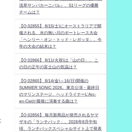
浅草サンバカーニバル』。S1リーグの優勝
チームは？
【Q.02855】 8/15(土)にオーストラリアで開
催される、水の無い川のボートレース大会
「ヘンリー・オン・トッド・レガッタ」。今
年の大会の結末は？
【Q.02866】 8/11(火祝)は「山の日」。 こ
の日の正午の富士山の気温は？
【Q.02865】 8/14(金)～16(日)開催の
SUMMER SONIC 2026。東京公演・最終日
のマリンステージ、ヘッドライナーL'Arc-
り
en-Cielが最後に演奏する曲は？
【Q.02856】 毎月新商品が発売されるヤマ
に
ザキの「ランチパック」。2026年8月中旬
頃、ランチパックスペシャルサイト上で発表