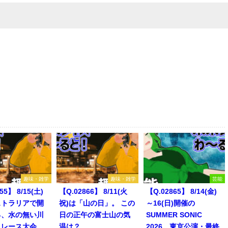
趣味・雑学
趣味・雑学
芸能
55】 8/15(土)
【Q.02866】 8/11(火
【Q.02865】 8/14(金)
ストラリアで開
祝)は「山の日」。 この
～16(日)開催の
る、水の無い川
日の正午の富士山の気
SUMMER SONIC
トレース大会
温は？
2026。東京公演・最終