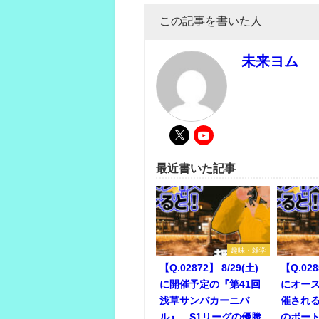
この記事を書いた人
未来ヨム
最近書いた記事
趣味・雑学
【Q.02872】 8/29(土)
【Q.028
に開催予定の『第41回
にオー
浅草サンバカーニバ
催され
ル』。S1リーグの優勝
のボー