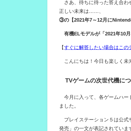
さあ、待ちに待った答え合わ
正しい未来は……、
③の【2021年7～12月にNinte
有機ELモデルが「2021年10
【
すぐに解答したい場合はこの
こんにちは！今日も楽しく未
TVゲームの次世代機に
今月に入って、各ゲームハード
ました。
プレイステーション５は公式サ
発売」の一文が表記されていま