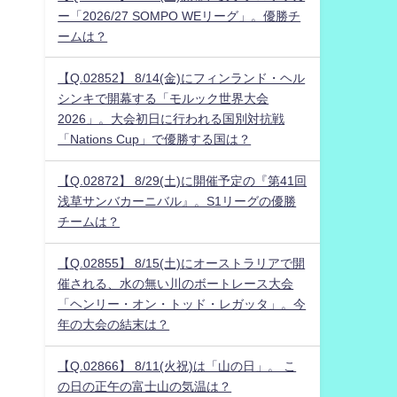
ー「2026/27 SOMPO WEリーグ」。優勝チ
ームは？
【Q.02852】 8/14(金)にフィンランド・ヘル
シンキで開幕する「モルック世界大会
2026」。大会初日に行われる国別対抗戦
「Nations Cup」で優勝する国は？
【Q.02872】 8/29(土)に開催予定の『第41回
浅草サンバカーニバル』。S1リーグの優勝
チームは？
【Q.02855】 8/15(土)にオーストラリアで開
催される、水の無い川のボートレース大会
「ヘンリー・オン・トッド・レガッタ」。今
年の大会の結末は？
【Q.02866】 8/11(火祝)は「山の日」。 こ
の日の正午の富士山の気温は？