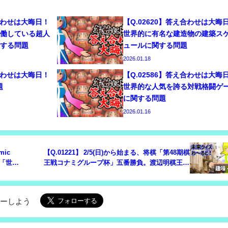
え合わせは大晦日！
【Q.02620】答え合わせは大晦
稼働している超人
世界的に有名な建造物の建築ス
関する問題
ュールに関する問題
2026.01.18
え合わせは大晦日！
【Q.02586】答え合わせは大晦
題
世界的な人気を誇る対戦格闘ゲ
に関する問題
2026.01.16
mic
【Q.01221】 2/5(日)から始まる、将棋「第48期棋
る「世界
王戦コナミグループ杯」五番勝負。渡辺明棋王vs
残り時
藤井聡太竜王の対戦結果は？
ローしよう