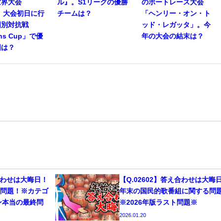
世界大会
ル』。S1リーグの優勝
のボートレース大会
」。大会初日に行
チームは？
「ヘンリー・オン・ト
国別対抗戦
ッド・レガッタ」。今
ons Cup」で優
年の大会の結末は？
国は？
え合わせは大晦日！
【Q.02602】答え合わせは大晦
じ問題！※カテゴ
年末の国民的歌番組に関する
ョン本当の最終問
※2026年版ラスト問題※
2026.01.20