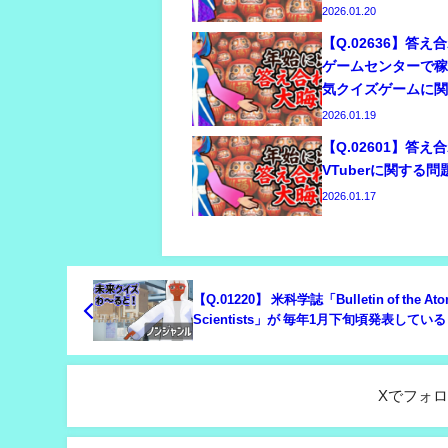
2026.01.20
【Q.02636】答
ゲームセンターで
気クイズゲームに
2026.01.19
【Q.02601】答
VTuberに関する問
2026.01.17
【Q.01220】 米科学誌「Bulletin of the Ato
Scientists」が 毎年1月下旬頃発表してい
終末時計」。今年発表される、終末までの
間は？
Xでフォ