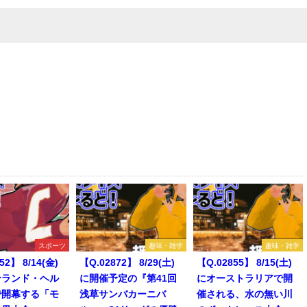
スポーツ
趣味・雑学
趣味・雑学
52】 8/14(金)
【Q.02872】 8/29(土)
【Q.02855】 8/15(土)
ンランド・ヘル
に開催予定の『第41回
にオーストラリアで開
で開幕する「モ
浅草サンバカーニバ
催される、水の無い川