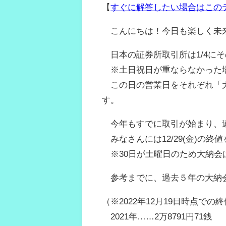
【
すぐに解答したい場合はこの
こんにちは！今日も楽しく未
日本の証券所取引所は1/4にそ
※土日祝日が重ならなかった
この日の営業日をそれぞれ「大発
す。
今年もすでに取引が始まり、
みなさんには12/29(金)の終
※30日が土曜日のため大納会
参考までに、過去５年の大納
（※2022年12月19日時点での終
2021年……2万8791円71銭