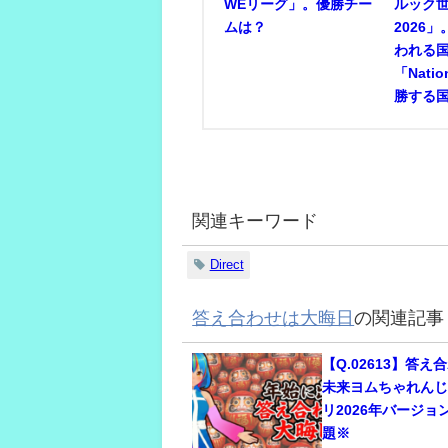
WEリーグ」。優勝チー
ルック
ムは？
2026
われる
「Nati
勝する
関連キーワード
Direct
答え合わせは大晦日
の関連記事
【Q.02613】答
未来ヨムちゃれん
リ2026年バージ
題※