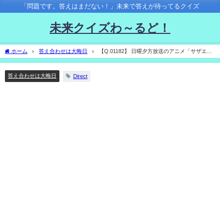
「問題です。答えはまだない！」未来で答えが待ってるクイズ
未来クイズわ～るど！
ホーム
答え合わせは大晦日
【Q.01182】 日曜夕方放送のアニメ「サザエさ
ん」の最後に行われるじゃんけん。 2023年にサザエさんが出す手の種類は？
答え合わせは大晦日
Direct