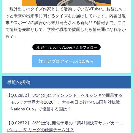
「駆け出しのクイズ作家として活動しているVTuber。お昼にちょ
っと未来の出来事に関するクイズをお届けしています。内容は週
末のスポーツの試合から来月発売される新商品の情報まで、ここ
で情報を先取りして、学校や職場で披露したら情報通になれるか
も？」
詳しいプロフィールはこちら
最近の投稿
【Q.02852】 8/14(金)にフィンランド・ヘルシンキで開幕する
「モルック世界大会2026」。大会初日に行われる国別対抗戦
「Nations Cup」で優勝する国は？
【Q.02872】 8/29(土)に開催予定の『第41回浅草サンバカーニ
バル』。S1リーグの優勝チームは？