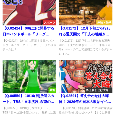
スポーツ
趣味・雑学
【Q.02424】 9/6(土)に開幕する
【Q.01172】 12月下旬ごろ行わ
日本ハンドボール「リーグ
れる通天閣の「干支の引継ぎ
Ｈ」。女子リーグの優勝チーム
式」口上。 来年（卯年）パート
【Q.02424】 9/6(土)に開幕する日本ハン
【Q.01172】 12月下旬ごろ行われる通天
ドボール「リーグＨ」。女子リーグの優勝
閣の「干支の引継ぎ式」口上。 来年（卯
は？
の口上で最初にでてくるダジャ
チームは？...
年）パートの口上で最初にでてくるダジャ
レは？
レは？...
芸能
答え合わせは大晦日
【Q.00556】 10/10(日)放送スタ
【Q.02591】答え合わせは大晦
ート、TBS「日本沈没-希望の
日！ 2026年の日本の政治イベン
人-」。 最初に沈没する都道府県
トに関する問題
【Q.00556】 10/10(日)放送スタート、
【Q.02591】問題詳細 2026年に衆議院
TBS「日本沈没-希望の人-」。 最初に沈没
選挙が行われるのはいつ？ 【すぐに解答
は？