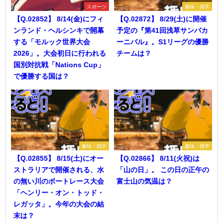
スポーツ
趣味・雑学
【Q.02852】 8/14(金)にフィ
【Q.02872】 8/29(土)に開催
ンランド・ヘルシンキで開幕
予定の『第41回浅草サンバカ
する「モルック世界大会
ーニバル』。S1リーグの優勝
2026」。大会初日に行われる
チームは？
国別対抗戦「Nations Cup」
で優勝する国は？
趣味・雑学
趣味・雑学
【Q.02855】 8/15(土)にオー
【Q.02866】 8/11(火祝)は
ストラリアで開催される、水
「山の日」。 この日の正午の
の無い川のボートレース大会
富士山の気温は？
「ヘンリー・オン・トッド・
レガッタ」。今年の大会の結
末は？