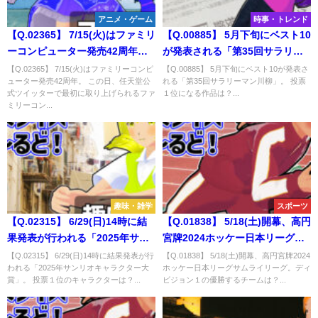
アニメ・ゲーム
時事・トレンド
【Q.02365】 7/15(火)はファミリ
【Q.00885】 5月下旬にベスト10
ーコンピューター発売42周年。
が発表される「第35回サラリー
この日、任天堂公式ツイッター
マン川柳」。 投票１位になる作
【Q.02365】 7/15(火)はファミリーコンピ
【Q.00885】 5月下旬にベスト10が発表さ
ューター発売42周年。 この日、任天堂公
れる「第35回サラリーマン川柳」。 投票
で最初に取り上げられるファミ
品は？
式ツイッターで最初に取り上げられるファ
１位になる作品は？...
リーコンピュータの任天堂タイ
ミリーコン...
トルは？
趣味・雑学
スポーツ
【Q.02315】 6/29(日)14時に結
【Q.01838】 5/18(土)開幕、高円
果発表が行われる「2025年サン
宮牌2024ホッケー日本リーグサ
リオキャラクター大賞」。 投票
ムライリーグ。ディビジョン１
【Q.02315】 6/29(日)14時に結果発表が行
【Q.01838】 5/18(土)開幕、高円宮牌2024
われる「2025年サンリオキャラクター大
ホッケー日本リーグサムライリーグ。ディ
１位のキャラクターは？
の優勝するチームは？
賞」。 投票１位のキャラクターは？...
ビジョン１の優勝するチームは？...