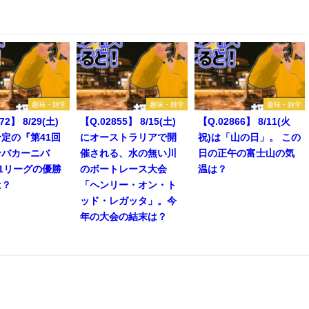
趣味・雑学
趣味・雑学
趣味・雑学
72】 8/29(土)
【Q.02855】 8/15(土)
【Q.02866】 8/11(火
定の『第41回
にオーストラリアで開
祝)は「山の日」。 この
ンバカーニバ
催される、水の無い川
日の正午の富士山の気
1リーグの優勝
のボートレース大会
温は？
は？
「ヘンリー・オン・ト
ッド・レガッタ」。今
年の大会の結末は？