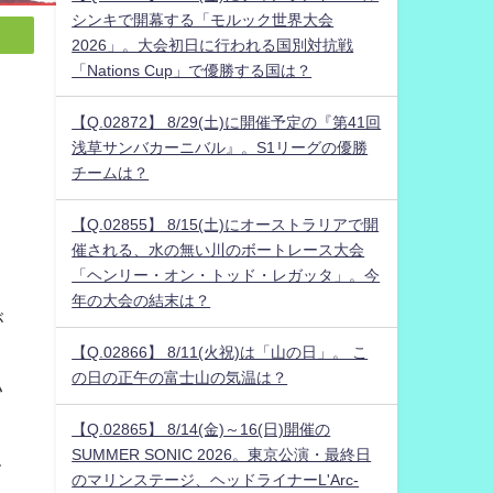
シンキで開幕する「モルック世界大会
2026」。大会初日に行われる国別対抗戦
「Nations Cup」で優勝する国は？
【Q.02872】 8/29(土)に開催予定の『第41回
浅草サンバカーニバル』。S1リーグの優勝
チームは？
【Q.02855】 8/15(土)にオーストラリアで開
催される、水の無い川のボートレース大会
「ヘンリー・オン・トッド・レガッタ」。今
ト
年の大会の結末は？
が
【Q.02866】 8/11(火祝)は「山の日」。 こ
の日の正午の富士山の気温は？
ハ
【Q.02865】 8/14(金)～16(日)開催の
SUMMER SONIC 2026。東京公演・最終日
て
のマリンステージ、ヘッドライナーL'Arc-