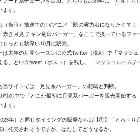
フード系チェーンを追加、どちらも2023年に「月見」ら
います。
（当時）放送中のTVアニメ「陰の実力者になりたくて！
「赤き月見 チキン竜田バーガー」をここで扱っているファ
はもっとも秋深い10月に販売。
去年の月見シーズンに公式Twitter（現X）で「マッシュ
る」というtweet（ポスト）を残し、「マッシュルームチ
。
当サイトでは「月見系バーガー」の範疇と判断。
10社の中で「どこが最初に月見系バーガーを販売開始する
います。
023年）と同じタイミングの販発ならば【①】「とろ～り
初に発売されそうですが、はたしてどうなるか。