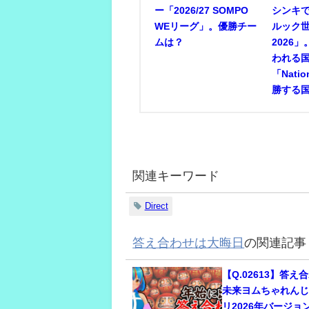
ー「2026/27 SOMPO
シンキ
WEリーグ」。優勝チー
ルック
ムは？
2026
われる
「Nati
勝する
関連キーワード
Direct
答え合わせは大晦日
の関連記事
【Q.02613】答
未来ヨムちゃれん
リ2026年バージ