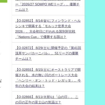
ー「2026/27 SOMPO WEリーグ」。優勝チ
ームは？
【Q.02852】 8/14(金)にフィンランド・ヘル
シンキで開幕する「モルック世界大会
2026」。大会初日に行われる国別対抗戦
「Nations Cup」で優勝する国は？
し
【Q.02872】 8/29(土)に開催予定の『第41回
浅草サンバカーニバル』。S1リーグの優勝
ド
チームは？
【Q.02855】 8/15(土)にオーストラリアで開
。
催される、水の無い川のボートレース大会
な
「ヘンリー・オン・トッド・レガッタ」。今
年の大会の結末は？
ー
【Q.02866】 8/11(火祝)は「山の日」。 こ
の日の正午の富士山の気温は？