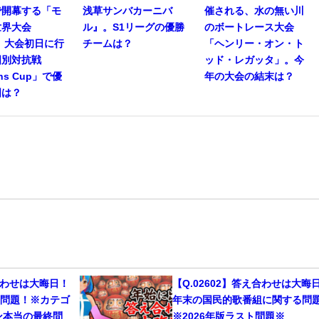
で開幕する「モ
浅草サンバカーニバ
催される、水の無い川
世界大会
ル』。S1リーグの優勝
のボートレース大会
」。大会初日に行
チームは？
「ヘンリー・オン・ト
国別対抗戦
ッド・レガッタ」。今
ons Cup」で優
年の大会の結末は？
国は？
え合わせは大晦日！
【Q.02602】答え合わせは大晦
じ問題！※カテゴ
年末の国民的歌番組に関する
ョン本当の最終問
※2026年版ラスト問題※