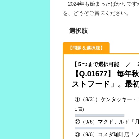
2024年も始まったばかりで
を、どうぞご賞味ください。
選択肢
【問題＆選択肢】
【 5 つまで選択可能 ／ 2024.
【Q.01677】 
ストフード」。最
①（8/31）ケンタッキ
1 票)
②（9/6）マクドナルド
③（9/6）コメダ珈琲店