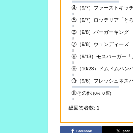
④（9/7）ファーストキ
⑤（9/7）ロッテリア「
⑥（9/8）バーガーキング
⑦（9/8）ウェンディーズ「
⑧（9/13）モスバーガー
⑨（10/23）ドムドムハ
⑩（9/6）フレッシュネ
⑪その他
(0%, 0 票)
総回答者数:
1
Facebook
post