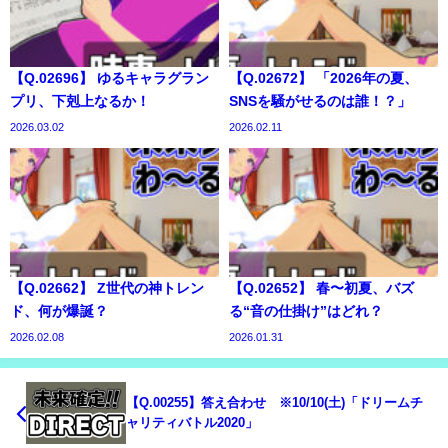
【Q.02696】 ゆるキャラグラン
【Q.02672】 「2026年の夏、
プリ、下剋上なるか！
SNSを騒がせるのは誰！？」
2026.03.02
2026.02.11
【Q.02662】 Z世代の神トレン
【Q.02652】 春〜初夏、バズ
ド、何が爆誕？
る“音の仕掛け”はどれ？
2026.02.08
2026.01.31
【Q.00255】答え合わせ ※10/10(土)「ドリームチ
ャリティバトル2020」