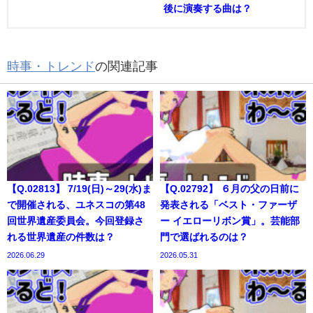
後に演奏する曲は？
時事・トレンド
の関連記事
【Q.02813】 7/19(日)～29(水)ま
【Q.02792】 ６月の父の日前に
で開催される、ユネスコの第48
発表される「ベスト・ファーザ
回世界遺産委員会。今回登録さ
ー イエローリボン賞」。芸能部
れる世界遺産の件数は？
門で選ばれるのは？
2026.06.29
2026.05.31