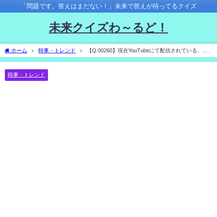
「問題です。答えはまだない！」未来で答えが待ってるクイズ
未来クイズわ～るど！
ホーム
時事・トレンド
【Q.00260】現在YouTubeにて配信されている、
YOASOBI「夜に駆ける」 Official Music Video。視聴回数が１億を超えるのはいつ？
時事・トレンド