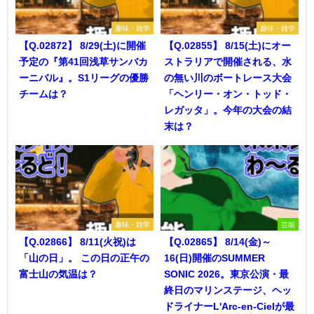
趣味・雑学
趣味・雑学
【Q.02872】 8/29(土)に開催
【Q.02855】 8/15(土)にオー
予定の『第41回浅草サンバカ
ストラリアで開催される、水
ーニバル』。S1リーグの優勝
の無い川のボートレース大会
チームは？
「ヘンリー・オン・トッド・
レガッタ」。今年の大会の結
末は？
趣味・雑学
芸能
【Q.02866】 8/11(火祝)は
【Q.02865】 8/14(金)～
「山の日」。 この日の正午の
16(日)開催のSUMMER
富士山の気温は？
SONIC 2026。東京公演・最
終日のマリンステージ、ヘッ
ドライナーL'Arc-en-Cielが最