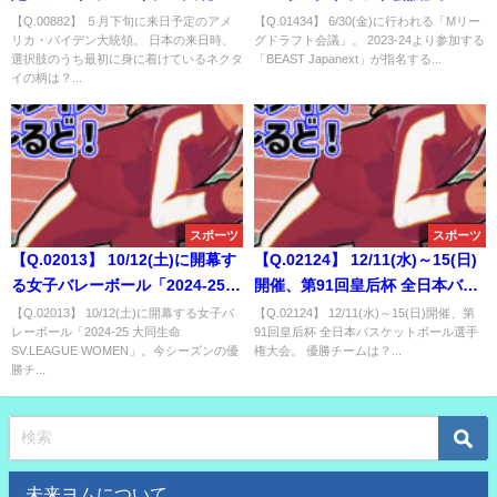
領。 日本の来日時、選択肢のう
2023-24より参加する「BEAST
【Q.00882】 ５月下旬に来日予定のアメ
【Q.01434】 6/30(金)に行われる「Mリー
リカ・バイデン大統領。 日本の来日時、
グドラフト会議」。 2023-24より参加する
ち最初に身に着けているネクタ
Japanext」が指名する選手の内
選択肢のうち最初に身に着けているネクタ
「BEAST Japanext」が指名する...
イの柄は？
訳は？
イの柄は？...
スポーツ
スポーツ
【Q.02013】 10/12(土)に開幕す
【Q.02124】 12/11(水)～15(日)
る女子バレーボール「2024-25
開催、第91回皇后杯 全日本バス
大同生命SV.LEAGUE
ケットボール選手権大会。 優勝
【Q.02013】 10/12(土)に開幕する女子バ
【Q.02124】 12/11(水)～15(日)開催、第
レーボール「2024-25 大同生命
91回皇后杯 全日本バスケットボール選手
WOMEN」。今シーズンの優勝チ
チームは？
SV.LEAGUE WOMEN」。今シーズンの優
権大会。 優勝チームは？...
ームは？
勝チ...
未来ヨムについて