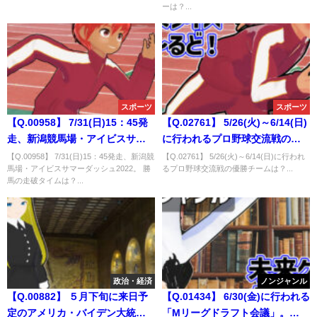
ーは？
ーは？...
スポーツ
スポーツ
【Q.00958】 7/31(日)15：45発
【Q.02761】 5/26(火)～6/14(日)
走、新潟競馬場・アイビスサマ
に行われるプロ野球交流戦の優
ーダッシュ2022。 勝馬の走破タ
勝チームは？
【Q.00958】 7/31(日)15：45発走、新潟競
【Q.02761】 5/26(火)～6/14(日)に行われ
馬場・アイビスサマーダッシュ2022。 勝
るプロ野球交流戦の優勝チームは？...
イムは？
馬の走破タイムは？...
政治・経済
ノンジャンル
【Q.00882】 ５月下旬に来日予
【Q.01434】 6/30(金)に行われる
定のアメリカ・バイデン大統
「Mリーグドラフト会議」。