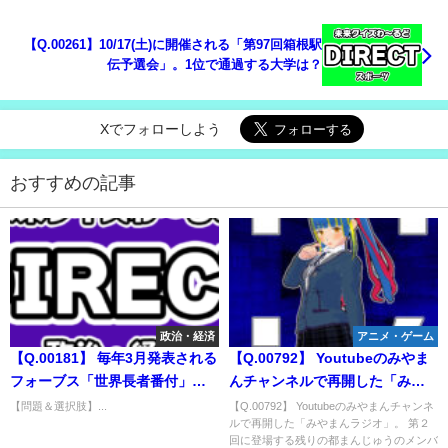
【Q.00261】10/17(土)に開催される「第97回箱根駅
伝予選会」。1位で通過する大学は？
Xでフォローしよう
おすすめの記事
政治・経済
アニメ・ゲーム
【Q.00181】 毎年3月発表される
【Q.00792】 Youtubeのみやま
フォーブス「世界長者番付」。
んチャンネルで再開した「みや
この時発表の2019年長者番付1位
まんラジオ」。 第２回に登場す
【問題＆選択肢】...
【Q.00792】 Youtubeのみやまんチャンネ
ルで再開した「みやまんラジオ」。 第２
は？
る残りの都まんじゅうのメンバ
回に登場する残りの都まんじゅうのメンバ