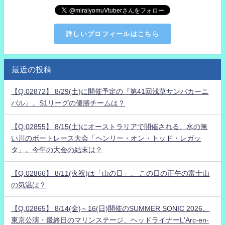
詳しいプロフィールはこちら
最近の投稿
【Q.02872】 8/29(土)に開催予定の『第41回浅草サンバカーニ
バル』。S1リーグの優勝チームは？
【Q.02855】 8/15(土)にオーストラリアで開催される、水の無
い川のボートレース大会「ヘンリー・オン・トッド・レガッ
タ」。今年の大会の結末は？
【Q.02866】 8/11(火祝)は「山の日」。 この日の正午の富士山
の気温は？
【Q.02865】 8/14(金)～16(日)開催のSUMMER SONIC 2026。
東京公演・最終日のマリンステージ、ヘッドライナーL'Arc-en-