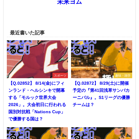
未来ヨム
最近書いた記事
スポーツ
趣味・雑学
【Q.02852】 8/14(金)にフィ
【Q.02872】 8/29(土)に開催
ンランド・ヘルシンキで開幕
予定の『第41回浅草サンバカ
する「モルック世界大会
ーニバル』。S1リーグの優勝
2026」。大会初日に行われる
チームは？
国別対抗戦「Nations Cup」
で優勝する国は？