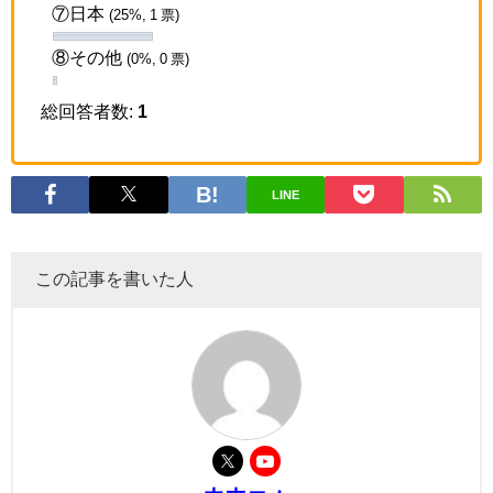
⑦日本
(25%, 1 票)
⑧その他
(0%, 0 票)
総回答者数:
1
LINE
この記事を書いた人