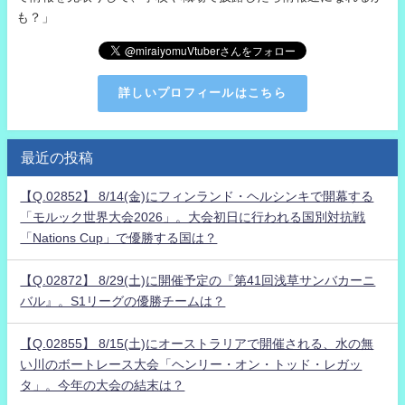
も？」
詳しいプロフィールはこちら
最近の投稿
【Q.02852】 8/14(金)にフィンランド・ヘルシンキで開幕する
「モルック世界大会2026」。大会初日に行われる国別対抗戦
「Nations Cup」で優勝する国は？
【Q.02872】 8/29(土)に開催予定の『第41回浅草サンバカーニ
バル』。S1リーグの優勝チームは？
【Q.02855】 8/15(土)にオーストラリアで開催される、水の無
い川のボートレース大会「ヘンリー・オン・トッド・レガッ
タ」。今年の大会の結末は？