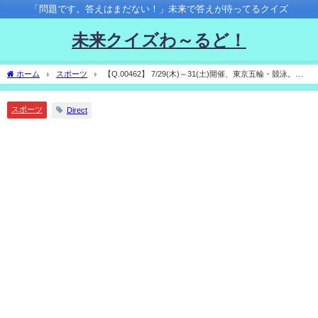
「問題です。答えはまだない！」未来で答えが待ってるクイズ
未来クイズわ～るど！
ホーム
スポーツ
【Q.00462】 7/29(木)～31(土)開催、東京五輪・競泳。混
合4×100mメドレーリレー優勝国は？
スポーツ
Direct