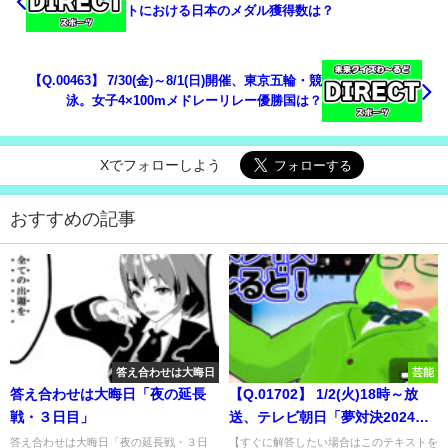
トにおける日本のメダル獲得数は？
【Q.00463】 7/30(金)～8/1(日)開催、東京五輪・競
泳。女子4×100mメドレーリレー優勝国は？
Xでフォローしよう
おすすめの記事
答え合わせは大晦日
芸能
答え合わせは大晦日「夜の延長
【Q.01702】 1/2(火)18時～放
戦・３日目」
送、テレビ朝日「夢対決2024と
んねるずのスポーツ王は俺
答え合わせは大晦日「夜の延長戦・３日
【すぐに解答したい場合はこのテキストを