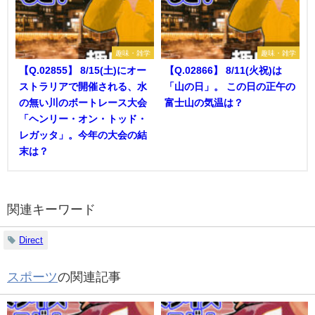
趣味・雑学
趣味・雑学
【Q.02855】 8/15(土)にオー
【Q.02866】 8/11(火祝)は
ストラリアで開催される、水
「山の日」。 この日の正午の
の無い川のボートレース大会
富士山の気温は？
「ヘンリー・オン・トッド・
レガッタ」。今年の大会の結
末は？
関連キーワード
Direct
スポーツ
の関連記事