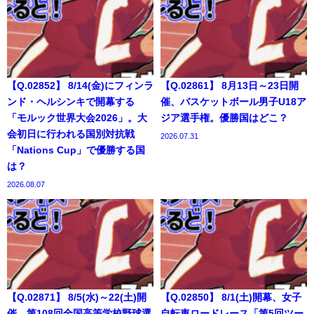
【Q.02852】 8/14(金)にフィンラ
【Q.02861】 8月13日～23日開
ンド・ヘルシンキで開幕する
催、バスケットボール男子U18ア
「モルック世界大会2026」。大
ジア選手権。優勝国はどこ？
会初日に行われる国別対抗戦
2026.07.31
「Nations Cup」で優勝する国
は？
2026.08.07
【Q.02871】 8/5(水)～22(土)開
【Q.02850】 8/1(土)開幕、女子
催、第108回全国高等学校野球選
自転車ロードレース「第5回ツー