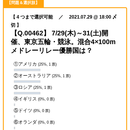
【問題＆選択肢】
【 4 つまで選択可能 ／ 2021.07.29 @ 18:00 〆
切 】
【Q.00462】 7/29(木)～31(土)開
催、東京五輪・競泳。混合4×100m
メドレーリレー優勝国は？
①アメリカ
(25%, 1 票)
②オーストラリア
(25%, 1 票)
③ロシア
(25%, 1 票)
④イギリス
(0%, 0 票)
⑤ドイツ
(0%, 0 票)
⑥オランダ
(0%, 0 票)