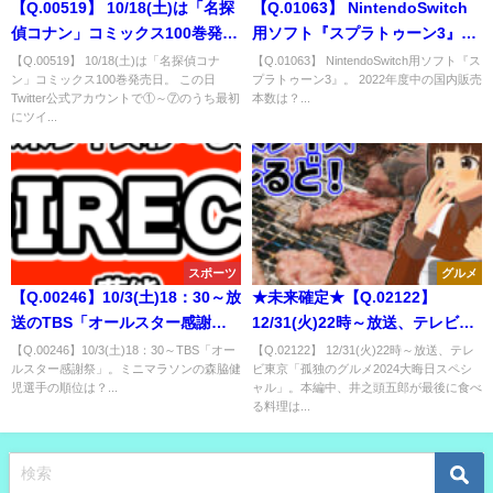
【Q.00519】 10/18(土)は「名探
【Q.01063】 NintendoSwitch
偵コナン」コミックス100巻発売
用ソフト『スプラトゥーン3』。
日。 この日Twitter公式アカウン
2022年度中の国内販売本数は？
【Q.00519】 10/18(土)は「名探偵コナ
【Q.01063】 NintendoSwitch用ソフト『ス
ン」コミックス100巻発売日。 この日
プラトゥーン3』。 2022年度中の国内販売
トで①～⑦のうち最初にツイー
Twitter公式アカウントで①～⑦のうち最初
本数は？...
トする単語は？
にツイ...
スポーツ
グルメ
【Q.00246】10/3(土)18：30～放
★未来確定★【Q.02122】
送のTBS「オールスター感謝
12/31(火)22時～放送、テレビ東
祭」。ミニマラソンの森脇健児
京「孤独のグルメ2024大晦日ス
【Q.00246】10/3(土)18：30～TBS「オー
【Q.02122】 12/31(火)22時～放送、テレ
ルスター感謝祭」。ミニマラソンの森脇健
ビ東京「孤独のグルメ2024大晦日スペシ
選手の順位は？
ペシャル」。本編中、井之頭五
児選手の順位は？...
ャル」。本編中、井之頭五郎が最後に食べ
郎が最後に食べる料理は？
る料理は...