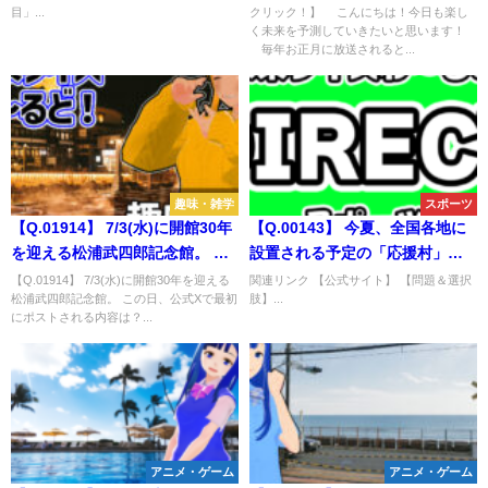
目」...
クリック！】 こんにちは！今日も楽し
だ!!」。 リアル野球BANの結果
く未来を予測していきたいと思います！
は？
毎年お正月に放送されると...
趣味・雑学
スポーツ
【Q.01914】 7/3(水)に開館30年
【Q.00143】 今夏、全国各地に
を迎える松浦武四郎記念館。 こ
設置される予定の「応援村」。
の日、公式Xで最初にポストされ
公式から発表される最終的な拠
【Q.01914】 7/3(水)に開館30年を迎える
関連リンク 【公式サイト】 【問題＆選択
松浦武四郎記念館。 この日、公式Xで最初
肢】...
る内容は？
点の数は？
にポストされる内容は？...
アニメ・ゲーム
アニメ・ゲーム