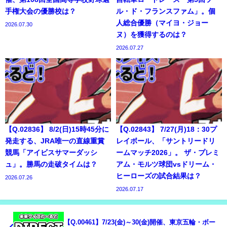
手権大会の優勝校は？
ル・ド・フランスファム」。個
人総合優勝（マイヨ・ジョー
2026.07.30
ヌ）を獲得するのは？
2026.07.27
【Q.02836】 8/2(日)15時45分に
【Q.02843】 7/27(月)18：30プ
発走する、JRA唯一の直線重賞
レイボール、「サントリードリ
競馬「アイビスサマーダッシ
ームマッチ2026」。 ザ・プレミ
ュ」。勝馬の走破タイムは？
アム・モルツ球団vsドリーム・
ヒーローズの試合結果は？
2026.07.26
2026.07.17
【Q.00461】7/23(金)～30(金)開催、東京五輪・ボー