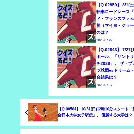
【Q.02850】 8/
転車ロードレース「
ド・フランスファ
勝（マイヨ・ジョ
のは？
2026.07.27
【Q.02843】 7/2
ボール、「サント
チ2026」。 ザ・
ツ球団vsドリーム
合結果は？
2026.07.17
【Q.00584】 10/31(日)12時10分スタート
全日本大学女子駅伝」。 優勝する大学は？