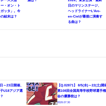
リー・オン・ト
日のマリンステージ、
レガッタ」。今
ヘッドライナーL'Arc-
会の結末は？
en-Cielが最後に演奏す
る曲は？
13日～23日開催、
【Q.02871】 8/5(水)～22(土)
子U18アジア選
第108回全国高等学校野球選手
こ？
会の優勝校は？
2026.07.30