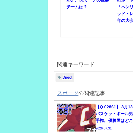
チームは？
「ヘン
ッド・
年の大
関連キーワード
Direct
スポーツ
の関連記事
【Q.02861】 8月
バスケットボール男
手権。優勝国はど
2026.07.31