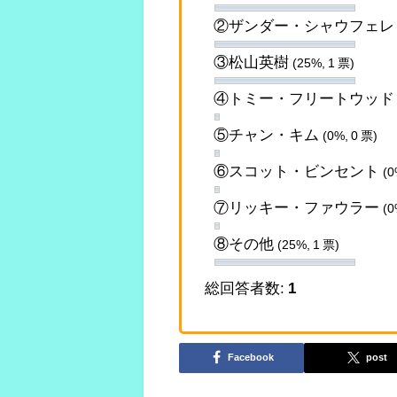
②ザンダー・シャウフェ
③松山英樹
(25%, 1 票)
④トミー・フリートウッ
⑤チャン・キム
(0%, 0 票)
⑥スコット・ビンセント
(0
⑦リッキー・ファウラー
(0
⑧その他
(25%, 1 票)
総回答者数:
1
Facebook
post