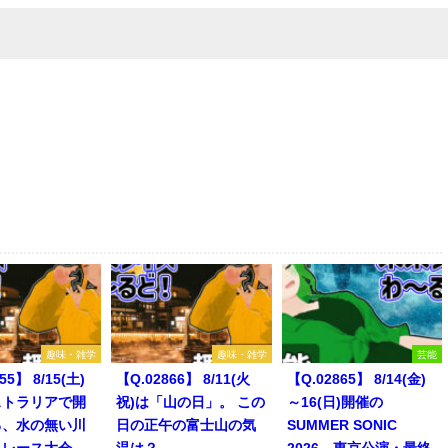
趣味・雑学
趣味・雑学
芸能
55】 8/15(土)
【Q.02866】 8/11(火
【Q.02865】 8/14(金)
ストラリアで開
祝)は「山の日」。 この
～16(日)開催の
る、水の無い川
日の正午の富士山の気
SUMMER SONIC
トレース大会
温は？
2026。東京公演・最終