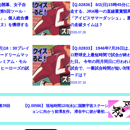
1(土)開幕、女子自
【Q.02836】 8/2(日)15時45分
第5回ツール・
走する、JRA唯一の直線重賞競
ム」。個人総合優
「アイビスサマーダッシュ」。
ーヌ）を獲得する
の走破タイムは？
2026.07.26
7(月)18：30プレイ
【Q.02833】 1946年7月26日
リードリームマッ
ロ野球史上最短時間で試合が終
プレミアム・モル
た日。 今年の同月同日に行われ
・ヒーローズの試
試合で、一番試合時間が短い対
ードは？
2026.07.16
「第39回
【Q.00586】 現地時間12/8(水)に国際宇宙ステーシ
ョンに向かう前澤友作。 滞在中に彼が最初に
Youtubeで配信する実験は？