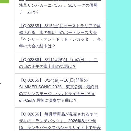
浅草サンバカーニバル』。S1リーグの優勝
チームは？
【Q.02855】 8/15(土)にオーストラリアで開
催される、水の無い川のボートレース大会
「ヘンリー・オン・トッド・レガッタ」。今
年の大会の結末は？
【Q.02866】 8/11(火祝)は「山の日」。 こ
の日の正午の富士山の気温は？
【Q.02865】 8/14(金)～16(日)開催の
い
SUMMER SONIC 2026。東京公演・最終日
のマリンステージ、ヘッドライナーL'Arc-
en-Cielが最後に演奏する曲は？
【Q.02856】 毎月新商品が発売されるヤマ
ザキの「ランチパック」。2026年8月中旬
頃、ランチパックスペシャルサイト上で発表