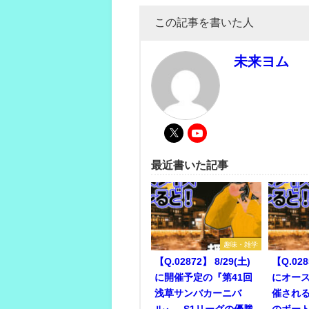
この記事を書いた人
未来ヨム
最近書いた記事
趣味・雑学
【Q.02872】 8/29(土)
【Q.028
に開催予定の『第41回
にオー
浅草サンバカーニバ
催され
ル』。S1リーグの優勝
のボー