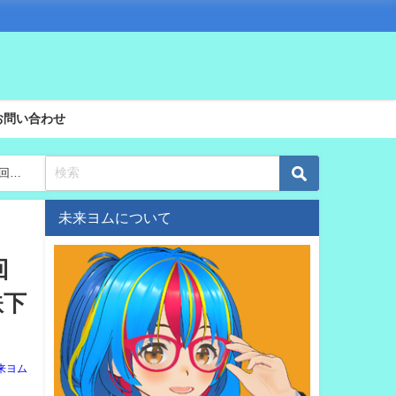
お問い合わせ
8回全
未来ヨムについて
回
鉄下
来ヨム