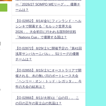
ー「2026/27 SOMPO WEリーグ」。優勝チ
ームは？
【Q.02852】 8/14(金)にフィンランド・ヘル
シンキで開幕する「モルック世界大会
2026」。大会初日に行われる国別対抗戦
「Nations Cup」で優勝する国は？
開
【Q.02872】 8/29(土)に開催予定の『第41回
て
浅草サンバカーニバル』。S1リーグの優勝
チームは？
ま
【Q.02855】 8/15(土)にオーストラリアで開
イ
催される、水の無い川のボートレース大会
「ヘンリー・オン・トッド・レガッタ」。今
年の大会の結末は？
で
【Q.02866】 8/11(火祝)は「山の日」。 こ
の日の正午の富士山の気温は？