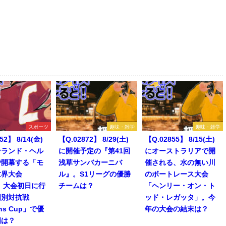
スポーツ
趣味・雑学
趣味・雑学
52】 8/14(金)
【Q.02872】 8/29(土)
【Q.02855】 8/15(土)
ンランド・ヘル
に開催予定の『第41回
にオーストラリアで開
で開幕する「モ
浅草サンバカーニバ
催される、水の無い川
世界大会
ル』。S1リーグの優勝
のボートレース大会
」。大会初日に行
チームは？
「ヘンリー・オン・ト
国別対抗戦
ッド・レガッタ」。今
ons Cup」で優
年の大会の結末は？
国は？