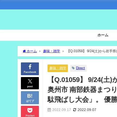
ホーム
ホーム
趣味・雑学
【Q.01059】 9/24(土)か
国弁慶鉄下駄飛ばし大会」。 優勝者の最長飛距離は？
趣味・雑学
Direct
Facebook
【Q.01059】 9/2
post
奥州市 南部鉄器まつ
駄飛ばし大会」。 優
はてブ
2022.09.17
2022.09.07
Pocket