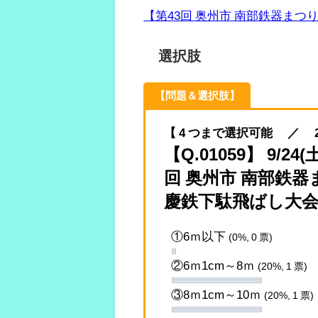
【第43回 奥州市 南部鉄器まつ
選択肢
【問題＆選択肢】
【 4 つまで選択可能 ／ 2022.
【Q.01059】 9
回 奥州市 南部鉄
慶鉄下駄飛ばし大会
①6ｍ以下
(0%, 0 票)
②6ｍ1cm～8ｍ
(20%, 1 票)
③8ｍ1cm～10ｍ
(20%, 1 票)