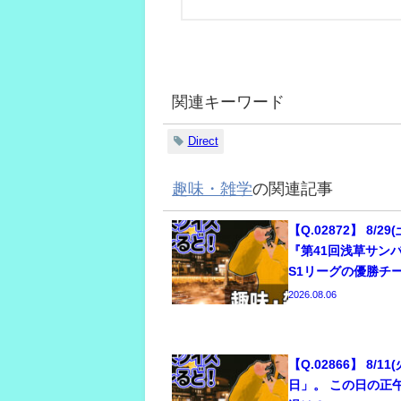
関連キーワード
Direct
趣味・雑学
の関連記事
【Q.02872】 8/
『第41回浅草サン
S1リーグの優勝チ
2026.08.06
【Q.02866】 8/1
日」。 この日の正