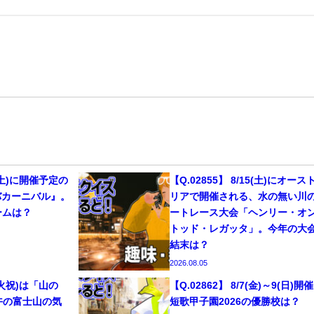
29(土)に開催予定の
【Q.02855】 8/15(土)にオース
バカーニバル』。
リアで開催される、水の無い川
ームは？
ートレース大会「ヘンリー・オ
トッド・レガッタ」。今年の大
結末は？
2026.08.05
1(火祝)は「山の
【Q.02862】 8/7(金)～9(日)開
午の富士山の気
短歌甲子園2026の優勝校は？