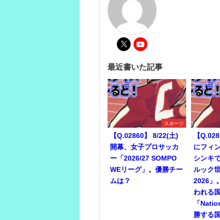
最近書いた記事
スポーツ
【Q.02860】 8/22(土)
【Q.028
開幕、女子プロサッカ
にフィ
ー「2026/27 SOMPO
シンキ
WEリーグ」。優勝チー
ルック
ムは？
2026
われる
「Nati
勝する