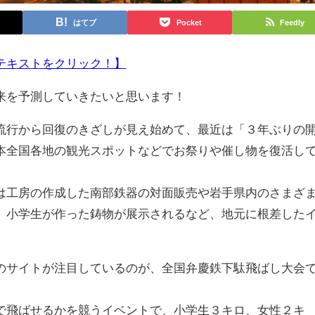
はてブ
Pocket
Feedly
テキストをクリック！】
来を予測していきたいと思います！
行から回復のきざしが見え始めて、最近は「３年ぶりの
本全国各地の観光スポットなどでお祭りや催し物を復活し
工房の作成した南部鉄器の対面販売や岩手県内のさまざ
、小学生が作った鋳物が展示されるなど、地元に根差した
サイトが注目しているのが、全国弁慶鉄下駄飛ばし大会
飛ばせるかを競うイベントで、小学生３キロ、女性２キ