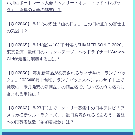
い川のボートレース大会「ヘンリー・オン・トッド・レガッ
タ」。今年の大会の結末は？
【Q.02866】 8/11(火祝)は「山の日」。 この日の正午の富士山
の気温は？
【Q.02865】 8/14(金)～16(日)開催のSUMMER SONIC 2026。
東京公演・最終日のマリンステージ、ヘッドライナーL'Arc-en-
Cielが最後に演奏する曲は？
【Q.02856】 毎月新商品が発売されるヤマザキの「ランチパッ
ク」。2026年8月中旬頃、ランチパックスペシャルサイト上で
発表の「来月発売の新商品」の商品名で、①～⑦のうち名前に
含まれる単語は？
【Q.02863】 8/23(日)までエントリー募集中の日本テレビ「ア
メリカ横断ウルトラクイズ」。後日発表されるであろう、番組
への応募者総数（参加者総数）は？