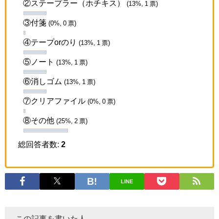
②ステープラー（ホチキス）
(13%, 1 票)
③付箋
(0%, 0 票)
④テープorのり
(13%, 1 票)
⑤ノート
(13%, 1 票)
⑥消しゴム
(13%, 1 票)
⑦クリアファイル
(0%, 0 票)
⑧その他
(25%, 2 票)
総回答者数:
2
LINE
この記事を書いた人