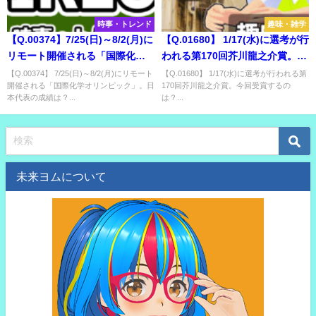
時事・トレンド
趣味・雑学
【Q.00374】7/25(日)～8/2(月)に
【Q.01680】 1/17(水)に選考が行
リモート開催される「国際化学
われる第170回芥川龍之介賞。今
オリンピック」。日本代表の成
回受賞するのは？
【Q.00374】 7/25(日)～8/2(月)にリモート
【Q.01680】 1/17(水)に選考が行われる第
開催される「国際化学オリンピック」。日
170回芥川龍之介賞。今回受賞するの
績は？
本代表の成績は？...
は？...
未来ヨムについて