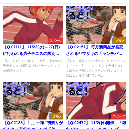
スポーツ
グルメ
【Q.01111】 11/23(水)～27(日)
【Q.02151】 毎月新商品が発売
に行われる男子テニスの国別対
されるヤマザキの「ランチパッ
抗戦「デビスカップ」の優勝国
ク」。１月中旬頃発表の「来月
【Q.01111】 11/23(水)～27(日)に行われる
【すぐに解答したい場合はこのテキストを
男子テニスの国別対抗戦「デビスカップ」
クリック！】 こんにちは！今日も楽し
は？
発売の新商品」の商品名で、①
の優勝国は？...
く未来を予測していきたいと思います！
～⑦のうち名前に含まれる単語
次はコレがくる!? ランチ...
は？
グルメ
スポーツ
【Q.02128】１月上旬に初競りが
【Q.02472】 11/2(日)開催、「雑