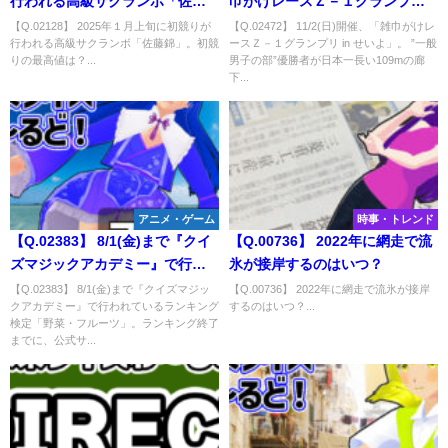
行われる高級サクランボ「佐藤
巾がけレースＺ－１グランプリ
錦」。初競りの最高値は？
in せいよ」。 ”一般男子の部”優
【Q.02128】 2025年１月上旬に初競りが
【Q.02472】 11/2(日)開催、「雑巾がけレ
行われる高級サクランボ「佐藤錦」。初競
ースＺ－１グランプリ in せいよ」。 ”一般
勝者が日本一長い109mの廊下を
りの最高値は？...
男子の部”優勝者が日本一長い109mの廊
雑巾がけするタイムは？
下...
アニメ・ゲーム
時事・トレンド
【Q.02383】 8/1(金)まで『クイ
【Q.00736】 2022年に網走で流
ズマジックアカデミー』で行わ
氷が接岸するのはいつ？
れているランキング検定「野
【Q.02383】 8/1(金)まで『クイズマジッ
【Q.00736】 2022年に網走で流氷が接岸
クアカデミー』で行われているランキング
するのはいつ？...
菜・フルーツ」。ランキング終
検定「野菜・フルーツ」。ランキング終了
了までに、公式サイトに掲載さ
までに、公式サ...
れる3000点以上獲得するプレイ
ヤーの人数は？