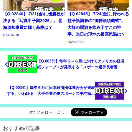
【Q.02846】 7/31(金)に優勝校が
【Q.02845】 7/24(金)に行われる
決まる「写真甲子園2026」。北
益子祇園祭の”御神酒頂戴式”。
海道知事賞に輝く高校は？
大杯の燗酒を飲み干すこの神
事、当日の現地の最高気温は？
2026.07.18
2026.07.15
【Q.00339】毎年５～６月にかけてアメリカの経済
紙フォーブスが発表する「スポーツ選手長者番
付」。2021年度ランキングにおける日本人選手の最
高順位は？
【Q.00341】毎年６月に日本経済団体連合会が発表
する、いわゆる「大手企業の夏のボーナス平均額」
は？
Xでフォローしよう
おすすめの記事