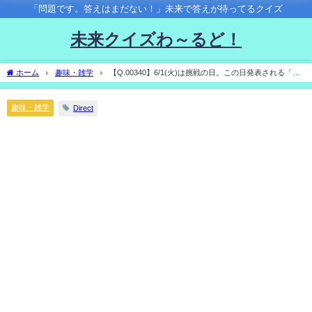
「問題です。答えはまだない！」未来で答えが待ってるクイズ
未来クイズわ～るど！
ホーム
趣味・雑学
【Q.00340】6/1(火)は挑戦の日。この日発表される「サ
ンスター文具プレゼンツ第26回文房具アイデアコンテスト」一般部門のグランプリに
選ばれるアイテムで使用される文房具は？
趣味・雑学
Direct