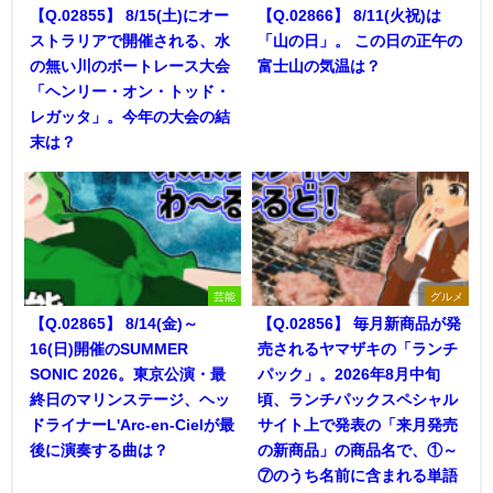
【Q.02855】 8/15(土)にオー
【Q.02866】 8/11(火祝)は
ストラリアで開催される、水
「山の日」。 この日の正午の
の無い川のボートレース大会
富士山の気温は？
「ヘンリー・オン・トッド・
レガッタ」。今年の大会の結
末は？
芸能
グルメ
【Q.02865】 8/14(金)～
【Q.02856】 毎月新商品が発
16(日)開催のSUMMER
売されるヤマザキの「ランチ
SONIC 2026。東京公演・最
パック」。2026年8月中旬
終日のマリンステージ、ヘッ
頃、ランチパックスペシャル
ドライナーL'Arc-en-Cielが最
サイト上で発表の「来月発売
後に演奏する曲は？
の新商品」の商品名で、①～
⑦のうち名前に含まれる単語