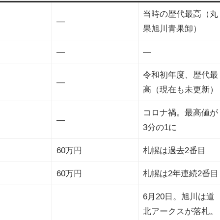
当時の歴代最高（丸
—
果旭川青果卸）
—
—
令和初年度、歴代最
—
高（現在も未更新）
コロナ禍。最高値が
—
3分の1に
60万円
札幌は過去2番目
60万円
札幌は2年連続2番目
6月20日。旭川は道
北アークスが落札。