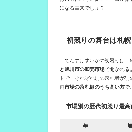
になる由来でしょ？
初競りの舞台は札幌
でんすけすいかの初競りは、毎
と
旭川市の卸売市場
で開かれる
トで、それぞれ別の落札者が別
両市場の落札額のうち高い方
で
市場別の歴代初競り最高
年