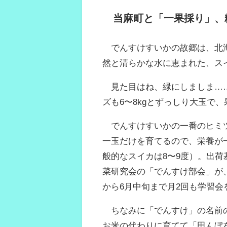
当麻町と「一果採り」、
でんすけすいかの故郷は、北海
然と清らかな水に恵まれた、ス
見た目はね、緑にしましま…
ズも6〜8kgとずっしり大玉で
でんすけすいかの一番のヒミ
一玉だけを育てるので、栄養が
般的なスイカは8〜9度）。出荷
菜研究会の「でんすけ部会」が
から6月中旬まで月2回も学習
ちなみに「でんすけ」の名前の
お米の代わりに育てて「田んぼ