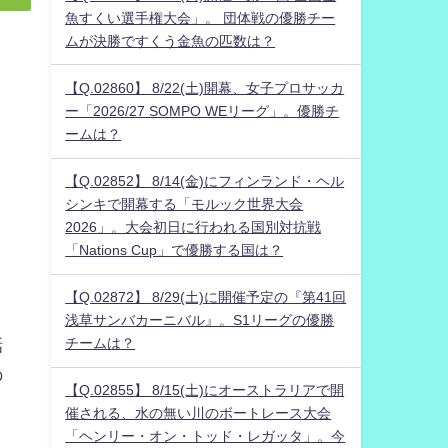
魚すくい選手権大会」。 団体戦の優勝チー
ムが決勝ですくう金魚の匹数は？
【Q.02860】 8/22(土)開幕、女子プロサッカ
ー「2026/27 SOMPO WEリーグ」。優勝チ
ームは？
【Q.02852】 8/14(金)にフィンランド・ヘル
シンキで開幕する「モルック世界大会
2026」。大会初日に行われる国別対抗戦
「Nations Cup」で優勝する国は？
【Q.02872】 8/29(土)に開催予定の『第41回
浅草サンバカーニバル』。S1リーグの優勝
話
チームは？
の
【Q.02855】 8/15(土)にオーストラリアで開
催される、水の無い川のボートレース大会
「ヘンリー・オン・トッド・レガッタ」。今