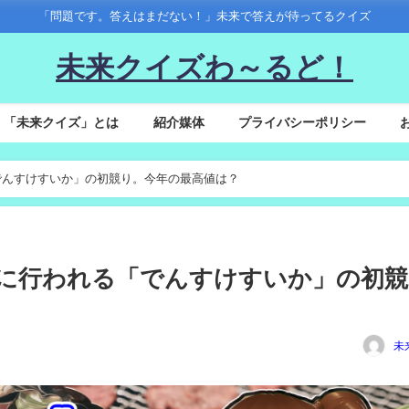
「問題です。答えはまだない！」未来で答えが待ってるクイズ
未来クイズわ～るど！
「未来クイズ」とは
紹介媒体
プライバシーポリシー
る「でんすけすいか」の初競り。今年の最高値は？
月中旬に行われる「でんすけすいか」の初競
未