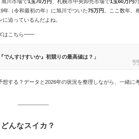
、旭川市場で
1玉70万円
、札幌市中央卸売市場で
1玉60万円
19年（令和最初の年）に旭川でついた
75万円
。ここ数年、
ンに迫っているんだよね。
ズはこちら━━
れる『でんすけすいか』初競りの最高値は？」
想する？データと2026年の状況を整理しながら、一緒に
てどんなスイカ？