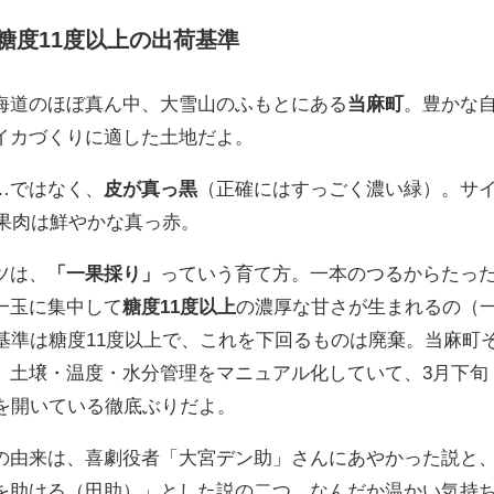
糖度11度以上の出荷基準
道のほぼ真ん中、大雪山のふもとにある
当麻町
。豊かな
イカづくりに適した土地だよ。
…ではなく、
皮が真っ黒
（正確にはすっごく濃い緑）。サ
、果肉は鮮やかな真っ赤。
ツは、
「一果採り」
っていう育て方。一本のつるからたっ
一玉に集中して
糖度11度以上
の濃厚な甘さが生まれるの（
基準は糖度11度以上で、これを下回るものは廃棄。当麻町
、土壌・温度・水分管理をマニュアル化していて、3月下旬
会を開いている徹底ぶりだよ。
由来は、喜劇役者「大宮デン助」さんにあやかった説と
を助ける（田助）」とした説の二つ。なんだか温かい気持