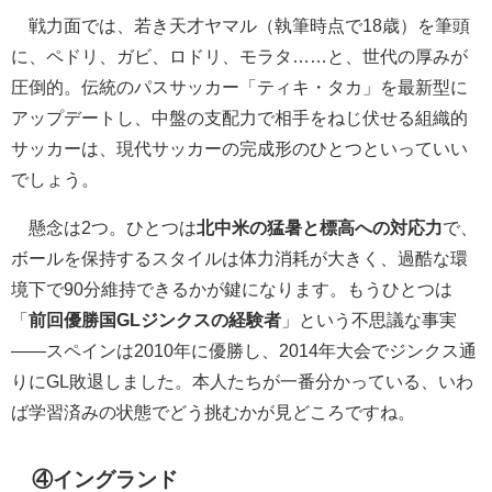
戦力面では、若き天才ヤマル（執筆時点で18歳）を筆頭
に、ペドリ、ガビ、ロドリ、モラタ……と、世代の厚みが
圧倒的。伝統のパスサッカー「ティキ・タカ」を最新型に
アップデートし、中盤の支配力で相手をねじ伏せる組織的
サッカーは、現代サッカーの完成形のひとつといっていい
でしょう。
懸念は2つ。ひとつは
北中米の猛暑と標高への対応力
で、
ボールを保持するスタイルは体力消耗が大きく、過酷な環
境下で90分維持できるかが鍵になります。もうひとつは
「
前回優勝国GLジンクスの経験者
」という不思議な事実
――スペインは2010年に優勝し、2014年大会でジンクス通
りにGL敗退しました。本人たちが一番分かっている、いわ
ば学習済みの状態でどう挑むかが見どころですね。
④イングランド