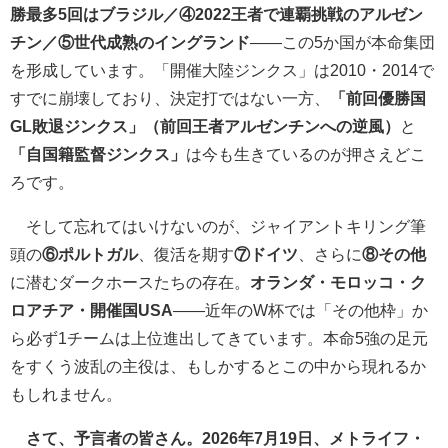
勝最多5回はブラジル／④2022王者で連覇挑戦のアルゼン
チン／⑤世代成熟のイングランド
――この5か国が本命集団
を形成しています。「開催大陸ジンクス」は2010・2014で
すでに崩壊しており、決定打ではない一方、
「前回優勝国
GL敗退ジンクス」（前回王者アルゼンチンへの逆風）
と
「自国籍監督ジンクス」
は今も生きているのが押さえどこ
ろです。
そして忘れてはいけないのが、ジャイアントキリング筆
頭の
⑥ポルトガル
、復活を期す
⑦ドイツ
、さらに
⑧その他
に潜むダークホースたちの存在。
オランダ・モロッコ・ク
ロアチア・開催国USA
――近年のW杯では「その他枠」か
ら必ず1チームは上位進出してきています。本命5強の足元
をすくう波乱の主役は、もしかするとこの中から現れるか
もしれません。
さて、予言者の皆さん。2026年7月19日、メトライフ・