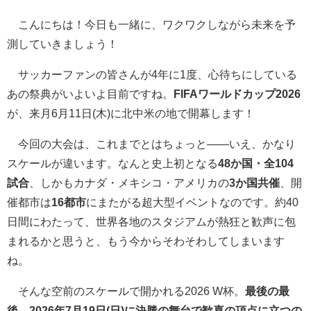
こんにちは！今日も一緒に、ワクワクしながら未来を予
測していきましょう！
サッカーファンの皆さんが4年に1度、心待ちにしている
あの祭典がいよいよ目前ですね。
FIFAワールドカップ2026
が、来月6月11日(木)に北中米の地で開幕します！
今回の大会は、これまでとはちょっと――いえ、かなり
スケールが違います。なんと史上初となる
48か国・全104
試合
、しかもカナダ・メキシコ・アメリカの
3か国共催
、開
催都市は
16都市
にまたがる超大型イベントなのです。約40
日間にわたって、世界各地のスタジアムが熱狂と歓声に包
まれるかと思うと、もう今からそわそわしてしまいます
ね。
そんな空前のスケールで開かれる2026 W杯。
最後の最
後、2026年7月19日(日)に決勝の舞台で歓喜の頂点に立つの