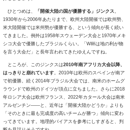
ひとつめは、
「開催大陸の国が優勝する」ジンクス
。
1930年から2006年あたりまで、欧州大陸開催では欧州勢、
米大陸開催では米州勢が優勝する、という傾向が長く続い
てきました。例外は1958年スウェーデン大会と1970年メキ
シコ大会で優勝したブラジルくらい。「W杯は地の利が物
を言う大会だ」と長年言われてきたゆえんですね。
ところが、このジンクスは
2010年南アフリカ大会以降、
はっきりと崩れています
。2010年は欧州のスペインが南ア
で初優勝。続く2014年ブラジル大会では、南米のホームグ
ラウンドで欧州のドイツが頂点に立ちました。さらに2018
年ロシア大会は欧州フランス、2022年カタール大会は南米
アルゼンチン――と、近年は「開催大陸かどうか」よりも
「そのときに最も完成度の高いチームが勝つ」傾向に変わ
ってきています。地理的バイアスを参考にしすぎると、判
断を見誤りそうですね。