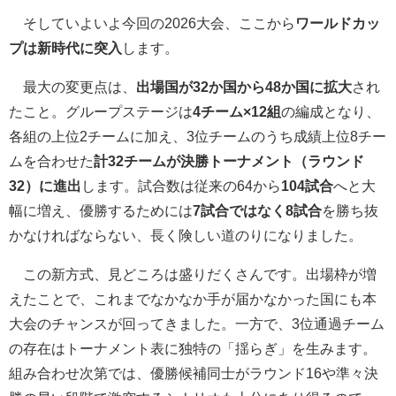
そしていよいよ今回の2026大会、ここから
ワールドカッ
プは新時代に突入
します。
最大の変更点は、
出場国が32か国から48か国に拡大
され
たこと。グループステージは
4チーム×12組
の編成となり、
各組の上位2チームに加え、3位チームのうち成績上位8チー
ムを合わせた
計32チームが決勝トーナメント（ラウンド
32）に進出
します。試合数は従来の64から
104試合
へと大
幅に増え、優勝するためには
7試合ではなく8試合
を勝ち抜
かなければならない、長く険しい道のりになりました。
この新方式、見どころは盛りだくさんです。出場枠が増
えたことで、これまでなかなか手が届かなかった国にも本
大会のチャンスが回ってきました。一方で、3位通過チーム
の存在はトーナメント表に独特の「揺らぎ」を生みます。
組み合わせ次第では、優勝候補同士がラウンド16や準々決