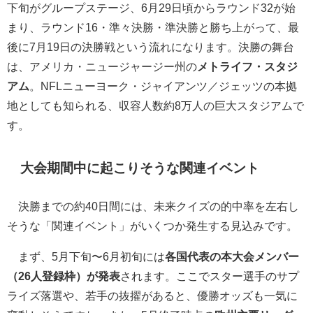
下旬がグループステージ、6月29日頃からラウンド32が始
まり、ラウンド16・準々決勝・準決勝と勝ち上がって、最
後に7月19日の決勝戦という流れになります。決勝の舞台
は、アメリカ・ニュージャージー州の
メトライフ・スタジ
アム
。NFLニューヨーク・ジャイアンツ／ジェッツの本拠
地としても知られる、収容人数約8万人の巨大スタジアムで
す。
大会期間中に起こりそうな関連イベント
決勝までの約40日間には、未来クイズの的中率を左右し
そうな「関連イベント」がいくつか発生する見込みです。
まず、5月下旬〜6月初旬には
各国代表の本大会メンバー
（26人登録枠）が発表
されます。ここでスター選手のサプ
ライズ落選や、若手の抜擢があると、優勝オッズも一気に