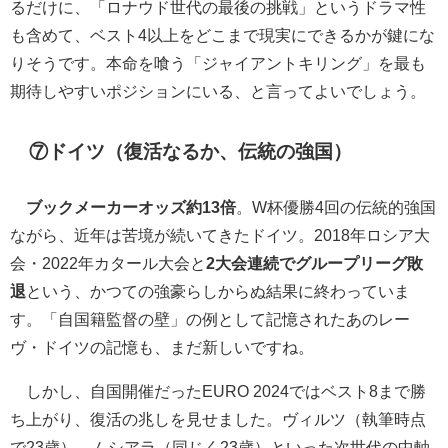
るだけに、「ロナウド世代の最後の挑戦」というドラマ性
も含めて、ベスト4以上をどこまで現実にできるかが鍵にな
りそうです。本命を喰う「ジャイアントキリング」を最も
期待しやすいポジションにいる、と言ってよいでしょう。
⑦ドイツ（復活なるか、伝統の強国）
ブックメーカーオッズ約13倍
。W杯優勝4回の伝統的強国
ながら、近年は苦境が続いてきたドイツ。2018年ロシア大
会・2022年カタール大会と
2大会連続でグループリーグ敗
退
という、かつての強豪らしからぬ結果に終わっていま
す。「自国籍監督の壁」の例として記憶されたあのレー
ヴ・ドイツの記憶も、まだ新しいですね。
しかし、自国開催だったEURO 2024ではベスト8まで勝
ち上がり、復活の兆しを見せました。ヴィルツ（執筆時点
で23歳）、ムシアラ（同じく23歳）といった次世代の中軸