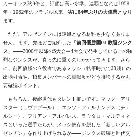
カーオッズ約9倍と、評価は高い水準。連覇となれば1958
年・1962年のブラジル以来、
実に64年ぶりの大偉業
となり
ます。
ただ、アルゼンチンには逆風となる材料も少なくありま
せん。まず、先ほどご紹介した
「前回優勝国GL敗退ジンク
ス」
――2000年以降の5大会中4大会で発生しているこの強
烈なジンクスが、真っ先に重くのしかかってきます。さら
に、前回優勝の立役者であるメッシ（執筆時点で38歳）の
出場可否や、招集メンバーへの貢献度がどう推移するかも
要確認ポイント。
もちろん、後継世代もタレント揃いです。マック・アリ
スター（リヴァプール）、エンソ・フェルナンデス（チェ
ルシー）、フリアン・アルバレス、ラウタロ・マルティネ
スといった選手たちが、メッシ依存を脱した「新しいアル
ゼンチン」を作り上げられるか――ジンクス破壊と世代交