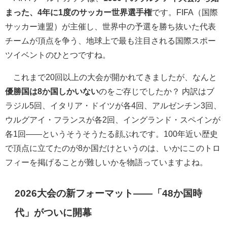
まった、4年に1度のサッカー世界選手権
です。FIFA（国際
サッカー連盟）が主催し、世界中の予選を勝ち抜いた代表
チームが頂点を争う、地球上で最も注目される国際スポー
ツイベントのひとつですね。
これまで20回以上の大会が開かれてきましたが、なんと
優勝国は8か国しかいない
のをご存じでしたか？ 内訳はブ
ラジル5回、イタリア・ドイツが各4回、アルゼンチン3回、
ウルグアイ・フランスが各2回、イングランド・スペインが
各1回――というそうそうたる顔ぶれです。100年近い歴史
で頂点に立てたのが8か国だけというのは、いかにこのトロ
フィーを掲げることが難しいかを物語っていますよね。
2026大会の新フォーマット――「48か国時
代」がついに開幕