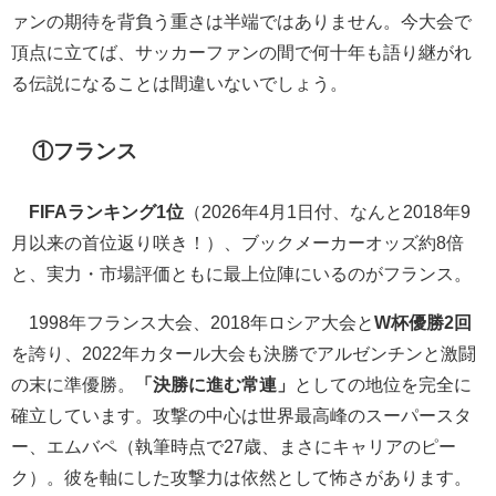
ァンの期待を背負う重さは半端ではありません。今大会で
頂点に立てば、サッカーファンの間で何十年も語り継がれ
る伝説になることは間違いないでしょう。
①フランス
FIFAランキング1位
（2026年4月1日付、なんと2018年9
月以来の首位返り咲き！）、ブックメーカーオッズ約8倍
と、実力・市場評価ともに最上位陣にいるのがフランス。
1998年フランス大会、2018年ロシア大会と
W杯優勝2回
を誇り、2022年カタール大会も決勝でアルゼンチンと激闘
の末に準優勝。
「決勝に進む常連」
としての地位を完全に
確立しています。攻撃の中心は世界最高峰のスーパースタ
ー、エムバペ（執筆時点で27歳、まさにキャリアのピー
ク）。彼を軸にした攻撃力は依然として怖さがあります。