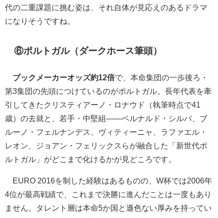
代の二重課題に挑む姿は、それ自体が見応えのあるドラマ
になりそうですね。
⑥ポルトガル（ダークホース筆頭）
ブックメーカーオッズ約12倍
で、本命集団の一歩後ろ・
第3集団の先頭につけているのがポルトガル。長年代表を牽
引してきたクリスティアーノ・ロナウド（執筆時点で41
歳）の去就と、若手・中堅組――ベルナルド・シルバ、ブ
ルーノ・フェルナンデス、ヴィティーニャ、ラファエル・
レオン、ジョアン・フェリックスらが融合した「新世代ポ
ルトガル」がどこまで化けるかが見どころです。
EURO 2016を制した経験はあるものの、W杯では2006年
4位が最高戦績で、これまで決勝に進んだことは一度もあり
ません。タレント層は本命5か国と遜色ない厚みを持ってい