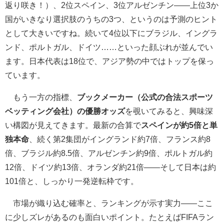
返り咲き！）、2位スペイン、3位アルゼンチン――上位3か
国がいきなり選択肢のうちの3つ、というのは予測のヒント
として大きいですね。続いて4位以下にブラジル、イングラ
ンド、ポルトガル、ドイツ……といった顔ぶれが並んでい
ます。日本代表は18位で、アジア勢の中ではトップを保っ
ています。
もう一方の指標、
ブックメーカー（公式の合法スポーツ
ベッティング会社）の優勝オッズ
を覗いてみると、興味深
い構図が見えてきます。最新の合算で
スペインが約5倍と単
独本命
、続く第2集団がイングランド約7倍、フランス約8
倍、ブラジル約8.5倍、アルゼンチン約9倍、ポルトガル約
12倍、ドイツ約13倍、オランダ約21倍――そして日本は約
101倍と、しっかり一発逆転枠です。
市場が織り込む確率と、ランキングが示す実力――ここ
に少しズレがあるのも面白いポイント。たとえばFIFAラン