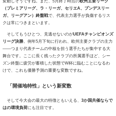
変動しそうですね。また、5月終了時点の
欧州主要リーグ
（プレミアリーグ、ラ・リーガ、セリエA、ブンデスリー
ガ、リーグアン）終盤戦
で、代表主力選手が負傷するリス
クは常につきまといます。
そしてもうひとつ、見逃せないのが
UEFAチャンピオンズ
リーグ決勝
。例年5月下旬に行われ、欧州主要クラブの主力
――つまり代表チームの中核を担う選手たちが集中する大
舞台です。ここに長く残ったクラブの所属選手ほど、シー
ズン終盤に疲労が蓄積した状態でW杯に臨むことになるわ
けで、これも優勝予測の重要な変数ですね。
「開催地特性」という新変数
そして今大会の最大の特徴ともいえる、
3か国共催ならで
はの環境負荷
にも注目です。