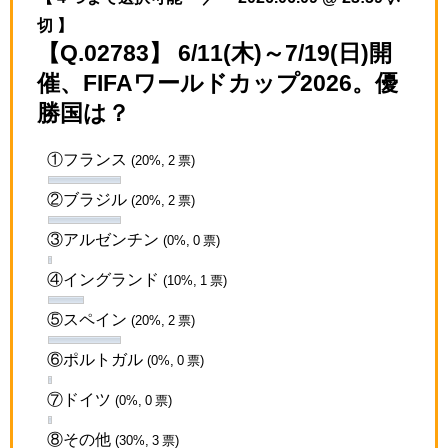
切 】
【Q.02783】 6/11(木)～7/19(日)開
催、FIFAワールドカップ2026。優
勝国は？
①フランス
(20%, 2 票)
②ブラジル
(20%, 2 票)
③アルゼンチン
(0%, 0 票)
④イングランド
(10%, 1 票)
⑤スペイン
(20%, 2 票)
⑥ポルトガル
(0%, 0 票)
⑦ドイツ
(0%, 0 票)
⑧その他
(30%, 3 票)