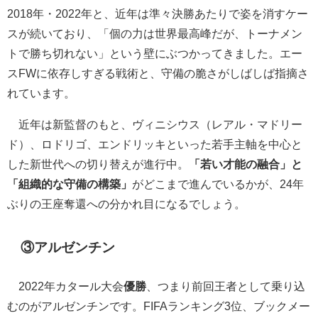
2018年・2022年と、近年は準々決勝あたりで姿を消すケー
スが続いており、「個の力は世界最高峰だが、トーナメン
トで勝ち切れない」という壁にぶつかってきました。エー
スFWに依存しすぎる戦術と、守備の脆さがしばしば指摘さ
れています。
近年は新監督のもと、ヴィニシウス（レアル・マドリー
ド）、ロドリゴ、エンドリッキといった若手主軸を中心と
した新世代への切り替えが進行中。
「若い才能の融合」と
「組織的な守備の構築」
がどこまで進んでいるかが、24年
ぶりの王座奪還への分かれ目になるでしょう。
③アルゼンチン
2022年カタール大会
優勝
、つまり前回王者として乗り込
むのがアルゼンチンです。FIFAランキング3位、ブックメー