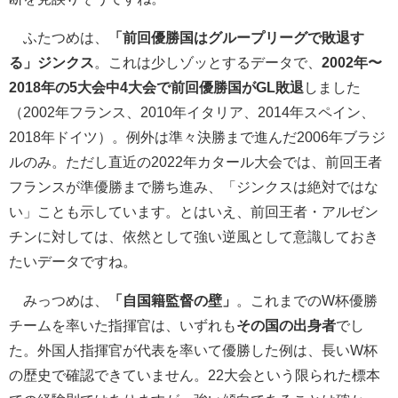
ふたつめは、
「前回優勝国はグループリーグで敗退す
る」ジンクス
。これは少しゾッとするデータで、
2002年〜
2018年の5大会中4大会で前回優勝国がGL敗退
しました
（2002年フランス、2010年イタリア、2014年スペイン、
2018年ドイツ）。例外は準々決勝まで進んだ2006年ブラジ
ルのみ。ただし直近の2022年カタール大会では、前回王者
フランスが準優勝まで勝ち進み、「ジンクスは絶対ではな
い」ことも示しています。とはいえ、前回王者・アルゼン
チンに対しては、依然として強い逆風として意識しておき
たいデータですね。
みっつめは、
「自国籍監督の壁」
。これまでのW杯優勝
チームを率いた指揮官は、いずれも
その国の出身者
でし
た。外国人指揮官が代表を率いて優勝した例は、長いW杯
の歴史で確認できていません。22大会という限られた標本