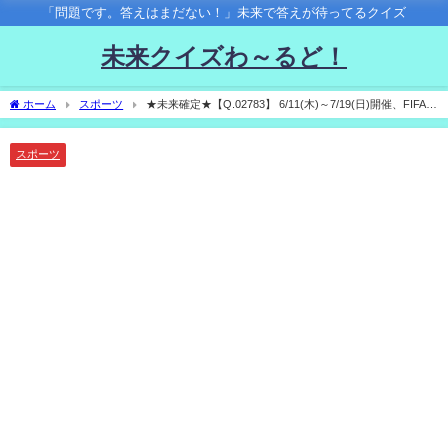
「問題です。答えはまだない！」未来で答えが待ってるクイズ
未来クイズわ～るど！
ホーム
スポーツ
★未来確定★【Q.02783】 6/11(木)～7/19(日)開催、FIFAワ
ールドカップ2026。優勝国は？
スポーツ