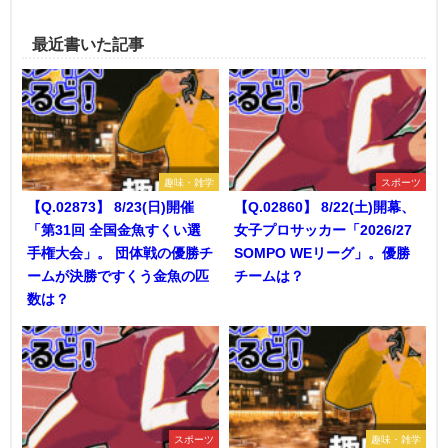
最近書いた記事
趣味・雑学
スポーツ
【Q.02873】 8/23(日)開催
【Q.02860】 8/22(土)開幕、
「第31回 全国金魚すくい選
女子プロサッカー「2026/27
手権大会」。 団体戦の優勝チ
SOMPO WEリーグ」。優勝
ームが決勝ですくう金魚の匹
チームは？
数は？
スポーツ
趣味・雑学