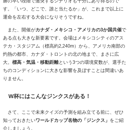
勝の早い段階で激突するシナリオも十分にあり得るので
す。「いつ、どこで、誰と当たるか」が、これまで以上に
運命を左右する大会になりそうですね。
また、開催が
カナダ・メキシコ・アメリカの3か国共催
で
ある点も大きな新要素です。会場はメキシコシティのアス
テカ・スタジアム（標高約2,240m）から、アメリカ南部の
灼熱の都市、カナダ・トロントの北の地まで、まさに広
大。
標高・気温・移動距離
という3つの環境変数が、選手た
ちのコンディションに大きな影響を及ぼすことは間違いあ
りません。
W杯にはこんなジンクスがある！
さて、ここで未来クイズの予測を組み立てる前に、ぜひ
知っておきたい
ワールドカップ名物の「ジンクス」
をご紹
介しましょう。