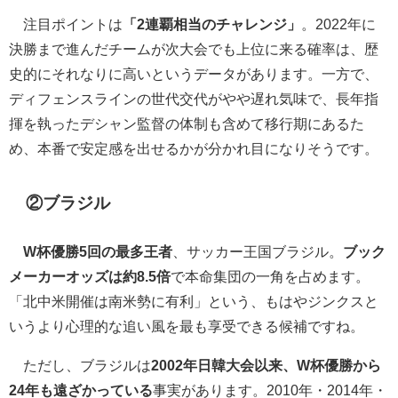
注目ポイントは
「2連覇相当のチャレンジ」
。2022年に
決勝まで進んだチームが次大会でも上位に来る確率は、歴
史的にそれなりに高いというデータがあります。一方で、
ディフェンスラインの世代交代がやや遅れ気味で、長年指
揮を執ったデシャン監督の体制も含めて移行期にあるた
め、本番で安定感を出せるかが分かれ目になりそうです。
②ブラジル
W杯優勝5回の最多王者
、サッカー王国ブラジル。
ブック
メーカーオッズは約8.5倍
で本命集団の一角を占めます。
「北中米開催は南米勢に有利」という、もはやジンクスと
いうより心理的な追い風を最も享受できる候補ですね。
ただし、ブラジルは
2002年日韓大会以来、W杯優勝から
24年も遠ざかっている
事実があります。2010年・2014年・