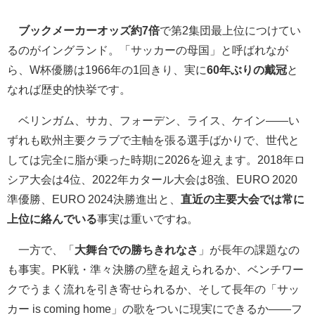
ブックメーカーオッズ約7倍
で第2集団最上位につけてい
るのがイングランド。「サッカーの母国」と呼ばれなが
ら、W杯優勝は1966年の1回きり、実に
60年ぶりの戴冠
と
なれば歴史的快挙です。
ベリンガム、サカ、フォーデン、ライス、ケイン――い
ずれも欧州主要クラブで主軸を張る選手ばかりで、世代と
しては完全に脂が乗った時期に2026を迎えます。2018年ロ
シア大会は4位、2022年カタール大会は8強、EURO 2020
準優勝、EURO 2024決勝進出と、
直近の主要大会では常に
上位に絡んでいる
事実は重いですね。
一方で、「
大舞台での勝ちきれなさ
」が長年の課題なの
も事実。PK戦・準々決勝の壁を超えられるか、ベンチワー
クでうまく流れを引き寄せられるか、そして長年の「サッ
カー is coming home」の歌をついに現実にできるか――フ