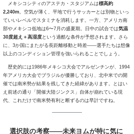
メキシコシティのアステカ・スタジアムは
標高約
2,240m
。空気が薄く、平地で行うサッカーとは別物といっ
ていいレベルでスタミナを消耗します。一方、アメリカ南
部やメキシコ低地は6〜7月の盛夏期。日中の試合では
気温
30度超え＋高湿度
という過酷な条件が予想されます。さら
に、3か国にまたがる長距離移動と時差――選手たちは想像
以上のコンディション管理を強いられることでしょう。
歴史的には1986年メキシコ大会でアルゼンチンが、1994
年アメリカ大会でブラジルが優勝しており、北中米での開
催では南米勢が結果を残してきた経緯があります。とはい
え前述の通り「開催大陸ジンクス」自体が崩れている現
代、これだけで南米勢有利と断ずるのは早計ですね。
選択肢の考察――未来ヨムが特に気に