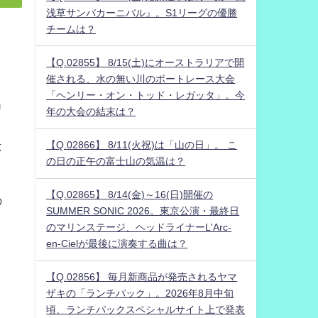
浅草サンバカーニバル』。S1リーグの優勝
チームは？
【Q.02855】 8/15(土)にオーストラリアで開
催される、水の無い川のボートレース大会
「ヘンリー・オン・トッド・レガッタ」。今
出
年の大会の結末は？
【Q.02866】 8/11(火祝)は「山の日」。 こ
は
の日の正午の富士山の気温は？
【Q.02865】 8/14(金)～16(日)開催の
の
SUMMER SONIC 2026。東京公演・最終日
のマリンステージ、ヘッドライナーL'Arc-
en-Cielが最後に演奏する曲は？
【Q.02856】 毎月新商品が発売されるヤマ
ザキの「ランチパック」。2026年8月中旬
頃、ランチパックスペシャルサイト上で発表