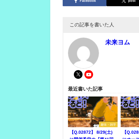
Facebook
post
この記事を書いた人
未来ヨム
最近書いた記事
趣味・雑学
【Q.02872】 8/29(土)
【Q.028