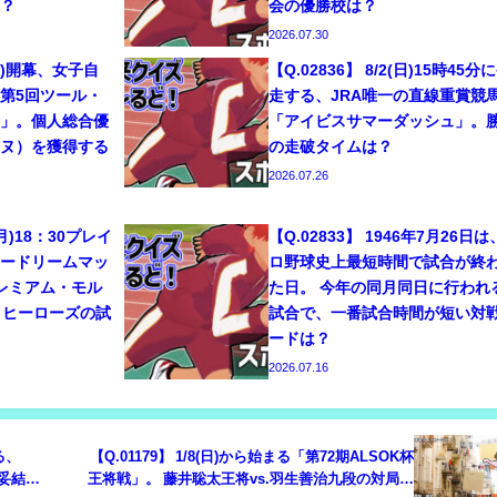
こ？
会の優勝校は？
2026.07.30
1(土)開幕、女子自
【Q.02836】 8/2(日)15時45分
第5回ツール・
走する、JRA唯一の直線重賞競
ム」。個人総合優
「アイビスサマーダッシュ」。
ーヌ）を獲得する
の走破タイムは？
2026.07.26
7(月)18：30プレイ
【Q.02833】 1946年7月26日
リードリームマッ
ロ野球史上最短時間で試合が終
プレミアム・モル
た日。 今年の同月同日に行われ
・ヒーローズの試
試合で、一番試合時間が短い対
ードは？
2026.07.16
る、
【Q.01179】 1/8(日)から始まる「第72期ALSOK杯
別妥結結
王将戦」。 藤井聡太王将vs.羽生善治九段の対局結