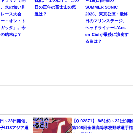
ストラリアで開
祝)は「山の日」。 この
～16(日)開催の
る、水の無い川
日の正午の富士山の気
SUMMER SONIC
トレース大会
温は？
2026。東京公演・最終
リー・オン・ト
日のマリンステージ、
レガッタ」。今
ヘッドライナーL'Arc-
会の結末は？
en-Cielが最後に演奏す
る曲は？
13日～23日開催、
【Q.02871】 8/5(水)～22(土)
子U18アジア選
第108回全国高等学校野球選手