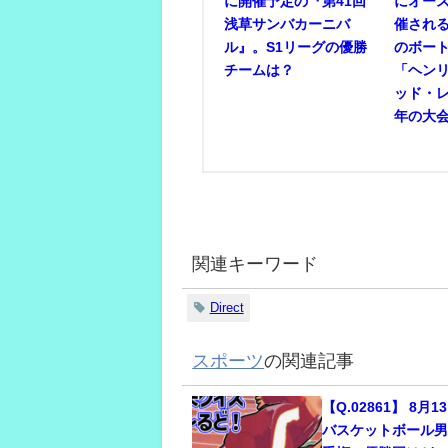
に開催予定の『第41回
にオー
浅草サンバカーニバ
催され
ル』。S1リーグの優勝
のボー
チームは？
「ヘン
ッド・
年の大
関連キーワード
Direct
スポーツ
の関連記事
【Q.02861】 8月
バスケットボール男