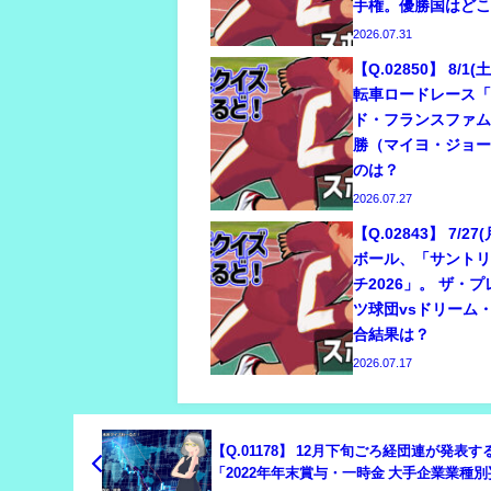
手権。優勝国はど
2026.07.31
【Q.02850】 8/
転車ロードレース「
ド・フランスファ
勝（マイヨ・ジョ
のは？
2026.07.27
【Q.02843】 7/2
ボール、「サント
チ2026」。 ザ・
ツ球団vsドリーム
合結果は？
2026.07.17
【Q.01178】 12月下旬ごろ経団連が発表す
「2022年年末賞与・一時金 大手企業業種