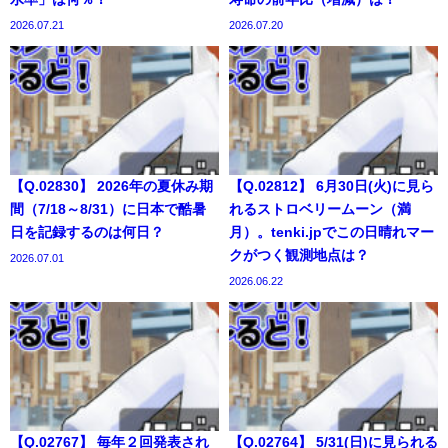
2026.07.21
2026.07.20
【Q.02830】 2026年の夏休み期
【Q.02812】 6月30日(火)に見ら
間（7/18～8/31）に日本で酷暑
れるストロベリームーン（満
日を記録するのは何日？
月）。tenki.jpでこの日晴れマー
クがつく観測地点は？
2026.07.01
2026.06.22
【Q.02767】 毎年２回発表され
【Q.02764】 5/31(日)に見られる