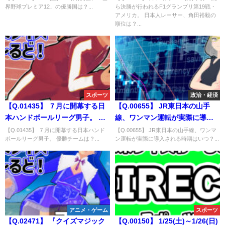
界野球プレミア12」の優勝国は？...
ら決勝が行われるF1グランプリ第19戦・
本人レーサー、角田裕毅の順位
アメリカ。 日本人レーサー、角田裕毅の
は？
順位は？...
スポーツ
政治・経済
【Q.01435】 ７月に開幕する日
【Q.00655】 JR東日本の山手
本ハンドボールリーグ男子。 優
線、ワンマン運転が実際に導入
勝チームは？
される時期はいつ？
【Q.01435】 ７月に開幕する日本ハンド
【Q.00655】 JR東日本の山手線、ワンマ
ボールリーグ男子。 優勝チームは？...
ン運転が実際に導入される時期はいつ？...
アニメ・ゲーム
スポーツ
【Q.02471】 『クイズマジック
【Q.00150】 1/25(土)～1/26(日)