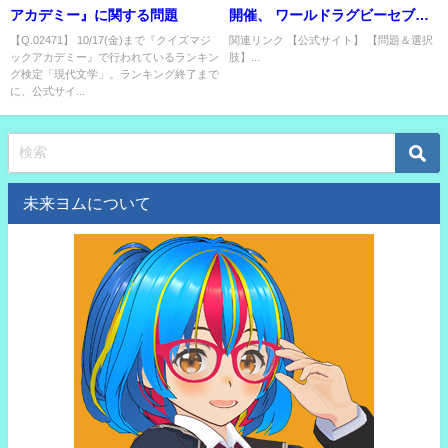
アカデミー』に関する問題
開催、 ワールドラグビーセブン
ズシリーズ。 男子第3戦ハミルト
【Q.02471】 10/17(金)まで『クイズマジ
関連リンク 【公式サイト】 【問題＆選択
ックアカデミー』で行われているランキン
肢】...
ンの優勝国は？
グ検定「現代文学」。ランキング終了まで
に、公式サイ...
未来ヨムについて