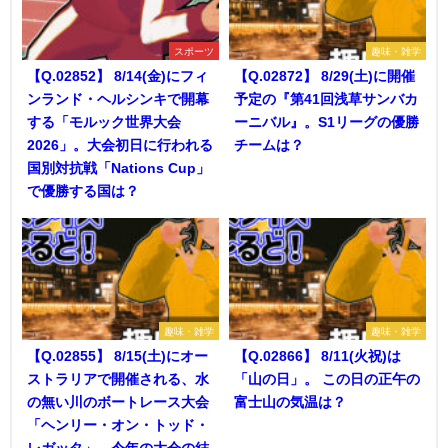
スポーツ
趣味・雑学
【Q.02852】 8/14(金)にフィ
【Q.02872】 8/29(土)に開催
ンランド・ヘルシンキで開幕
予定の『第41回浅草サンバカ
する「モルック世界大会
ーニバル』。S1リーグの優勝
2026」。大会初日に行われる
チームは？
国別対抗戦「Nations Cup」
で優勝する国は？
趣味・雑学
趣味・雑学
【Q.02855】 8/15(土)にオー
【Q.02866】 8/11(火祝)は
ストラリアで開催される、水
「山の日」。 この日の正午の
の無い川のボートレース大会
富士山の気温は？
「ヘンリー・オン・トッド・