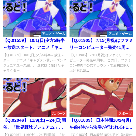
アニメ・ゲーム
アニメ・ゲーム
【Q.01559】 10/1(日)夕方5時半
【Q.01905】 7/15(月祝)はファミ
～放送スタート、アニメ「キャ
リーコンピューター発売41周
プテン翼シーズン２ ジュニアユ
年。 この日、ファミコン40周年
【Q.01559】 10/1(日)夕方5時半～放送ス
【Q.01905】 7/15(月祝)はファミリーコン
タート、アニメ「キャプテン翼シーズン２
ピューター発売41周年。 この日、ファミ
ース編」。 選択肢に挙げたキャ
公式アカウントで最初に取り上
ジュニアユース編」。 選択肢に挙げたキ
コン40周年公式アカウントで最初に取り
ラクターのうち、OP曲の映像で
げる話題は？
ャラクター...
上げる話題...
最初にシュートシーンが流れる
のは？
スポーツ
スポーツ
【Q.02046】 11/9(土)～24(日)開
【Q.01039】 日本時間10/24(月)
催、「世界野球プレミア12」の
午前4時から決勝が行われるF1グ
優勝国は？
ランプリ第19戦・アメリカ。 日
【Q.02046】 11/9(土)～24(日)開催、「世
【Q.01039】 日本時間10/24(月)午前4時か