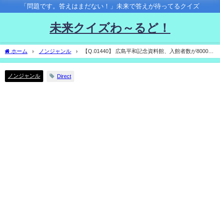
「問題です。答えはまだない！」未来で答えが待ってるクイズ
未来クイズわ～るど！
ホーム
ノンジャンル
【Q.01440】 広島平和記念資料館、入館者数が8000万
人に到達する時期はいつ？
ノンジャンル
Direct