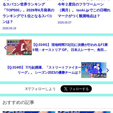
るスパコン世界ランキング
今年２度目のフラワームーン
「TOP500」。2026年6月発表の
（満月）。 tenki.jpでこの日晴れ
ランキングで１位となるスパコ
マークがつく観測地点は？
ンは？
2026.05.07
2026.05.18
【Q.01441】 現地時間7/2(日)に決勝が行われるF1第
９戦・オーストリア GP。 日本人レーサー、角田裕
毅の順位は？
【Q.01445】 7/7(金)開幕、「ストリートファイター
リーグ」。 シーズン2023の優勝チームは？
Xでフォローしよう
おすすめの記事