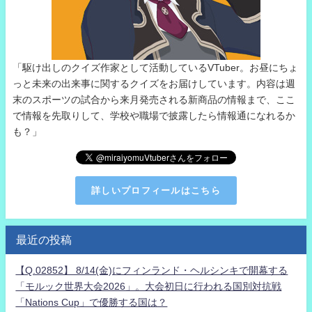
「駆け出しのクイズ作家として活動しているVTuber。お昼にちょ
っと未来の出来事に関するクイズをお届けしています。内容は週
末のスポーツの試合から来月発売される新商品の情報まで、ここ
で情報を先取りして、学校や職場で披露したら情報通になれるか
も？」
詳しいプロフィールはこちら
最近の投稿
【Q.02852】 8/14(金)にフィンランド・ヘルシンキで開幕する
「モルック世界大会2026」。大会初日に行われる国別対抗戦
「Nations Cup」で優勝する国は？