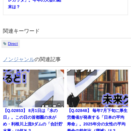
レガッタ」。今年の大会の結
末は？
関連キーワード
Direct
ノンジャンル
の関連記事
【Q.02853】 8月1日は「水の
【Q.02848】 毎年7月下旬に厚生
日」。この日の首都圏の水が
労働省が発表する「日本の平均
め・利根川上流9ダムの「合計貯
寿命」。2025年分の女性の平均
水率」は何％？
寿命の前年比（増減）は？