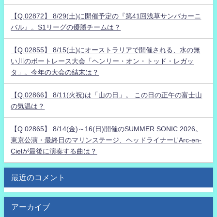
【Q.02872】 8/29(土)に開催予定の『第41回浅草サンバカーニ
バル』。S1リーグの優勝チームは？
【Q.02855】 8/15(土)にオーストラリアで開催される、水の無
い川のボートレース大会「ヘンリー・オン・トッド・レガッ
タ」。今年の大会の結末は？
【Q.02866】 8/11(火祝)は「山の日」。 この日の正午の富士山
の気温は？
【Q.02865】 8/14(金)～16(日)開催のSUMMER SONIC 2026。
東京公演・最終日のマリンステージ、ヘッドライナーL'Arc-en-
Cielが最後に演奏する曲は？
最近のコメント
アーカイブ