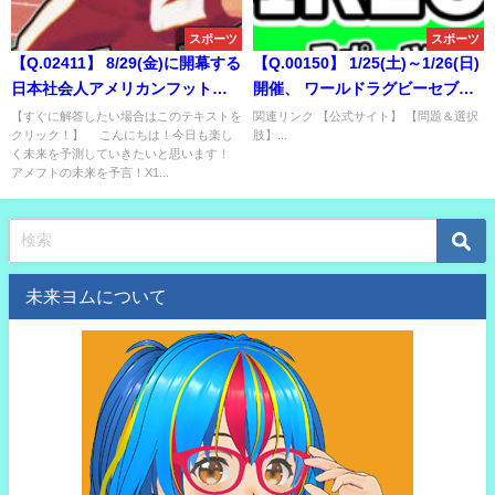
スポーツ
スポーツ
【Q.02411】 8/29(金)に開幕する
【Q.00150】 1/25(土)～1/26(日)
日本社会人アメリカンフットボ
開催、 ワールドラグビーセブン
ール・X1 Super秋季リーグの優
ズシリーズ。 男子第3戦ハミルト
【すぐに解答したい場合はこのテキストを
関連リンク 【公式サイト】 【問題＆選択
クリック！】 こんにちは！今日も楽し
肢】...
勝チームは？
ンの優勝国は？
く未来を予測していきたいと思います！
アメフトの未来を予言！X1...
未来ヨムについて