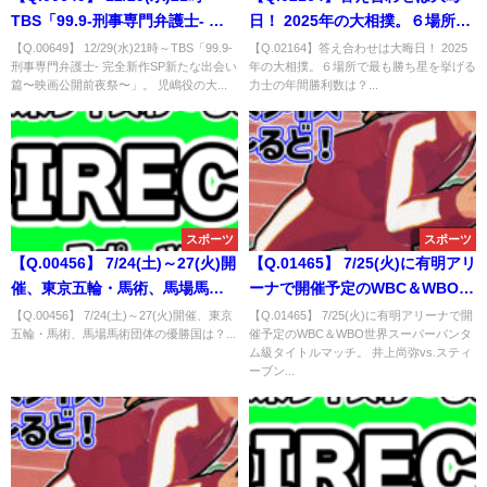
TBS「99.9-刑事専門弁護士- 完
日！ 2025年の大相撲。６場所で
全新作SP新たな出会い篇〜映画
最も勝ち星を挙げる力士の年間
【Q.00649】 12/29(水)21時～TBS「99.9-
【Q.02164】答え合わせは大晦日！ 2025
刑事専門弁護士- 完全新作SP新たな出会い
年の大相撲。６場所で最も勝ち星を挙げる
公開前夜祭〜」。 大島浩二役の
勝利数は？
篇〜映画公開前夜祭〜」。 児嶋役の大...
力士の年間勝利数は？...
児嶋が自ら「おおしま」と名乗
る回数は？
スポーツ
スポーツ
【Q.00456】 7/24(土)～27(火)開
【Q.01465】 7/25(火)に有明アリ
催、東京五輪・馬術、馬場馬術
ーナで開催予定のWBC＆WBO世
団体の優勝国は？
界スーパーバンタム級タイトル
【Q.00456】 7/24(土)～27(火)開催、東京
【Q.01465】 7/25(火)に有明アリーナで開
五輪・馬術、馬場馬術団体の優勝国は？...
催予定のWBC＆WBO世界スーパーバンタ
マッチ。 井上尚弥vs.スティーブ
ム級タイトルマッチ。 井上尚弥vs.スティ
ン・フルトンの試合結果は？
ーブン...