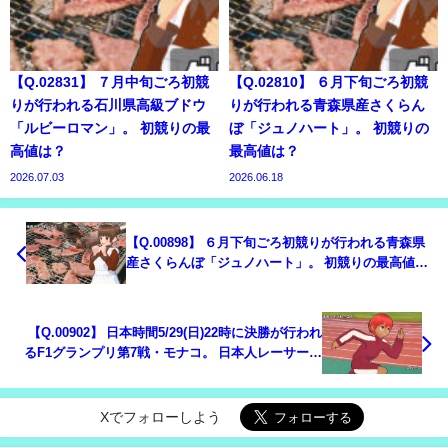
【Q.02831】 ７月中旬ごろ初競
【Q.02810】 ６月下旬ごろ初競
りが行われる石川県高級ブドウ
りが行われる青森県産さくらん
「ルビーロマン」。 初競りの最
ぼ「ジュノハート」。 初競りの
高値は？
最高値は？
2026.07.03
2026.06.18
【Q.00898】 ６月下旬ごろ初競りが行われる青森県
産さくらんぼ「ジュノハート」。 初競りの最高値
は？
【Q.00902】 日本時間5/29(日)22時に決勝が行われ
るF1グランプリ第7戦・モナコ。 日本人レーサー、
角田裕毅の順位は？
Xでフォローしよう