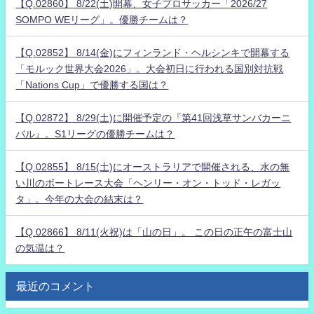
【Q.02860】 8/22(土)開幕、女子プロサッカー「2026/27
SOMPO WEリーグ」。優勝チームは？
【Q.02852】 8/14(金)にフィンランド・ヘルシンキで開幕する
「モルック世界大会2026」。大会初日に行われる国別対抗戦
「Nations Cup」で優勝する国は？
【Q.02872】 8/29(土)に開催予定の『第41回浅草サンバカーニ
バル』。S1リーグの優勝チームは？
【Q.02855】 8/15(土)にオーストラリアで開催される、水の無
い川のボートレース大会「ヘンリー・オン・トッド・レガッ
タ」。今年の大会の結末は？
【Q.02866】 8/11(火祝)は「山の日」。 この日の正午の富士山
の気温は？
最近のコメント