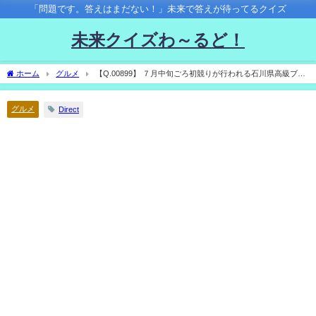
「問題です。答えはまだない！」未来で答えが待ってるクイズ
未来クイズわ～るど！
ホーム
グルメ
【Q.00899】 ７月中旬ごろ初競りが行われる石川県高級ブド
ウ「ルビーロマン」。 初競りの最高値は？
グルメ
Direct