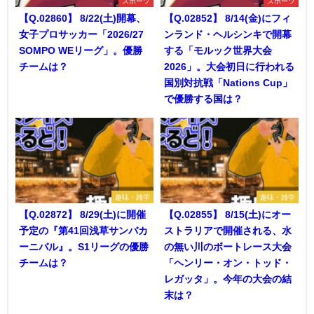
スポーツ
スポーツ
【Q.02860】 8/22(土)開幕、
【Q.02852】 8/14(金)にフィ
女子プロサッカー「2026/27
ンランド・ヘルシンキで開幕
SOMPO WEリーグ」。優勝
する「モルック世界大会
チームは？
2026」。大会初日に行われる
国別対抗戦「Nations Cup」
で優勝する国は？
趣味・雑学
趣味・雑学
【Q.02872】 8/29(土)に開催
【Q.02855】 8/15(土)にオー
予定の『第41回浅草サンバカ
ストラリアで開催される、水
ーニバル』。S1リーグの優勝
の無い川のボートレース大会
チームは？
「ヘンリー・オン・トッド・
レガッタ」。今年の大会の結
末は？