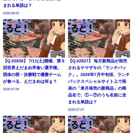
まれる単語は？
2026.08.03
【Q.02838】 7/11(土)開催、第９
【Q.02827】 毎月新商品が発売
回世界えだまめ早食い選手権。
されるヤマザキの「ランチパッ
団体の部・決勝戦で優勝チーム
ク」。2026年7月中旬頃、ランチ
が食べる、えだまめは何ｇ？
パックスペシャルサイト上で発
表の「来月発売の新商品」の商
2026.07.08
品名で、①～⑦のうち名前に含
まれる単語は？
2026.07.07