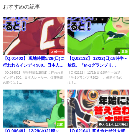
おすすめの記事
スポーツ
芸能
【Q.01402】 現地時間5/28(日)に
【Q.02132】 12/22(日)18時半～
行われるインディ500。日本人レ
放送、「M-1グランプリ
ーサー、佐藤琢磨の順位は？
2024」。優勝するのは？
【Q.01402】 現地時間5/28(日)に行われる
【Q.02132】 12/22(日)18時半～放送、
インディ500。日本人レーサー、佐藤琢磨
「M-1グランプリ2024」。優勝するの
の順位は？...
は？...
芸能
答え合わせは大晦日
【Q.00649】 12/29(水)21時～
【Q.02164】答え合わせは大晦