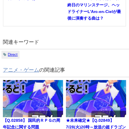
終日のマリンステージ、ヘッ
ドライナーL'Arc-en-Cielが最
後に演奏する曲は？
関連キーワード
Direct
アニメ・ゲーム
の関連記事
【Q.02858】 国民的ＲＰＧの周
★未来確定★【Q.02849】
年記念に関する問題
7/28(火)20時～放送の超ドラゴン