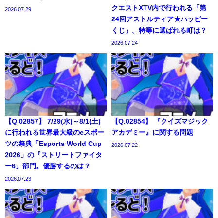
クエストXTV内で行われる「第
2026.07.29
24回アストルティア★ハッピー
くじ」。特等に選ばれる町は？
2026.07.24
【Q.02857】 7/29(水)～8/1(土)
【Q.02854】 『クイズマジック
に行われる世界最大級のeスポー
アカデミー』に関する問題
ツの祭典「Esports World Cup
2026.07.22
2026」の『ストリートファイタ
ー6』部門。優勝するのは？
2026.07.23