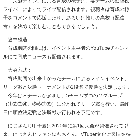
「栄冠ナイン」による育成の様子は、各チームの監督役
ライバーによってライブ配信されます。視聴者は育成の様
子をコメントで応援したり、あるいは推しの高校（配信
者）を決めて楽しむこともできるでしょう。
途中経過：
育成機関の間には、イベント主宰者のYouTubeチャンネ
ルにて育成ニュースも配信されます。
大会方式：
育成期間で出来上がったチームによるメインイベント。
リーグ戦と決勝トーナメントの2段階で優勝を決定します。
今年は８チームが参加し、5チームずつの２グループ
（①②③④、⑤⑥⑦⑧）に分かれてリーグ戦を行い、最終
日に順位決定戦と決勝戦が行われる予定です。
にじさんじ甲子園は2020年に第1回大会が開催されて以
来、にじさんじファンはもちろん、VTuber文化に興味を持