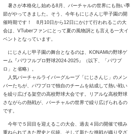
暑さが本格化し始める8月、バーチャルの世界にも熱い季
節がやってきました。そう、今年もにじさんじ甲子園の開
催時期です！ 8月10日から12日にかけて行われるこの大
会は、VTuberファンにとって夏の風物詗とも言える一大イ
ベントとなっています。
にじさんじ甲子園の舞台となるのは、KONAMIの野球ゲ
ーム『パワフルプロ野球2024-2025』（以下、「パワプ
ロ」と省略）。
人気バーチャルライバーグループ「にじさんじ」のメン
バーたちが、パワプロで独自のチームを結成して熱い戦い
を繰り広げる架空の高校野球大会です。リアルな高校野球
さながらの熱戦が、バーチャルの世界で繰り広げられるの
です。
今年で５回目を迎えるこの大会、過去４回の開催で積み
重ねられてきた歴史と伝統、そして新たな挑戦が織り交ざ