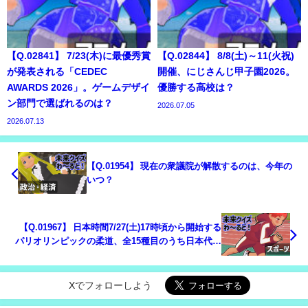
【Q.02841】 7/23(木)に最優秀賞
【Q.02844】 8/8(土)～11(火祝)
が発表される「CEDEC
開催、にじさんじ甲子園2026。
AWARDS 2026」。ゲームデザイ
優勝する高校は？
ン部門で選ばれるのは？
2026.07.05
2026.07.13
【Q.01954】 現在の衆議院が解散するのは、今年の
いつ？
【Q.01967】 日本時間7/27(土)17時頃から開始する
パリオリンピックの柔道、全15種目のうち日本代表
の金メダル獲得数は？
Xでフォローしよう