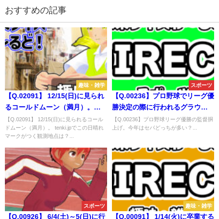
おすすめの記事
趣味・雑学
スポーツ
【Q.02091】 12/15(日)に見られ
【Q.00236】プロ野球でリーグ優
るコールドムーン（満月）。
勝決定の際に行われるグラウン
tenki.jpでこの日晴れマークがつ
ドでの監督胴上げ。今年（2020
【Q.02091】 12/15(日)に見られるコール
【Q.00236】プロ野球リーグ優勝の監督胴
ドムーン（満月）。 tenki.jpでこの日晴れ
上げ。今年はセパどっちが多い？...
く観測地点は？
年）、セ・リーグとパ・リーグ
マークがつく観測地点は？...
で回数が多いのは？
スポーツ
趣味・雑学
【Q.00926】 6/4(土)～5(日)に行
【Q.00091】 1/14(火)に卒業する