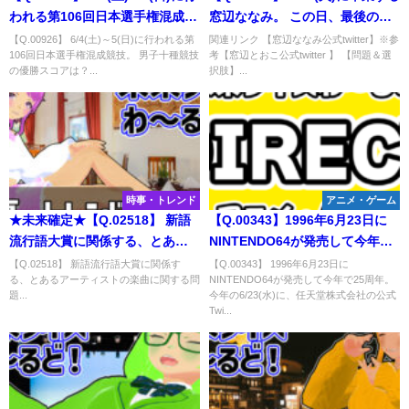
われる第106回日本選手権混成競
窓辺ななみ。 この日、最後のツ
技。 男子十種競技の優勝スコア
イートに含まれる単語は？
【Q.00926】 6/4(土)～5(日)に行われる第
関連リンク 【窓辺ななみ公式twitter】※参
106回日本選手権混成競技。 男子十種競技
考【窓辺とおこ公式twitter 】 【問題＆選
は？
の優勝スコアは？...
択肢】...
時事・トレンド
アニメ・ゲーム
★未来確定★【Q.02518】 新語
【Q.00343】1996年6月23日に
流行語大賞に関係する、とある
NINTENDO64が発売して今年で
アーティストの楽曲に関する問
25周年。今年の6/23(水)に、任天
【Q.02518】 新語流行語大賞に関係す
【Q.00343】 1996年6月23日に
る、とあるアーティストの楽曲に関する問
NINTENDO64が発売して今年で25周年。
題
堂株式会社の公式Twitterアカウ
題...
今年の6/23(水)に、任天堂株式会社の公式
ントで最初にtweetされる任天堂
Twi...
発売タイトルは？