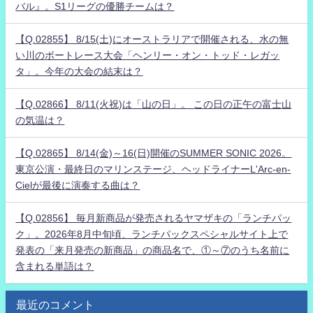
バル』。S1リーグの優勝チームは？
【Q.02855】 8/15(土)にオーストラリアで開催される、水の無
い川のボートレース大会「ヘンリー・オン・トッド・レガッ
タ」。今年の大会の結末は？
【Q.02866】 8/11(火祝)は「山の日」。 この日の正午の富士山
の気温は？
【Q.02865】 8/14(金)～16(日)開催のSUMMER SONIC 2026。
東京公演・最終日のマリンステージ、ヘッドライナーL'Arc-en-
Cielが最後に演奏する曲は？
【Q.02856】 毎月新商品が発売されるヤマザキの「ランチパッ
ク」。2026年8月中旬頃、ランチパックスペシャルサイト上で
発表の「来月発売の新商品」の商品名で、①～⑦のうち名前に
含まれる単語は？
最近のコメント