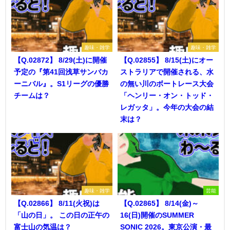
趣味・雑学
趣味・雑学
【Q.02872】 8/29(土)に開催
【Q.02855】 8/15(土)にオー
予定の『第41回浅草サンバカ
ストラリアで開催される、水
ーニバル』。S1リーグの優勝
の無い川のボートレース大会
チームは？
「ヘンリー・オン・トッド・
レガッタ」。今年の大会の結
末は？
趣味・雑学
芸能
【Q.02866】 8/11(火祝)は
【Q.02865】 8/14(金)～
「山の日」。 この日の正午の
16(日)開催のSUMMER
富士山の気温は？
SONIC 2026。東京公演・最