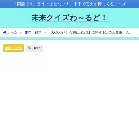
「問題です。答えはまだない！」未来で答えが待ってるクイズ
未来クイズわ～るど！
ホーム
趣味・雑学
【Q.00827】 4/16(土)17(日)に開催予定の天童市「人間
将棋」。 １日目に行われる 加藤桃子清麗－竹部さゆり女流四段の対局結果は？
趣味・雑学
Direct