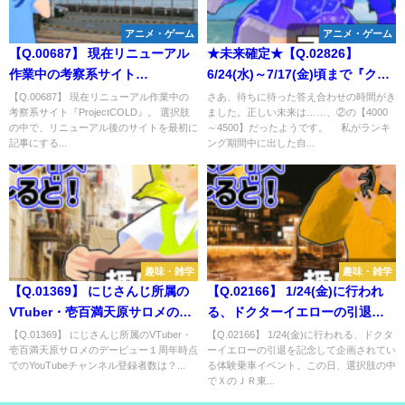
アニメ・ゲーム
アニメ・ゲーム
【Q.00687】 現在リニューアル
★未来確定★【Q.02826】
作業中の考察系サイト
6/24(水)～7/17(金)頃まで『クイ
『Project:;COLD』。 選択肢の
ズマジックアカデミー緋のアル
【Q.00687】 現在リニューアル作業中の
さあ、待ちに待った答え合わせの時間がき
考察系サイト『ProjectCOLD』。 選択肢
ました。正しい未来は……、②の【4000
中で、リニューアル後のサイト
カディア』で行われるランキン
の中で、リニューアル後のサイトを最初に
～4500】だったようです。 私がランキ
を最初に記事にするネットニュ
グ検定「ボカロ・音声合成」。
記事にする...
ング期間中に出した自...
ースサイトは？
ランキング期間中に挑戦する
Virtual限定クイズ作家・未来ヨ
ムの最高得点は？
趣味・雑学
趣味・雑学
【Q.01369】 にじさんじ所属の
【Q.02166】 1/24(金)に行われ
VTuber・壱百満天原サロメのデ
る、ドクターイエローの引退を
ービュー１周年時点での
記念して企画されている体験乗
【Q.01369】 にじさんじ所属のVTuber・
【Q.02166】 1/24(金)に行われる、ドクタ
壱百満天原サロメのデービュー１周年時点
ーイエローの引退を記念して企画されてい
YouTubeチャンネル登録者数
車イベント。この日、選択肢の
でのYouTubeチャンネル登録者数は？...
る体験乗車イベント。この日、選択肢の中
は？
中でＸのＪＲ東海News【公式】
でＸのＪＲ東...
アカウントで最初にポストされ