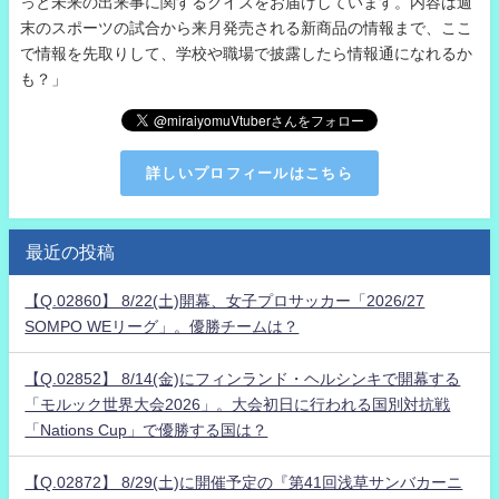
っと未来の出来事に関するクイズをお届けしています。内容は週
末のスポーツの試合から来月発売される新商品の情報まで、ここ
で情報を先取りして、学校や職場で披露したら情報通になれるか
も？」
詳しいプロフィールはこちら
最近の投稿
【Q.02860】 8/22(土)開幕、女子プロサッカー「2026/27
SOMPO WEリーグ」。優勝チームは？
【Q.02852】 8/14(金)にフィンランド・ヘルシンキで開幕する
「モルック世界大会2026」。大会初日に行われる国別対抗戦
「Nations Cup」で優勝する国は？
【Q.02872】 8/29(土)に開催予定の『第41回浅草サンバカーニ