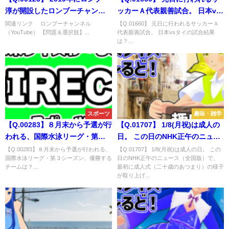
淳が開設したロンブーチャンネ
ッカーＡ代表親善試合。 日本vs
ル。 2020年にロンブー亮が登場
タイの試合結果は？
関連リンク ロンブーチャンネル
【Q.01660】 元日に行われるサッカーＡ
（YouTube） 【問題＆選択肢】...
代表親善試合。 日本vsタイの試合結果
するのはいつ？
は？...
スポーツ
趣味・雑学
【Q.00283】８月末から予選が行
【Q.01707】 1/8(月祝)は成人の
われる、国際水泳リーグ・第３
日。 この日のNHK正午のニュー
シーズン。優勝するチームは？
ス（全国版）で、 最初に成人式
【Q.00283】８月末から予選が行われる、
【Q.01707】 1/8(月祝)は成人の日。 この
国際水泳リーグ・第３シーズン。優勝する
日のNHK正午のニュース（全国版）で、
（二十歳のあつまり）の様子が
チームは？...
最初に成人式（二十歳のあつまり）の様子
取り上げられる都道府県は？
が取り上げ...