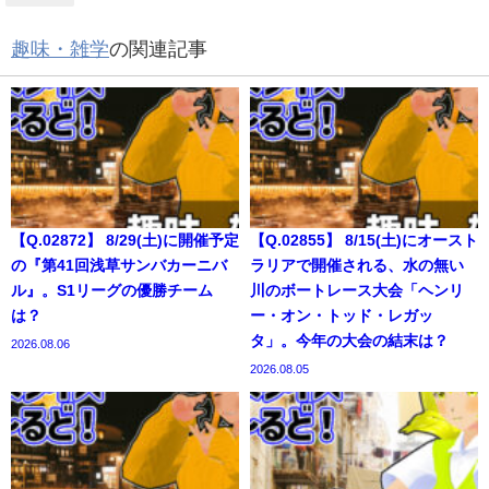
趣味・雑学
の関連記事
【Q.02872】 8/29(土)に開催予定
【Q.02855】 8/15(土)にオースト
の『第41回浅草サンバカーニバ
ラリアで開催される、水の無い
ル』。S1リーグの優勝チーム
川のボートレース大会「ヘンリ
は？
ー・オン・トッド・レガッ
タ」。今年の大会の結末は？
2026.08.06
2026.08.05