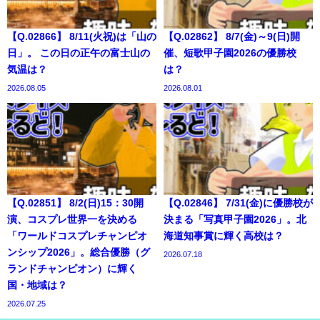
【Q.02866】 8/11(火祝)は「山の
【Q.02862】 8/7(金)～9(日)開
日」。 この日の正午の富士山の
催、短歌甲子園2026の優勝校
気温は？
は？
2026.08.05
2026.08.01
【Q.02851】 8/2(日)15：30開
【Q.02846】 7/31(金)に優勝校が
演、コスプレ世界一を決める
決まる「写真甲子園2026」。北
「ワールドコスプレチャンピオ
海道知事賞に輝く高校は？
ンシップ2026」。総合優勝（グ
2026.07.18
ランドチャンピオン）に輝く
国・地域は？
2026.07.25