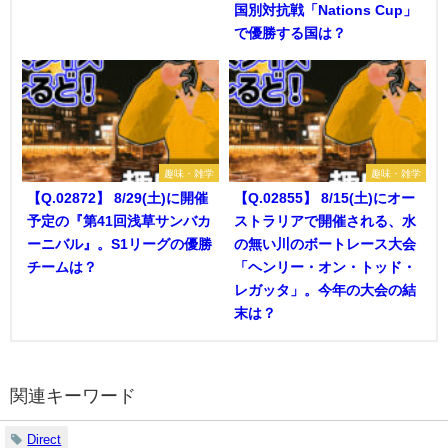
国別対抗戦「Nations Cup」
で優勝する国は？
趣味・雑学
趣味・雑学
【Q.02872】 8/29(土)に開催
【Q.02855】 8/15(土)にオー
予定の『第41回浅草サンバカ
ストラリアで開催される、水
ーニバル』。S1リーグの優勝
の無い川のボートレース大会
チームは？
「ヘンリー・オン・トッド・
レガッタ」。今年の大会の結
末は？
関連キーワード
Direct