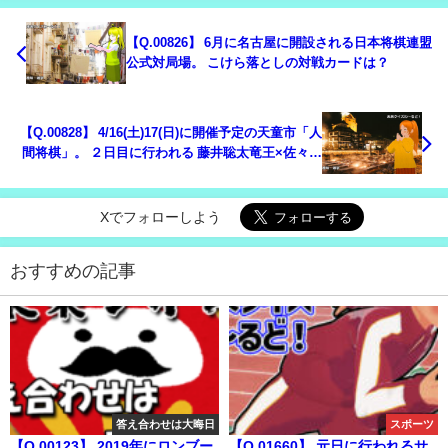
【Q.00826】 6月に名古屋に開設される日本将棋連盟
公式対局場。 こけら落としの対戦カードは？
【Q.00828】 4/16(土)17(日)に開催予定の天童市「人
間将棋」。 ２日目に行われる 藤井聡太竜王×佐々木
大地六段の対局結果は？
Xでフォローしよう
おすすめの記事
答え合わせは大晦日
スポーツ
【Q.00123】 2019年にロンブー
【Q.01660】 元日に行われるサ