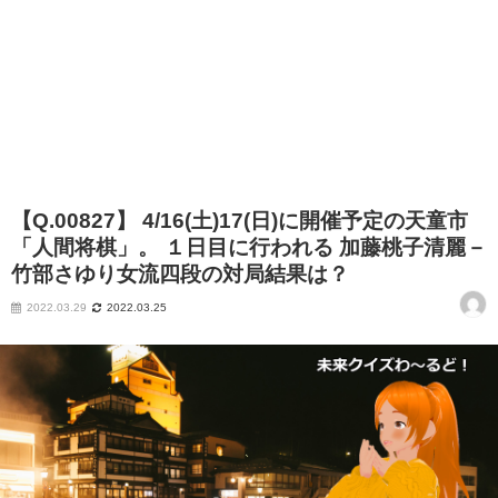
【Q.00827】 4/16(土)17(日)に開催予定の天童市
「人間将棋」。 １日目に行われる 加藤桃子清麗－
竹部さゆり女流四段の対局結果は？
2022.03.29
2022.03.25