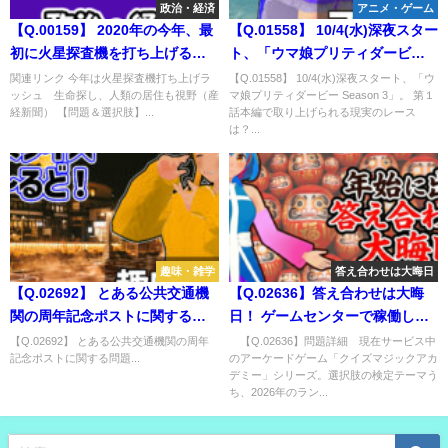
政治・経済
アニメ・ゲーム
【Q.00159】 2020年の今年、最
【Q.01558】 10/4(水)深夜スター
初に火星探査機を打ち上げる国
ト、「ウマ娘プリティダービー
は？
Season 3」。 第１話本編で取り
関連リンク 今年は火星探査機打ち上げラ
【Q.01558】 10/4(水)深夜スタート、「ウ
ッシュ 生命探し、人類の居住も視野（産
マ娘プリティダービー Season 3」。 第１
上げられる現実のレースは？
経新聞） 【問題＆選択肢】...
話本編で取り上げられる現実のレース
は？...
趣味・雑学
答え合わせは大晦日
【Q.02692】 とある公共交通機
【Q.02636】答え合わせは大晦
関の周年記念ポストに関する問
日！ ゲームセンターで稼働して
題
いる超人気クイズゲームに関す
【Q.02692】 とある公共交通機関の周年
【Q.02636】問題詳細 現在サービス中
記念ポストに関する問題...
のアーケードゲーム「クイズマジックアカ
る問題
デミー」シリーズ。選択肢の検定テーマう
ち、2026年のラン...