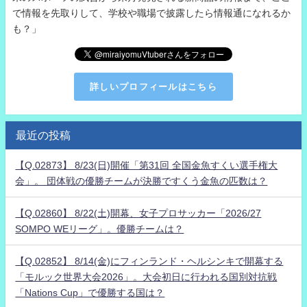
で情報を先取りして、学校や職場で披露したら情報通になれるか
も？」
詳しいプロフィールはこちら
最近の投稿
【Q.02873】 8/23(日)開催「第31回 全国金魚すくい選手権大
会」。 団体戦の優勝チームが決勝ですくう金魚の匹数は？
【Q.02860】 8/22(土)開幕、女子プロサッカー「2026/27
SOMPO WEリーグ」。優勝チームは？
【Q.02852】 8/14(金)にフィンランド・ヘルシンキで開幕する
「モルック世界大会2026」。大会初日に行われる国別対抗戦
「Nations Cup」で優勝する国は？