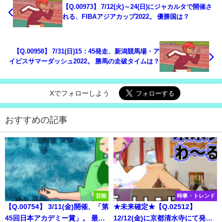
【Q.00973】 7/12(火)～24(日)にジャカルタで開催さ
れる、FIBAアジアカップ2022。 優勝国は？
【Q.00958】 7/31(日)15：45発走、新潟競馬場・ア
イビスサマーダッシュ2022。 勝馬の走破タイムは？
Xでフォローしよう
おすすめの記事
芸能
時事・トレンド
【Q.00754】 3/11(金)開催、「第
★未来確定★【Q.02512】
45回日本アカデミー賞」。 最優
12/12(金)に京都清水寺にて発表