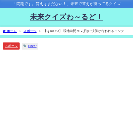
「問題です。答えはまだない！」未来で答えが待ってるクイズ
未来クイズわ～るど！
ホーム
スポーツ
【Q.00953】 現地時間7/17(日)に決勝が行われるインディ
カーシリーズ第10戦・ホンダ・インディ・トロント。日本人レーサー、佐藤琢磨の順
位は？
スポーツ
Direct