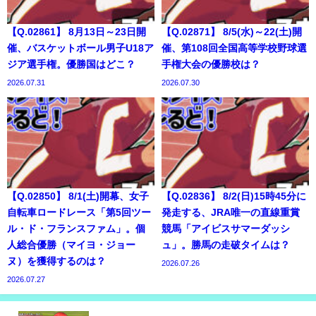
【Q.02861】 8月13日～23日開
【Q.02871】 8/5(水)～22(土)開
催、バスケットボール男子U18ア
催、第108回全国高等学校野球選
ジア選手権。優勝国はどこ？
手権大会の優勝校は？
2026.07.31
2026.07.30
【Q.02850】 8/1(土)開幕、女子
【Q.02836】 8/2(日)15時45分に
自転車ロードレース「第5回ツー
発走する、JRA唯一の直線重賞
ル・ド・フランスファム」。個
競馬「アイビスサマーダッシ
人総合優勝（マイヨ・ジョー
ュ」。勝馬の走破タイムは？
ヌ）を獲得するのは？
2026.07.26
2026.07.27