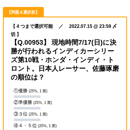
【問題＆選択肢】
【 4 つまで選択可能 ／ 2022.07.15 @ 23:59 〆
切 】
【Q.00953】 現地時間7/17(日)に決
勝が行われるインディカーシリー
ズ第10戦・ホンダ・インディ・ト
ロント。日本人レーサー、佐藤琢磨
の順位は？
①優勝
(25%, 1 票)
②準優勝
(25%, 1 票)
③３位
(25%, 1 票)
④４・５位
(25%, 1 票)