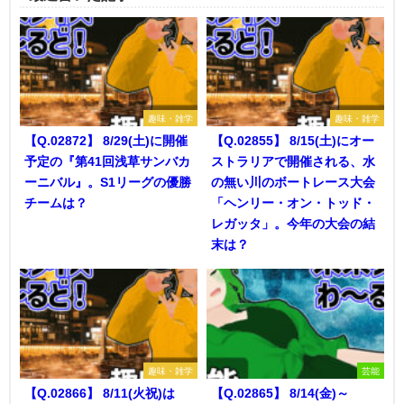
趣味・雑学
趣味・雑学
【Q.02872】 8/29(土)に開催
【Q.02855】 8/15(土)にオー
予定の『第41回浅草サンバカ
ストラリアで開催される、水
ーニバル』。S1リーグの優勝
の無い川のボートレース大会
チームは？
「ヘンリー・オン・トッド・
レガッタ」。今年の大会の結
末は？
趣味・雑学
芸能
【Q.02866】 8/11(火祝)は
【Q.02865】 8/14(金)～