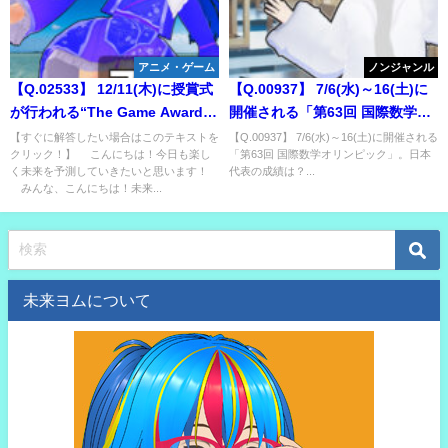
アニメ・ゲーム
ノンジャンル
【Q.02533】 12/11(木)に授賞式
【Q.00937】 7/6(水)～16(土)に
が行われる“The Game Awards
開催される「第63回 国際数学オ
2025”。今年度の“Game of the
リンピック」。日本代表の成績
【すぐに解答したい場合はこのテキストを
【Q.00937】 7/6(水)～16(土)に開催される
クリック！】 こんにちは！今日も楽し
「第63回 国際数学オリンピック」。日本
Year”に選ばれるのは？
は？
く未来を予測していきたいと思います！
代表の成績は？...
みんな、こんにちは！未来...
未来ヨムについて