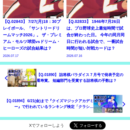
【Q.02843】 7/27(月)18：30プ
【Q.02833】 1946年7月26日
レイボール、「サントリードリ
は、プロ野球史上最短時間で試
ームマッチ2026」。 ザ・プレミ
合が終わった日。 今年の同月同
アム・モルツ球団vsドリーム・
日に行われる試合で、一番試合
ヒーローズの試合結果は？
時間が短い対戦カードは？
2026.07.17
2026.07.16
【Q.01890】 詰将棋パラダイス７月号で発表予定の
看寿賞。 短編部門を受賞する詰将棋の手数は？
【Q.01894】 6/21(金)まで『クイズマジックアカデミ
ー』で行われているランキング検定「クラシッ
ク」。ランキング終了までに、公式サイトに掲載さ
れる3000点以上獲得するプレイヤーの人数は？
Xでフォローしよう