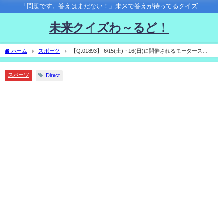
「問題です。答えはまだない！」未来で答えが待ってるクイズ
未来クイズわ～るど！
ホーム
スポーツ
【Q.01893】 6/15(土)・16(日)に開催されるモータースポ
ーツの祭典「ル・マン24時間レース」。 HYPERCARクラスの優勝チームは？
スポーツ
Direct