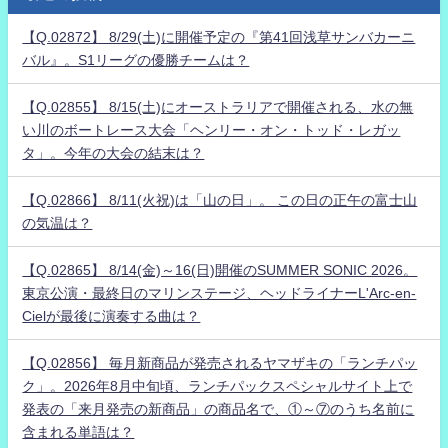
【Q.02872】 8/29(土)に開催予定の『第41回浅草サンバカーニ
バル』。S1リーグの優勝チームは？
【Q.02855】 8/15(土)にオーストラリアで開催される、水の無
い川のボートレース大会「ヘンリー・オン・トッド・レガッ
タ」。今年の大会の結末は？
【Q.02866】 8/11(火祝)は「山の日」。 この日の正午の富士山
の気温は？
【Q.02865】 8/14(金)～16(日)開催のSUMMER SONIC 2026。
東京公演・最終日のマリンステージ、ヘッドライナーL'Arc-en-
Cielが最後に演奏する曲は？
【Q.02856】 毎月新商品が発売されるヤマザキの「ランチパッ
ク」。2026年8月中旬頃、ランチパックスペシャルサイト上で
発表の「来月発売の新商品」の商品名で、①～⑦のうち名前に
含まれる単語は？