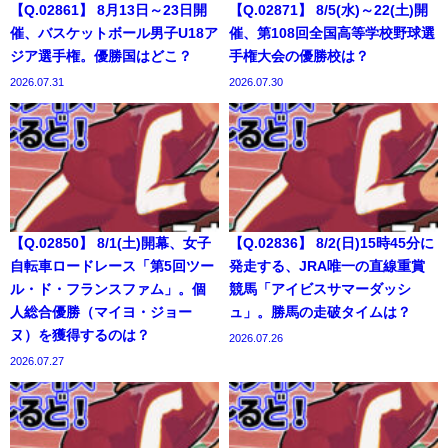
【Q.02861】 8月13日～23日開
【Q.02871】 8/5(水)～22(土)開
催、バスケットボール男子U18ア
催、第108回全国高等学校野球選
ジア選手権。優勝国はどこ？
手権大会の優勝校は？
2026.07.31
2026.07.30
【Q.02850】 8/1(土)開幕、女子
【Q.02836】 8/2(日)15時45分に
自転車ロードレース「第5回ツー
発走する、JRA唯一の直線重賞
ル・ド・フランスファム」。個
競馬「アイビスサマーダッシ
人総合優勝（マイヨ・ジョー
ュ」。勝馬の走破タイムは？
ヌ）を獲得するのは？
2026.07.26
2026.07.27