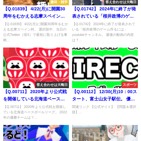
趣味・雑学
答え合わせは大晦日
【Q.01839】 4/22(月)に開園30
【Q.01742】 2024年に終了が発
周年をむかえる志摩スペイン
表されている「桜井政博のゲー
村。 選択肢中、当日の公式
ム作るには」youtubeチャンネ
【Q.01839】 4/22(月)に開園30周年をむか
【Q.01742】 2024年に終了が発表されて
える志摩スペイン村。 選択肢中、当日の
いる「桜井政博のゲーム作るには」
Twitter（現X）で最初に取り上げ
ル。 最後の動画の内容は？
公式Twitter（現X）で最初に取り上げる事
youtubeチャンネル。 最後の動画の内容
る事柄は？
柄...
は？...
答え合わせは大晦日
スポーツ
【Q.00711】 2020年より公式戦
【Q.00112】 12/30(月)10：00ス
を開催している北海道ベースボ
タート、富士山女子駅伝。 優勝
ールリーグ。 2022年の優勝チー
する大学は？
【Q.00711】 2020年より公式戦を開催し
関連リンク 【公式サイト】 【問題＆選択
ている北海道ベースボールリーグ。 2022
肢】...
ムは？
年の優勝チームは？...