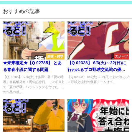
おすすめの記事
趣味・雑学
スポーツ
★未来確定★【Q.02785】 とあ
【Q.02328】 6/3(火)～22(日)に
る青春小説に関する問題
行われるプロ野球交流戦の優勝
チームは？
【Q.02785】 6/20(土)は藤澤仁著「夏の呼
【Q.02328】 6/3(火)～22(日)に行われるプ
吸」書籍版発売７周年記念日。 この日X上
ロ野球交流戦の優勝チームは？...
で「夏の呼吸」ハッシュタグを付けた、こ
の作品の感...