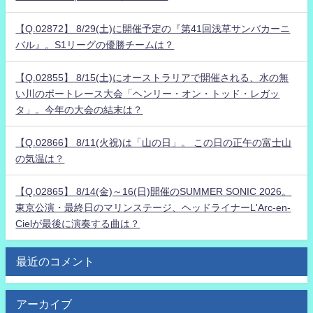
【Q.02872】 8/29(土)に開催予定の『第41回浅草サンバカーニ
バル』。S1リーグの優勝チームは？
【Q.02855】 8/15(土)にオーストラリアで開催される、水の無
い川のボートレース大会「ヘンリー・オン・トッド・レガッ
タ」。今年の大会の結末は？
【Q.02866】 8/11(火祝)は「山の日」。 この日の正午の富士山
の気温は？
【Q.02865】 8/14(金)～16(日)開催のSUMMER SONIC 2026。
東京公演・最終日のマリンステージ、ヘッドライナーL'Arc-en-
Cielが最後に演奏する曲は？
最近のコメント
アーカイブ