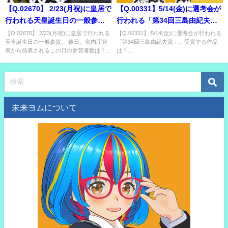
【Q.02670】 2/23(月祝)に皇居で
【Q.00331】5/14(金)に選考会が
行われる天皇誕生日の一般参
行われる「第34回三島由紀夫
賀。 後日、宮内庁発表から発表
賞」。受賞する作品は？
【Q.02670】 2/23(月祝)に皇居で行われる
【Q.00331】 5/14(金)に選考会が行われる
天皇誕生日の一般参賀。 後日、宮内庁発
「第34回三島由紀夫賞」。受賞する作品
されるこの日の参賀者数は？
表から発表されるこの日の参賀者数は？...
は？...
未来ヨムについて