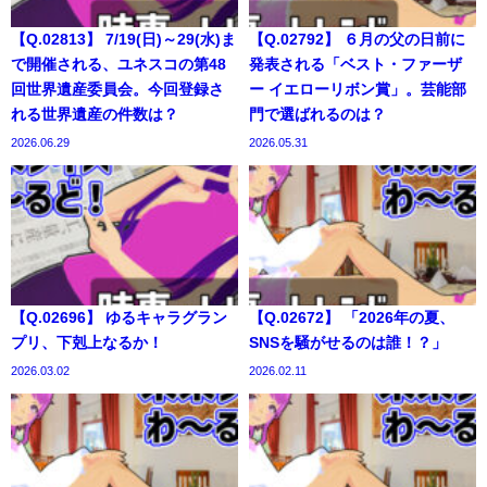
【Q.02813】 7/19(日)～29(水)ま
【Q.02792】 ６月の父の日前に
で開催される、ユネスコの第48
発表される「ベスト・ファーザ
回世界遺産委員会。今回登録さ
ー イエローリボン賞」。芸能部
れる世界遺産の件数は？
門で選ばれるのは？
2026.06.29
2026.05.31
【Q.02696】 ゆるキャラグラン
【Q.02672】 「2026年の夏、
プリ、下剋上なるか！
SNSを騒がせるのは誰！？」
2026.03.02
2026.02.11