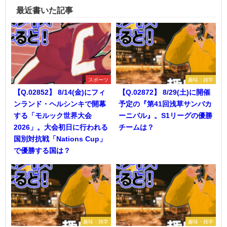
最近書いた記事
スポーツ
趣味・雑学
【Q.02852】 8/14(金)にフィ
【Q.02872】 8/29(土)に開催
ンランド・ヘルシンキで開幕
予定の『第41回浅草サンバカ
する「モルック世界大会
ーニバル』。S1リーグの優勝
2026」。大会初日に行われる
チームは？
国別対抗戦「Nations Cup」
で優勝する国は？
趣味・雑学
趣味・雑学