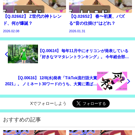
【Q.02662】 Z世代の神トレン
【Q.02652】 春〜初夏、バズ
ド、何が爆誕？
る“音の仕掛け”はどれ？
2026.02.08
2026.01.31
【Q.00614】 毎年11月中にオリコンが発表している
「好きなママタレントランキング」。 今年総合部門
で１位になる人物は？
【Q.00616】 12/8(水)発表「TikTok流行語大賞
2021」。 ノミネート30ワードのうち、大賞に選ばれ
るのは？
Xでフォローしよう
おすすめの記事