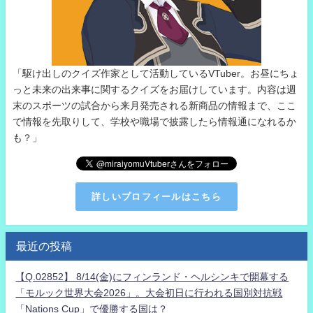
「駆け出しのクイズ作家として活動しているVTuber。お昼にちょ
っと未来の出来事に関するクイズをお届けしています。内容は週
末のスポーツの試合から来月発売される新商品の情報まで、ここ
で情報を先取りして、学校や職場で披露したら情報通になれるか
も？」
詳しいプロフィールはこちら
最近の投稿
【Q.02852】 8/14(金)にフィンランド・ヘルシンキで開幕する
「モルック世界大会2026」。大会初日に行われる国別対抗戦
「Nations Cup」で優勝する国は？