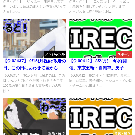
クリック！】 やっほー！未来ヨムです
クリック！】 こんにちは！今日も楽し
優勝するのは？
🌟 いよいよ新緑のまぶしい季節がやって
く未来を予測していきたいと思います！
きましたね...
オーガスタに春が来た！20...
ノンジャンル
スポーツ
【Q.02437】 9/15(月祝)は敬老の
【Q.00412】 8/2(月)～4(水)開
日。この日にあわせて国から発
催、東京五輪・自転車。男子団
表される「今年度100歳の誕生日
体パーシュートでの日本チーム
【Q.02437】 9/15(月祝)は敬老の日。この
【Q.00412】 8/2(月)～4(水)開催、東京五
日にあわせて国から発表される「今年度
輪・自転車。男子団体パーシュートでの日
を迎える高齢者」の人数は？
の結果は？
100歳の誕生日を迎える高齢者」の人数
本チームの結果は？...
は？...
政治・経済
趣味・雑学