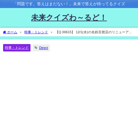
「問題です。答えはまだない！」未来で答えが待ってるクイズ
未来クイズわ～るど！
ホーム
時事・トレンド
【Q.00615】 12/1(水)の名鉄百貨店のリニューアル
に合わせて再登場予定の巨大マネキン「ナナちゃん」。再登場時の衣装は？
時事・トレンド
Direct