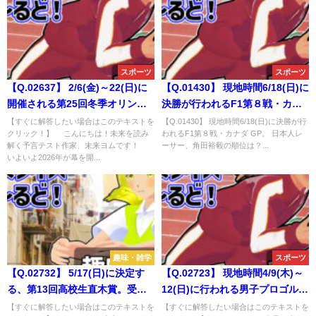
スポーツ
スポーツ
【Q.02637】 2/6(金)～22(日)に
【Q.01430】 現地時間6/18(日)に
開催される第25回冬季オリンピ
決勝が行われるF1第８戦・カナ
ック。日本が獲得するメダルの
ダ GP。 日本人レーサー、角田
【すぐに解答したい場合はこのテキストを
【Q.01430】 現地時間6/18(日)に決勝が行
クリック！】 こんにちは！未来を読み
われるF1第８戦・カナダ GP。 日本人レ
総数は？
裕毅の順位は？
解く予言テスト作家、未来ヨムです！
ーサー、角田裕毅の順位は？...
いよいよ2026年が幕を開...
趣味・雑学
スポーツ
【Q.02732】 5/17(日)に決定す
【Q.02723】 現地時間4/9(木)～
る、第13回高校生直木賞。受賞
12(日)に行われる男子プロゴルフ
する作品は？
「マスターズトーナメント」。
【すぐに解答したい場合はこのテキストを
【すぐに解答したい場合はこのテキストを