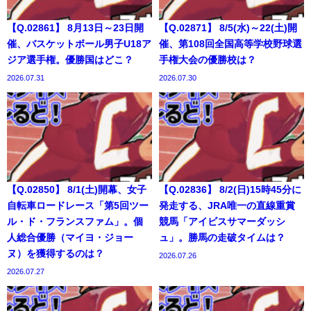
【Q.02861】 8月13日～23日開
【Q.02871】 8/5(水)～22(土)開
催、バスケットボール男子U18ア
催、第108回全国高等学校野球選
ジア選手権。優勝国はどこ？
手権大会の優勝校は？
2026.07.31
2026.07.30
【Q.02850】 8/1(土)開幕、女子
【Q.02836】 8/2(日)15時45分に
自転車ロードレース「第5回ツー
発走する、JRA唯一の直線重賞
ル・ド・フランスファム」。個
競馬「アイビスサマーダッシ
人総合優勝（マイヨ・ジョー
ュ」。勝馬の走破タイムは？
ヌ）を獲得するのは？
2026.07.26
2026.07.27