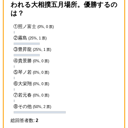
われる大相撲五月場所。優勝するの
は？
①照ノ富士
(0%, 0 票)
②霧島
(25%, 1 票)
③豊昇龍
(25%, 1 票)
④貴景勝
(0%, 0 票)
⑤琴ノ若
(0%, 0 票)
⑥大栄翔
(0%, 0 票)
⑦若元春
(0%, 0 票)
⑧その他
(50%, 2 票)
総回答者数:
2