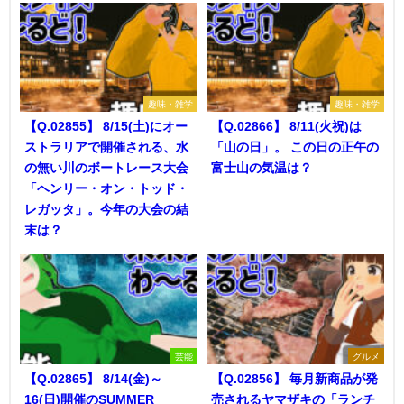
趣味・雑学
趣味・雑学
【Q.02855】 8/15(土)にオー
【Q.02866】 8/11(火祝)は
ストラリアで開催される、水
「山の日」。 この日の正午の
の無い川のボートレース大会
富士山の気温は？
「ヘンリー・オン・トッド・
レガッタ」。今年の大会の結
末は？
芸能
グルメ
【Q.02865】 8/14(金)～
【Q.02856】 毎月新商品が発
16(日)開催のSUMMER
売されるヤマザキの「ランチ