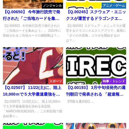
ノンジャンル
アニメ・ゲーム
【Q.00650】 今年旅行読売で発
【Q.00245】スクウェア・エニッ
行された「ご当地カードを集め
クスが運営するドラゴンクエス
よう」。 2022年に収録されるご
トアプリで、最初に「ダイの大
【Q.00650】 今年旅行読売で発行された
【Q.00245】スクウェア・エニックスが運
「ご当地カードを集めよう」。 2022年に
営するドラゴンクエストアプリで、最初に
当地カードの種類数は？
冒険」コラボを開始するのは？
収録されるご当地カードの種類数は？...
「ダイの大冒険」コラボを開始するの
は？...
スポーツ
時事・トレンド
【Q.02507】 11/22(土)に、陸上
【Q.00193】 3月中旬頃発売の週
10,000ｍで５大学最速最強を決
刊朝日で発表される 「超速報
める決定戦「MARCH対抗戦
東大・京大合格者ランキン
【Q.02507】 11/22(土)に、陸上10,000ｍ
【問題＆選択肢】...
で５大学最速最強を決める決定戦
2025」。この対抗戦で総合結果
グ」。 紙面に掲載される、もっ
「MARCH対抗戦2025」。この対抗戦で総
１位となる大学は？
とも東大合格者数の多い高等学
合結果１...
校は？