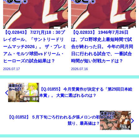
【Q.02843】 7/27(月)18：30プ
【Q.02833】 1946年7月26日
レイボール、「サントリードリ
は、プロ野球史上最短時間で試
ームマッチ2026」。 ザ・プレミ
合が終わった日。 今年の同月同
アム・モルツ球団vsドリーム・
日に行われる試合で、一番試合
ヒーローズの試合結果は？
時間が短い対戦カードは？
2026.07.17
2026.07.16
【Q.01855】 今月受賞作が決定する「第29回日本絵
本賞」。 大賞に選ばれるのは？
【Q.01852】 ５月下旬ごろ行われる夕張メロンの初
競り、最高値は？