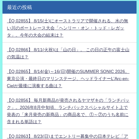
最近の投稿
【Q.02855】 8/15(土)にオーストラリアで開催される、水の無
い川のボートレース大会「ヘンリー・オン・トッド・レガッ
タ」。今年の大会の結末は？
【Q.02866】 8/11(火祝)は「山の日」。 この日の正午の富士山
の気温は？
【Q.02865】 8/14(金)～16(日)開催のSUMMER SONIC 2026。
東京公演・最終日のマリンステージ、ヘッドライナーL'Arc-en-
Cielが最後に演奏する曲は？
【Q.02856】 毎月新商品が発売されるヤマザキの「ランチパッ
ク」。2026年8月中旬頃、ランチパックスペシャルサイト上で
発表の「来月発売の新商品」の商品名で、①～⑦のうち名前に
含まれる単語は？
【Q.02863】 8/23(日)までエントリー募集中の日本テレビ「ア