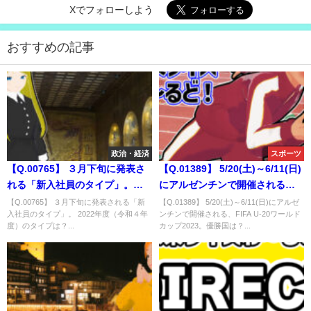
Xでフォローしよう
おすすめの記事
政治・経済
スポーツ
【Q.00765】 ３月下旬に発表さ
【Q.01389】 5/20(土)～6/11(日)
れる「新入社員のタイプ」。
にアルゼンチンで開催される、
2022年度（令和４年度）のタイ
FIFA U-20ワールドカップ
【Q.00765】 ３月下旬に発表される「新
【Q.01389】 5/20(土)～6/11(日)にアルゼ
入社員のタイプ」。 2022年度（令和４年
ンチンで開催される、FIFA U-20ワールド
プは？
2023。優勝国は？
度）のタイプは？...
カップ2023。優勝国は？...