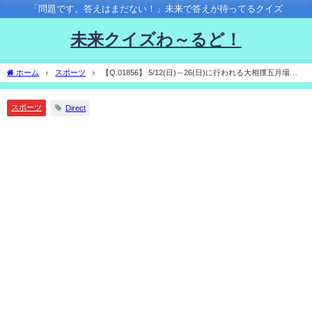
「問題です。答えはまだない！」未来で答えが待ってるクイズ
未来クイズわ～るど！
ホーム
スポーツ
【Q.01856】 5/12(日)～26(日)に行われる大相撲五月場
所。優勝するのは？
スポーツ
Direct