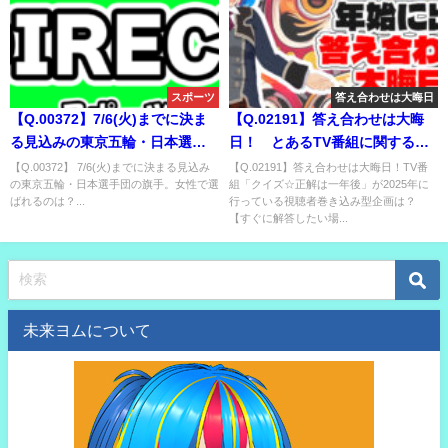
スポーツ
答え合わせは大晦日
【Q.00372】7/6(火)までに決ま
【Q.02191】答え合わせは大晦
る見込みの東京五輪・日本選手
日！ とあるTV番組に関する問
団の旗手。女性で選ばれるの
題
【Q.00372】 7/6(火)までに決まる見込み
【Q.02191】答え合わせは大晦日！TV番
の東京五輪・日本選手団の旗手。女性で選
組「クイズ☆正解は一年後」が2025年に
は？
ばれるのは？...
行っている視聴者巻き込み型企画は？
【すぐに解答したい場...
未来ヨムについて