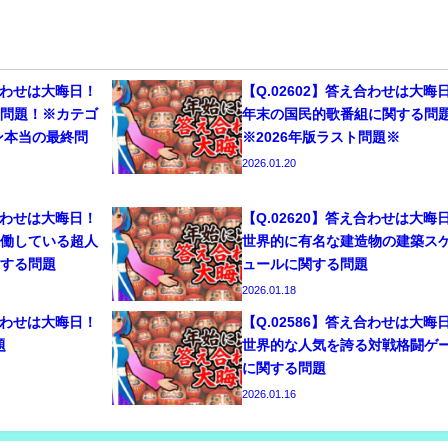
え合わせは大晦日！
【Q.02602】答え合わせは大晦
じ問題！※カテゴ
年末の国民的歌番組に関する
ョン本当の最終問
※2026年版ラスト問題※
2026.01.20
え合わせは大晦日！
【Q.02620】答え合わせは大晦
稼働している超人
世界的に有名な建造物の建築ス
関する問題
ュールに関する問題
2026.01.18
え合わせは大晦日！
【Q.02586】答え合わせは大晦
題
世界的な人気を誇る対戦格闘ゲ
に関する問題
2026.01.16