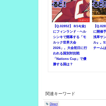
スポーツ
【Q.02852】 8/14(金)
【Q.028
にフィンランド・ヘル
に開催予
シンキで開幕する「モ
浅草サ
ルック世界大会
ル』。S
2026」。大会初日に行
チーム
われる国別対抗戦
「Nations Cup」で優
勝する国は？
関連キーワード
Direct