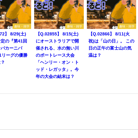
趣味・雑学
趣味・雑学
趣味・雑学
72】 8/29(土)
【Q.02855】 8/15(土)
【Q.02866】 8/11(火
定の『第41回
にオーストラリアで開
祝)は「山の日」。 この
ンバカーニバ
催される、水の無い川
日の正午の富士山の気
1リーグの優勝
のボートレース大会
温は？
は？
「ヘンリー・オン・ト
ッド・レガッタ」。今
年の大会の結末は？