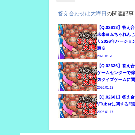
答え合わせは大晦日
の関連記事
【Q.02613】答
未来ヨムちゃれん
リ2026年バージ
題※
2026.01.20
【Q.02636】答
ゲームセンターで
気クイズゲームに
2026.01.19
【Q.02601】答
VTuberに関する問
2026.01.17