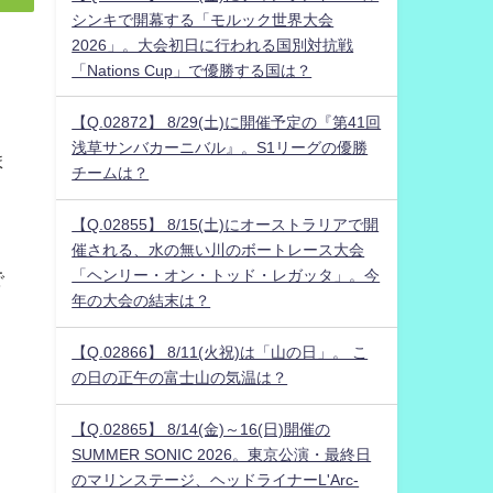
シンキで開幕する「モルック世界大会
2026」。大会初日に行われる国別対抗戦
「Nations Cup」で優勝する国は？
【Q.02872】 8/29(土)に開催予定の『第41回
浅草サンバカーニバル』。S1リーグの優勝
ま
チームは？
【Q.02855】 8/15(土)にオーストラリアで開
催される、水の無い川のボートレース大会
「ヘンリー・オン・トッド・レガッタ」。今
で
年の大会の結末は？
【Q.02866】 8/11(火祝)は「山の日」。 こ
の日の正午の富士山の気温は？
【Q.02865】 8/14(金)～16(日)開催の
SUMMER SONIC 2026。東京公演・最終日
のマリンステージ、ヘッドライナーL'Arc-