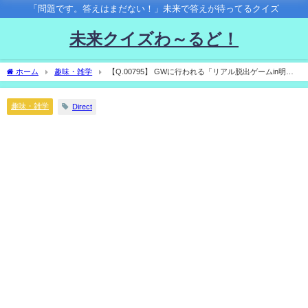
「問題です。答えはまだない！」未来で答えが待ってるクイズ
未来クイズわ～るど！
ホーム
趣味・雑学
【Q.00795】 GWに行われる「リアル脱出ゲームin明治
神宮野球場」について、 3/19(土)に発表されるコラボの対象は？
趣味・雑学
Direct