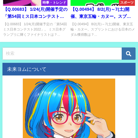
時事・トレンド
スポーツ
【Q.00683】 1/24(月)開催予定の
【Q.00494】 8/2(月)～7(土)開
「第54回ミス日本コンテスト
催、東京五輪・カヌー。スプリ
2022」。 ミス日本グランプリに
ントにおける日本のメダル獲得
【Q.00683】 1/24(月)開催予定の「第54回
【Q.00494】 8/2(月)～7(土)開催、東京五
ミス日本コンテスト2022」。 ミス日本グ
輪・カヌー。スプリントにおける日本のメ
輝くファイナリストは？
数は？
ランプリに輝くファイナリストは？...
ダル獲得数は？...
未来ヨムについて