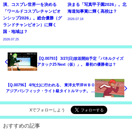
演、コスプレ世界一を決める
決まる「写真甲子園2026」。北
「ワールドコスプレチャンピオ
海道知事賞に輝く高校は？
ンシップ2026」。総合優勝（グ
2026.07.18
ランドチャンピオン）に輝く
国・地域は？
2026.07.25
【Q.00793】 3/27(日)放送開始予定「パネルクイズ
アタック25 Next（仮）」。 最初の優勝者は？
【Q.00796】 4/9(土)に行われる、 東洋太平洋ＷＢＯ
アジアパシフィック・ライト級タイトルマッチ。 吉
野修一郎vs.伊藤雅雪の対戦結果は？
Xでフォローしよう
おすすめの記事