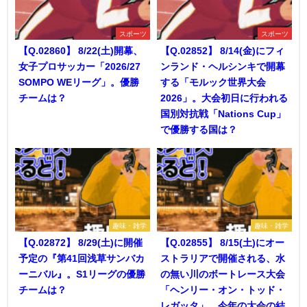
スポーツ
スポーツ
【Q.02860】 8/22(土)開幕、
【Q.02852】 8/14(金)にフィ
女子プロサッカー「2026/27
ンランド・ヘルシンキで開幕
SOMPO WEリーグ」。優勝
する「モルック世界大会
チームは？
2026」。大会初日に行われる
国別対抗戦「Nations Cup」
で優勝する国は？
趣味・雑学
趣味・雑学
【Q.02872】 8/29(土)に開催
【Q.02855】 8/15(土)にオー
予定の『第41回浅草サンバカ
ストラリアで開催される、水
ーニバル』。S1リーグの優勝
の無い川のボートレース大会
チームは？
「ヘンリー・オン・トッド・
レガッタ」。今年の大会の結