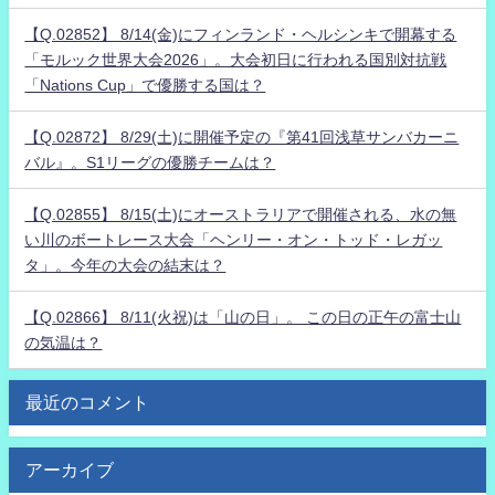
【Q.02852】 8/14(金)にフィンランド・ヘルシンキで開幕する
「モルック世界大会2026」。大会初日に行われる国別対抗戦
「Nations Cup」で優勝する国は？
【Q.02872】 8/29(土)に開催予定の『第41回浅草サンバカーニ
バル』。S1リーグの優勝チームは？
【Q.02855】 8/15(土)にオーストラリアで開催される、水の無
い川のボートレース大会「ヘンリー・オン・トッド・レガッ
タ」。今年の大会の結末は？
【Q.02866】 8/11(火祝)は「山の日」。 この日の正午の富士山
の気温は？
最近のコメント
アーカイブ