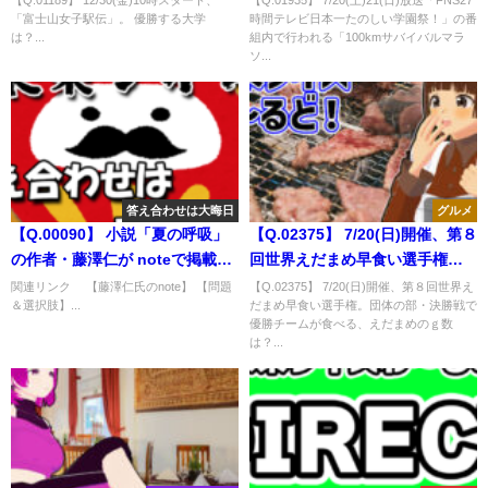
【Q.01189】 12/30(金)10時スタート、
【Q.01935】 7/20(土)21(日)放送「FNS27
「富士山女子駅伝」。 優勝する大学
時間テレビ日本一たのしい学園祭！」の番
れる「100kmサバイバルマラソ
は？...
組内で行われる「100kmサバイバルマラ
ン」で、一番早く100kmを走破
ソ...
するランナーは？
答え合わせは大晦日
グルメ
【Q.00090】 小説「夏の呼吸」
【Q.02375】 7/20(日)開催、第８
の作者・藤澤仁が noteで掲載中
回世界えだまめ早食い選手権。
の「チーム夏の呼吸・会報
団体の部・決勝戦で優勝チーム
関連リンク 【藤澤仁氏のnote】 【問題
【Q.02375】 7/20(日)開催、第８回世界え
＆選択肢】...
だまめ早食い選手権。団体の部・決勝戦で
誌」。 2020年に発行される回数
が食べる、えだまめのｇ数は？
優勝チームが食べる、えだまめのｇ数
は？
は？...