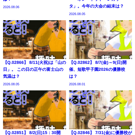
タ」。今年の大会の結末は？
2026.08.06
2026.08.05
【Q.02866】 8/11(火祝)は「山の
【Q.02862】 8/7(金)～9(日)開
日」。 この日の正午の富士山の
催、短歌甲子園2026の優勝校
気温は？
は？
2026.08.05
2026.08.01
【Q.02851】 8/2(日)15：30開
【Q.02846】 7/31(金)に優勝校が