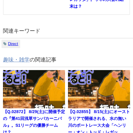
末は？
関連キーワード
Direct
趣味・雑学
の関連記事
【Q.02872】 8/29(土)に開催予定
【Q.02855】 8/15(土)にオースト
の『第41回浅草サンバカーニバ
ラリアで開催される、水の無い
ル』。S1リーグの優勝チーム
川のボートレース大会「ヘンリ
は？
ー・オン・トッド・レガッ