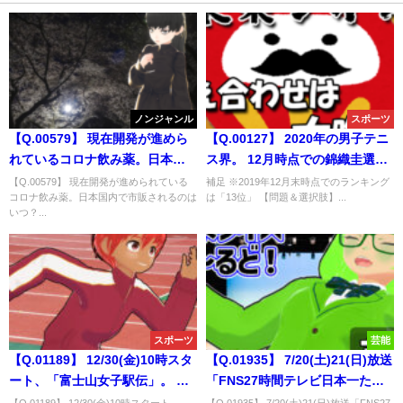
ノンジャンル
スポーツ
【Q.00579】 現在開発が進めら
【Q.00127】 2020年の男子テニ
れているコロナ飲み薬。日本国
ス界。 12月時点での錦織圭選手
内で市販されるのはいつ？
の世界ランキングは？
【Q.00579】 現在開発が進められている
補足 ※2019年12月末時点でのランキング
コロナ飲み薬。日本国内で市販されるのは
は「13位」 【問題＆選択肢】...
いつ？...
スポーツ
芸能
【Q.01189】 12/30(金)10時スタ
【Q.01935】 7/20(土)21(日)放送
ート、「富士山女子駅伝」。 優
「FNS27時間テレビ日本一たの
勝する大学は？
しい学園祭！」の番組内で行わ