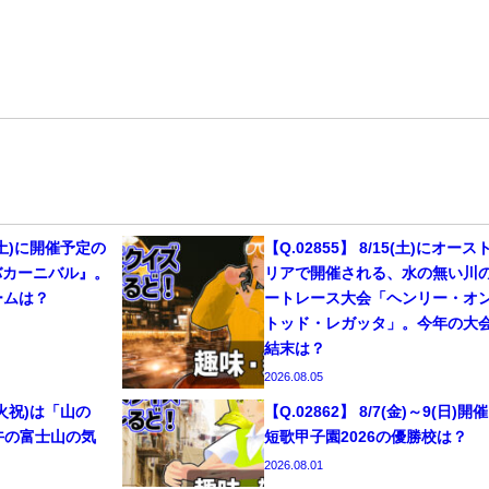
29(土)に開催予定の
【Q.02855】 8/15(土)にオース
バカーニバル』。
リアで開催される、水の無い川
ームは？
ートレース大会「ヘンリー・オ
トッド・レガッタ」。今年の大
結末は？
2026.08.05
1(火祝)は「山の
【Q.02862】 8/7(金)～9(日)開
午の富士山の気
短歌甲子園2026の優勝校は？
2026.08.01