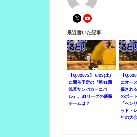
最近書いた記事
趣味・雑学
【Q.02872】 8/29(土)
【Q.028
に開催予定の『第41回
にオー
浅草サンバカーニバ
催され
ル』。S1リーグの優勝
のボー
チームは？
「ヘン
ッド・
年の大