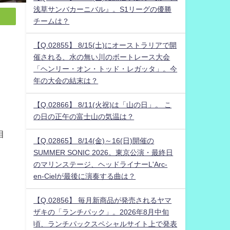
浅草サンバカーニバル』。S1リーグの優勝
チームは？
【Q.02855】 8/15(土)にオーストラリアで開
催される、水の無い川のボートレース大会
「ヘンリー・オン・トッド・レガッタ」。今
年の大会の結末は？
【Q.02866】 8/11(火祝)は「山の日」。 こ
の日の正午の富士山の気温は？
相
【Q.02865】 8/14(金)～16(日)開催の
と
SUMMER SONIC 2026。東京公演・最終日
のマリンステージ、ヘッドライナーL'Arc-
en-Cielが最後に演奏する曲は？
【Q.02856】 毎月新商品が発売されるヤマ
ザキの「ランチパック」。2026年8月中旬
頃、ランチパックスペシャルサイト上で発表