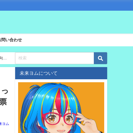
お問い合わせ
0句の
未来ヨムについて
ラっ
票
来ヨム