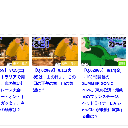
趣味・雑学
趣味・雑学
芸能
55】 8/15(土)
【Q.02866】 8/11(火
【Q.02865】 8/14(金)
ストラリアで開
祝)は「山の日」。 この
～16(日)開催の
る、水の無い川
日の正午の富士山の気
SUMMER SONIC
トレース大会
温は？
2026。東京公演・最終
リー・オン・ト
日のマリンステージ、
レガッタ」。今
ヘッドライナーL'Arc-
会の結末は？
en-Cielが最後に演奏す
る曲は？