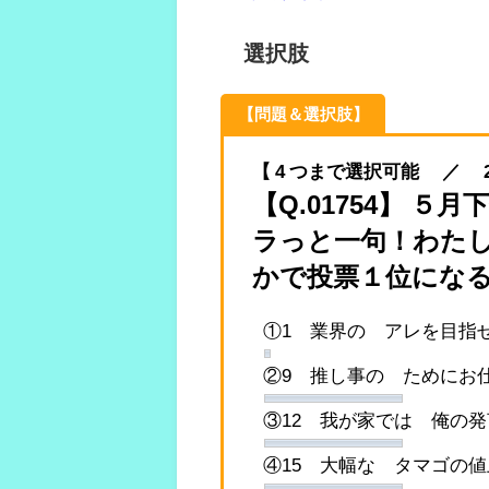
選択肢
【問題＆選択肢】
【 4 つまで選択可能 ／ 2024.
【Q.01754】 ５
ラっと一句！わたし
かで投票１位にな
①1 業界の アレを目指
②9 推し事の ためにお
③12 我が家では 俺の
④15 大幅な タマゴの