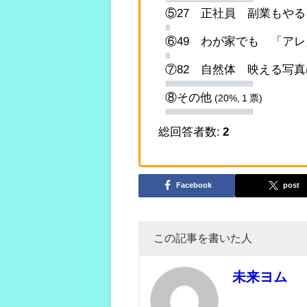
⑤27 正社員 副業もや
⑥49 わが家でも 「ア
⑦82 自然体 映える写
⑧その他
(20%, 1 票)
総回答者数:
2
Facebook
post
この記事を書いた人
未来ヨム