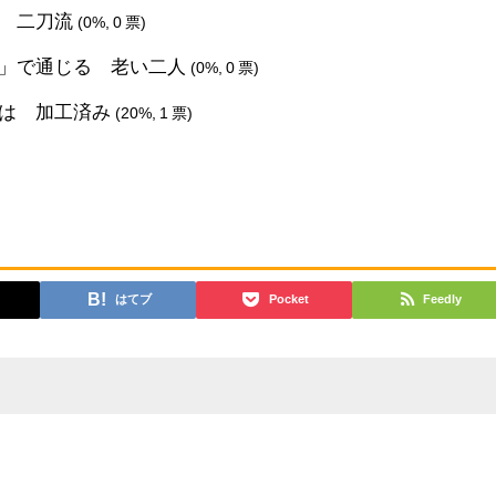
る 二刀流
(0%, 0 票)
レ」で通じる 老い二人
(0%, 0 票)
真は 加工済み
(20%, 1 票)
はてブ
Pocket
Feedly