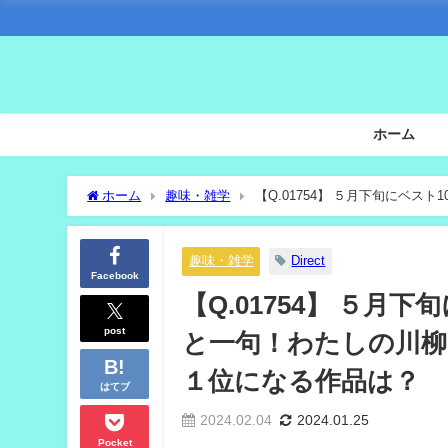
ホーム
ホーム
趣味・雑学
【Q.01754】 ５月下旬にベス
なかで投票１位になる作品は？
趣味・雑学
Direct
Facebook
【Q.01754】 ５月
post
と一句！わたしの川柳
１位になる作品は？
はてブ
2024.02.04
2024.01.25
Pocket