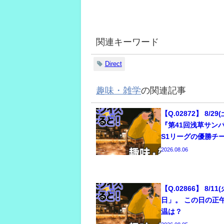
関連キーワード
Direct
趣味・雑学
の関連記事
【Q.02872】 8/
『第41回浅草サン
S1リーグの優勝チ
2026.08.06
【Q.02866】 8/1
日」。 この日の正
温は？