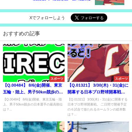
Xでフォローしよう
おすすめの記事
スポーツ
スポーツ
【Q.00484】 8/6(金)開催、東京
【Q.01321】 3/30(木)・31(金)に
五輪・陸上、男子50km競歩の日
開幕する日本プロ野球開幕戦。
本選手の最高順位は？
二日間で開催予定の６試合で放
【Q.00484】 8/6(金)開催、東京五輪・陸
【Q.01321】 3/30(木)・31(金)に開幕する
上、男子50km競歩の日本選手の最高順位
日本プロ野球開幕戦。 二日間で開催予定
たれるホームランの総本数は？
は？...
の６試合で放たれるホームランの総本数
は？...