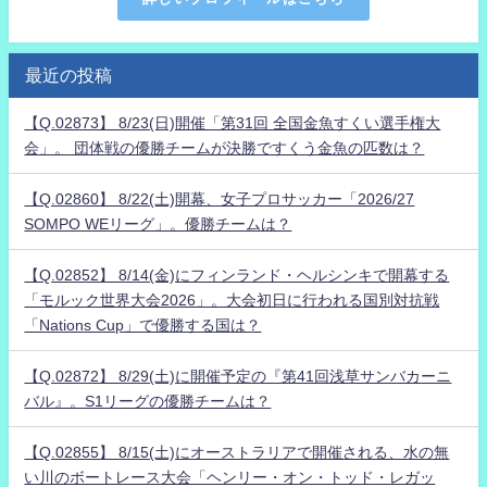
最近の投稿
【Q.02873】 8/23(日)開催「第31回 全国金魚すくい選手権大
会」。 団体戦の優勝チームが決勝ですくう金魚の匹数は？
【Q.02860】 8/22(土)開幕、女子プロサッカー「2026/27
SOMPO WEリーグ」。優勝チームは？
【Q.02852】 8/14(金)にフィンランド・ヘルシンキで開幕する
「モルック世界大会2026」。大会初日に行われる国別対抗戦
「Nations Cup」で優勝する国は？
【Q.02872】 8/29(土)に開催予定の『第41回浅草サンバカーニ
バル』。S1リーグの優勝チームは？
【Q.02855】 8/15(土)にオーストラリアで開催される、水の無
い川のボートレース大会「ヘンリー・オン・トッド・レガッ