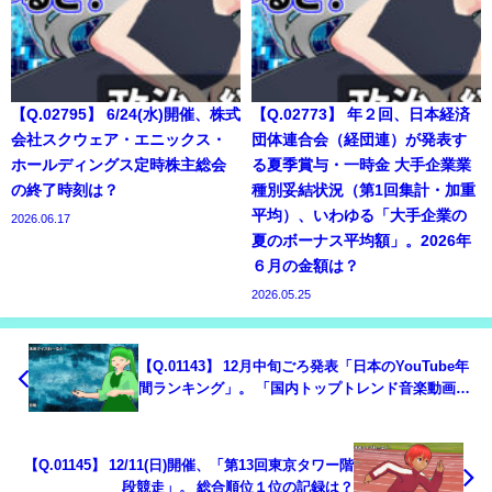
【Q.02795】 6/24(水)開催、株式
【Q.02773】 年２回、日本経済
会社スクウェア・エニックス・
団体連合会（経団連）が発表す
ホールディングス定時株主総会
る夏季賞与・一時金 大手企業業
の終了時刻は？
種別妥結状況（第1回集計・加重
平均）、いわゆる「大手企業の
2026.06.17
夏のボーナス平均額」。2026年
６月の金額は？
2026.05.25
【Q.01143】 12月中旬ごろ発表「日本のYouTube年
間ランキング」。 「国内トップトレンド音楽動画ラ
ンキング」で１位の動画を配信しているアーティス
トは？
【Q.01145】 12/11(日)開催、「第13回東京タワー階
段競走」。 総合順位１位の記録は？