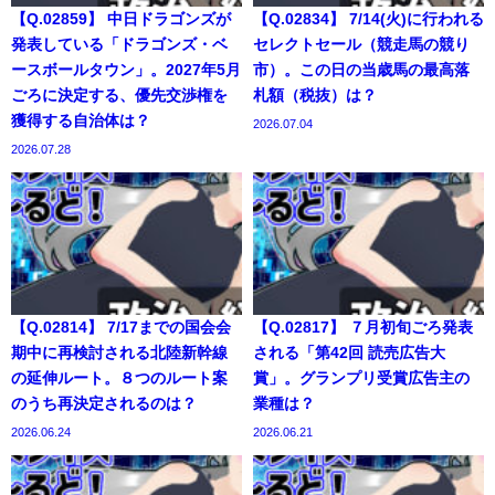
【Q.02859】 中日ドラゴンズが
【Q.02834】 7/14(火)に行われる
発表している「ドラゴンズ・ベ
セレクトセール（競走馬の競り
ースボールタウン」。2027年5月
市）。この日の当歳馬の最高落
ごろに決定する、優先交渉権を
札額（税抜）は？
獲得する自治体は？
2026.07.04
2026.07.28
【Q.02814】 7/17までの国会会
【Q.02817】 ７月初旬ごろ発表
期中に再検討される北陸新幹線
される「第42回 読売広告大
の延伸ルート。８つのルート案
賞」。グランプリ受賞広告主の
のうち再決定されるのは？
業種は？
2026.06.24
2026.06.21