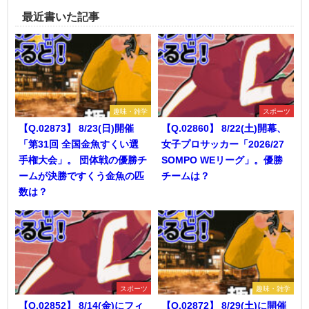
最近書いた記事
趣味・雑学
スポーツ
【Q.02873】 8/23(日)開催
【Q.02860】 8/22(土)開幕、
「第31回 全国金魚すくい選
女子プロサッカー「2026/27
手権大会」。 団体戦の優勝チ
SOMPO WEリーグ」。優勝
ームが決勝ですくう金魚の匹
チームは？
数は？
スポーツ
趣味・雑学
【Q.02852】 8/14(金)にフィ
【Q.02872】 8/29(土)に開催