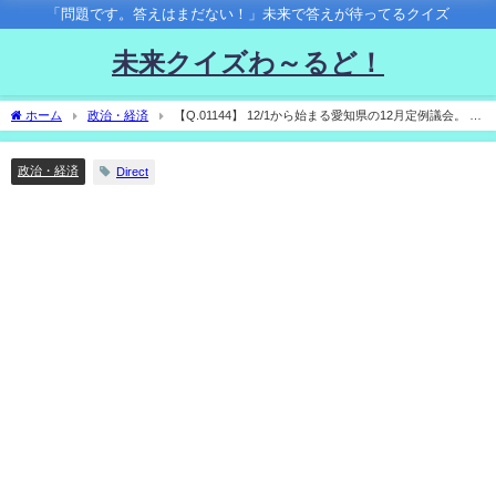
「問題です。答えはまだない！」未来で答えが待ってるクイズ
未来クイズわ～るど！
ホーム
政治・経済
【Q.01144】 12/1から始まる愛知県の12月定例議会。 期
間中、最初に「あいち県民の日」について審議される日は？
政治・経済
Direct