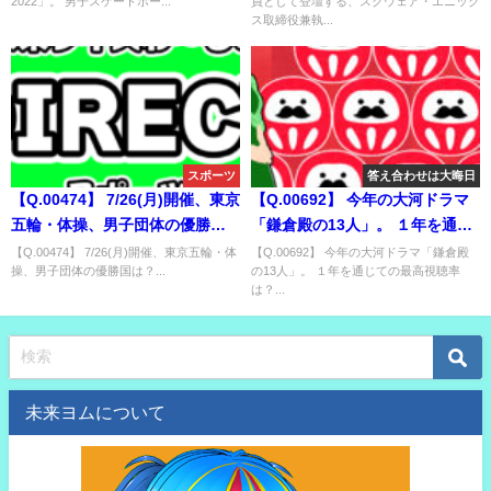
2022」。 男子スケートボー...
員として登壇する、スクウェア・エニック
優勝するのは？
取締役兼執行役員の齊藤陽介。
ス取締役兼執...
当日の衣装のモチーフは？
スポーツ
答え合わせは大晦日
【Q.00474】 7/26(月)開催、東京
【Q.00692】 今年の大河ドラマ
五輪・体操、男子団体の優勝国
「鎌倉殿の13人」。 １年を通じ
は？
ての最高視聴率は？
【Q.00474】 7/26(月)開催、東京五輪・体
【Q.00692】 今年の大河ドラマ「鎌倉殿
操、男子団体の優勝国は？...
の13人」。 １年を通じての最高視聴率
は？...
未来ヨムについて