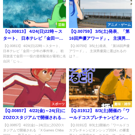
芸能
アニメ・ゲーム
【Q.00813】 4/24(日)22時～ス
【Q.00759】 3/5(土)発表、「第
タート、 日本テレビ「金田一少
16回声優アワード」。 主演男優
年の事件簿」。 初回放送で金田
賞に選ばれるのは？
【Q.00813】 4/24(日)22時～スタート、
【Q.00759】 3/5(土)発表、「第16回声優
日本テレビ「金田一少年の事件簿」。 初
アワード」。 主演男優賞に選ばれるの
一一役の道枝駿佑が最初に名台
回放送で金田一一役の道枝駿佑が最初に名
は？...
詞「じっちゃんの名にかけて」
台詞「じっ...
と言うタイミングは？
スポーツ
趣味・雑学
【Q.00857】 4/22(金)～24(日)に
【Q.01912】 8/3(土)開催の「ワ
ZOZOスタジアムで開催される
ールドコスプレチャンピオンシ
「X Games Chiba 2022」。 男
ップ2024」の審査員として登壇
【Q.00857】 4/22(金)～24(日)にZOZOス
【Q.01912】 8/3(土)開催の「ワールドコ
タジアムで開催される 「X Games Chiba
スプレチャンピオンシップ2024」の審査
子スケートボードストリートで
する、スクウェア・エニックス