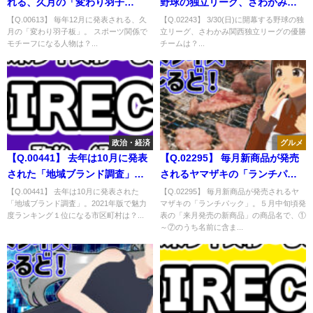
れる、久月の「変わり羽子
野球の独立リーグ、さわかみ関
板」。 スポーツ関係でモチーフ
西独立リーグの優勝チームは？
【Q.00613】 毎年12月に発表される、久
【Q.02243】 3/30(日)に開幕する野球の独
月の「変わり羽子板」。 スポーツ関係で
立リーグ、さわかみ関西独立リーグの優勝
になる人物は？
モチーフになる人物は？...
チームは？...
政治・経済
グルメ
【Q.00441】 去年は10月に発表
【Q.02295】 毎月新商品が発売
された「地域ブランド調査」。
されるヤマザキの「ランチパッ
2021年版で魅力度ランキング１
ク」。５月中旬頃発表の「来月
【Q.00441】 去年は10月に発表された
【Q.02295】 毎月新商品が発売されるヤ
「地域ブランド調査」。2021年版で魅力
マザキの「ランチパック」。５月中旬頃発
位になる市区町村は？
発売の新商品」の商品名で、①
度ランキング１位になる市区町村は？...
表の「来月発売の新商品」の商品名で、①
～⑦のうち名前に含まれる単語
～⑦のうち名前に含ま...
は？