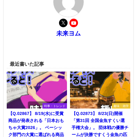
未来ヨム
最近書いた記事
時事・トレンド
趣味・雑学
【Q.02867】 8/19(水)に受賞
【Q.02873】 8/23(日)開催
商品が発表される「日本おも
「第31回 全国金魚すくい選
ちゃ大賞2026」。 ベーシッ
手権大会」。 団体戦の優勝チ
ク部門の大賞に選ばれる商品
ームが決勝ですくう金魚の匹