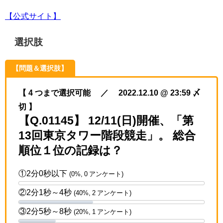
【公式サイト】
選択肢
【問題＆選択肢】
【 4 つまで選択可能 ／ 2022.12.10 @ 23:59 〆
切 】
【Q.01145】 12/11(日)開催、「第
13回東京タワー階段競走」。 総合
順位１位の記録は？
①2分0秒以下
(0%, 0 アンケート)
②2分1秒～4秒
(40%, 2 アンケート)
③2分5秒～8秒
(20%, 1 アンケート)