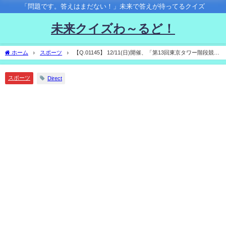
「問題です。答えはまだない！」未来で答えが待ってるクイズ
未来クイズわ～るど！
ホーム
スポーツ
【Q.01145】 12/11(日)開催、「第13回東京タワー階段競
走」。 総合順位１位の記録は？
スポーツ
Direct