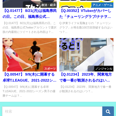
政治・経済
アニメ・ゲーム
【Q.01477】 8/21(月)は福島県民
【Q.00352】VTuberがカバーし
の日。この日、福島県公式
た「チューリングラブ/ナナヲア
Twitterアカウントで選択肢の内
カリ」。指定した歌ってみた動
【Q.01477】 8/21(月)は福島県民の日。こ
Q.伊東ライフ＆兎鞠まりの「チューリン
の日、福島県公式Twitterアカウントで選択
グラブ」が再生数100万回突破するのはい
最初にツイートされる内容は？
画が視聴回数100万回を突破する
肢の内最初にツイートされる内容は？...
つ？...
日はいつ？
スポーツ
ノンジャンル
【Q.00547】 9/9(木)に開幕する
【Q.01234】 2023年、関東地方
卓球T.LEAGUE、2021-2022シー
で春一番が観測されるのはい
ズン男子の優勝チームは？
つ？
【Q.00547】 9/9(木)に開幕する卓球
【Q.01234】 2023年、関東地方で春一番
T.LEAGUE、2021-2022シーズン男子の優
が観測されるのはいつ？...
勝チームは？...