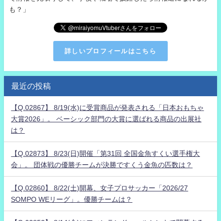
も？」
詳しいプロフィールはこちら
最近の投稿
【Q.02867】 8/19(水)に受賞商品が発表される「日本おもちゃ
大賞2026」。 ベーシック部門の大賞に選ばれる商品の出展社
は？
【Q.02873】 8/23(日)開催「第31回 全国金魚すくい選手権大
会」。 団体戦の優勝チームが決勝ですくう金魚の匹数は？
【Q.02860】 8/22(土)開幕、女子プロサッカー「2026/27
SOMPO WEリーグ」。優勝チームは？