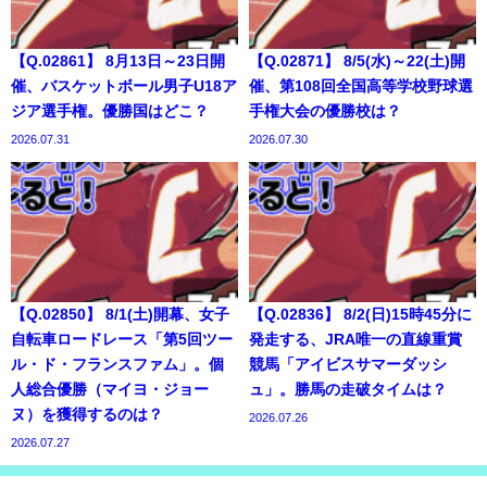
【Q.02861】 8月13日～23日開
【Q.02871】 8/5(水)～22(土)開
催、バスケットボール男子U18ア
催、第108回全国高等学校野球選
ジア選手権。優勝国はどこ？
手権大会の優勝校は？
2026.07.31
2026.07.30
【Q.02850】 8/1(土)開幕、女子
【Q.02836】 8/2(日)15時45分に
自転車ロードレース「第5回ツー
発走する、JRA唯一の直線重賞
ル・ド・フランスファム」。個
競馬「アイビスサマーダッシ
人総合優勝（マイヨ・ジョー
ュ」。勝馬の走破タイムは？
ヌ）を獲得するのは？
2026.07.26
2026.07.27