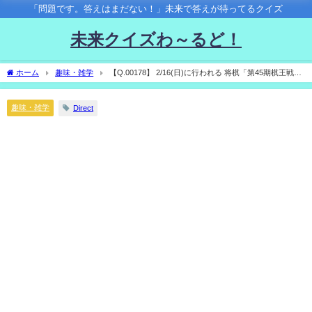
「問題です。答えはまだない！」未来で答えが待ってるクイズ
未来クイズわ～るど！
ホーム
趣味・雑学
【Q.00178】 2/16(日)に行われる 将棋「第45期棋王戦」
五番勝負第2局。 渡辺明棋王vs本田奎五段の対局結果は？
趣味・雑学
Direct