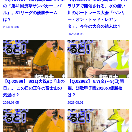
の『第41回浅草サンバカーニバ
ラリアで開催される、水の無い
ル』。S1リーグの優勝チーム
川のボートレース大会「ヘンリ
は？
ー・オン・トッド・レガッ
タ」。今年の大会の結末は？
2026.08.06
2026.08.05
【Q.02866】 8/11(火祝)は「山の
【Q.02862】 8/7(金)～9(日)開
日」。 この日の正午の富士山の
催、短歌甲子園2026の優勝校
気温は？
は？
2026.08.05
2026.08.01