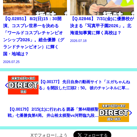
【Q.02851】 8/2(日)15：30開
【Q.02846】 7/31(金)に優勝校が
演、コスプレ世界一を決める
決まる「写真甲子園2026」。北
「ワールドコスプレチャンピオ
海道知事賞に輝く高校は？
ンシップ2026」。総合優勝（グ
2026.07.18
ランドチャンピオン）に輝く
国・地域は？
2026.07.25
【Q.00177】 先日自身の動画サイト「エガちゃんね
る」を開設した江頭2：50。 彼のチャンネルに草彅
剛が出演するのはいつ？
【Q.00179】 2/15(土)に行われる 囲碁「第44期棋聖
戦」七番勝負第4局。 井山裕太棋聖vs河野臨九段の
対局結果は？
Xでフォローしよう