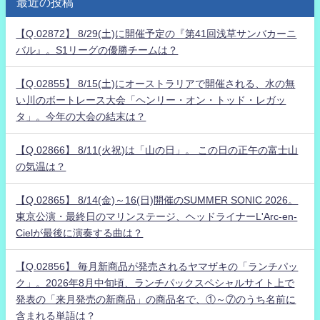
最近の投稿
【Q.02872】 8/29(土)に開催予定の『第41回浅草サンバカーニ
バル』。S1リーグの優勝チームは？
【Q.02855】 8/15(土)にオーストラリアで開催される、水の無
い川のボートレース大会「ヘンリー・オン・トッド・レガッ
タ」。今年の大会の結末は？
【Q.02866】 8/11(火祝)は「山の日」。 この日の正午の富士山
の気温は？
【Q.02865】 8/14(金)～16(日)開催のSUMMER SONIC 2026。
東京公演・最終日のマリンステージ、ヘッドライナーL'Arc-en-
Cielが最後に演奏する曲は？
【Q.02856】 毎月新商品が発売されるヤマザキの「ランチパッ
ク」。2026年8月中旬頃、ランチパックスペシャルサイト上で
発表の「来月発売の新商品」の商品名で、①～⑦のうち名前に
含まれる単語は？