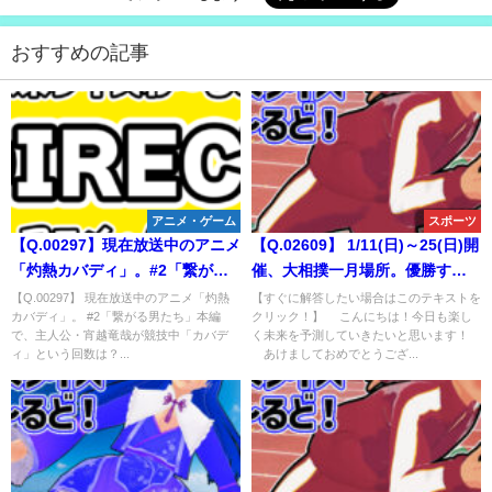
おすすめの記事
アニメ・ゲーム
スポーツ
【Q.00297】現在放送中のアニメ
【Q.02609】 1/11(日)～25(日)開
「灼熱カバディ」。#2「繋がる
催、大相撲一月場所。優勝する
男たち」本編で、主人公・宵越
力士は？
【Q.00297】 現在放送中のアニメ「灼熱
【すぐに解答したい場合はこのテキストを
カバディ」。 #2「繋がる男たち」本編
クリック！】 こんにちは！今日も楽し
竜哉が競技中「カバディ」とい
で、主人公・宵越竜哉が競技中「カバデ
く未来を予測していきたいと思います！
う回数は？
ィ」という回数は？...
あけましておめでとうござ...