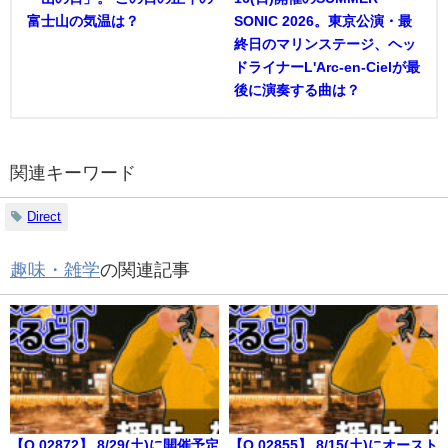
富士山の気温は？
SONIC 2026。東京公演・最
終日のマリンステージ、ヘッ
ドライナーL'Arc-en-Cielが最
後に演奏する曲は？
関連キーワード
Direct
趣味・雑学
の関連記事
【Q.02872】 8/29(土)に開催予定
【Q.02855】 8/15(土)にオースト