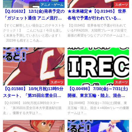
アニメ・ゲーム
スポーツ
【Q.01632】 12/1(金)発表予定の
★未来確定★【Q.01945】 世界
「ガジェット通信 アニメ流行語
各地で予選が行われている
大賞2023」。金賞に選ばれるの
FIFA2026、大陸間プレーオフ出
【すぐに解答したい場合はこのテキストを
【Q.01945】 世界各地で予選が行われて
クリック！】 こんにちは！今日も楽し
いるFIFA2026、大陸間プレーオフ出場で
は？
場で最後の希望をつなぐアジア
く未来を予測していきたいと思います！
最後の希望をつなぐアジアのチームは？...
のチームは？
2023年も残すところあ...
スポーツ
スポーツ
【Q.01580】 10/9(月祝)13時5分
【Q.00498】 7/30(金)～7/31(土)
スタート、「第35回出雲全日本
開催、東京五輪・陸上、混合４
大学選抜駅伝競走」。優勝する
×400mリレーの優勝チームは？
【Q.01580】 10/9(月祝)13時5分スター
【Q.00498】 7/30(金)～7/31(土)開催、東
ト、「第35回出雲全日本大学選抜駅伝競
京五輪・陸上、混合４×400mリレーの優勝
大学は？
走」。優勝する大学は？...
チームは？...