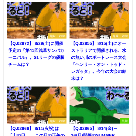
趣味・雑学
趣味・雑学
【Q.02872】 8/29(土)に開催
【Q.02855】 8/15(土)にオー
予定の『第41回浅草サンバカ
ストラリアで開催される、水
ーニバル』。S1リーグの優勝
の無い川のボートレース大会
チームは？
「ヘンリー・オン・トッド・
レガッタ」。今年の大会の結
末は？
趣味・雑学
芸能
【Q.02866】 8/11(火祝)は
【Q.02865】 8/14(金)～
「山の日」。 この日の正午の
16(日)開催のSUMMER