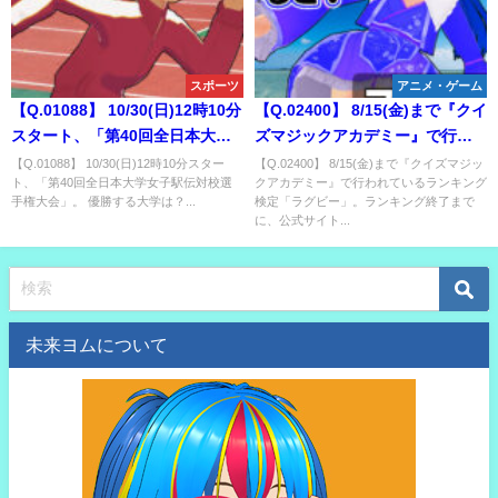
スポーツ
アニメ・ゲーム
【Q.01088】 10/30(日)12時10分
【Q.02400】 8/15(金)まで『クイ
スタート、「第40回全日本大学
ズマジックアカデミー』で行わ
女子駅伝対校選手権大会」。 優
れているランキング検定「ラグ
【Q.01088】 10/30(日)12時10分スター
【Q.02400】 8/15(金)まで『クイズマジッ
ト、「第40回全日本大学女子駅伝対校選
クアカデミー』で行われているランキング
勝する大学は？
ビー」。ランキング終了まで
手権大会」。 優勝する大学は？...
検定「ラグビー」。ランキング終了まで
に、公式サイトに掲載される
に、公式サイト...
3000点以上獲得するプレイヤー
の人数は？
未来ヨムについて