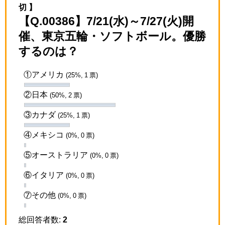
切 】
【Q.00386】7/21(水)～7/27(火)開
催、東京五輪・ソフトボール。優勝
するのは？
①アメリカ
(25%, 1 票)
②日本
(50%, 2 票)
③カナダ
(25%, 1 票)
④メキシコ
(0%, 0 票)
⑤オーストラリア
(0%, 0 票)
⑥イタリア
(0%, 0 票)
⑦その他
(0%, 0 票)
総回答者数:
2