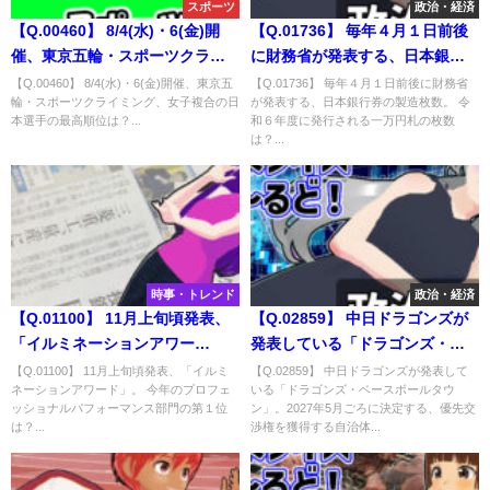
スポーツ
政治・経済
【Q.00460】 8/4(水)・6(金)開
【Q.01736】 毎年４月１日前後
催、東京五輪・スポーツクライ
に財務省が発表する、日本銀行
ミング、女子複合の日本選手の
券の製造枚数。 令和６年度に発
【Q.00460】 8/4(水)・6(金)開催、東京五
【Q.01736】 毎年４月１日前後に財務省
輪・スポーツクライミング、女子複合の日
が発表する、日本銀行券の製造枚数。 令
最高順位は？
行される一万円札の枚数は？
本選手の最高順位は？...
和６年度に発行される一万円札の枚数
は？...
時事・トレンド
政治・経済
【Q.01100】 11月上旬頃発表、
【Q.02859】 中日ドラゴンズが
「イルミネーションアワー
発表している「ドラゴンズ・ベ
ド」。 今年のプロフェッショナ
ースボールタウン」。2027年5月
【Q.01100】 11月上旬頃発表、「イルミ
【Q.02859】 中日ドラゴンズが発表して
ネーションアワード」。 今年のプロフェ
いる「ドラゴンズ・ベースボールタウ
ルパフォーマンス部門の第１位
ごろに決定する、優先交渉権を
ッショナルパフォーマンス部門の第１位
ン」。2027年5月ごろに決定する、優先交
は？
獲得する自治体は？
は？...
渉権を獲得する自治体...