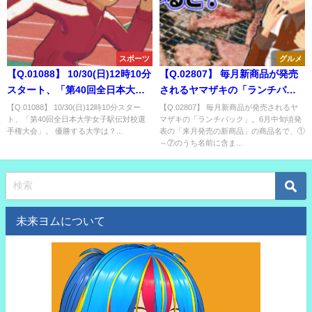
スポーツ
グルメ
【Q.01088】 10/30(日)12時10分
【Q.02807】 毎月新商品が発売
スタート、「第40回全日本大学
されるヤマザキの「ランチパッ
女子駅伝対校選手権大会」。 優
ク」。6月中旬頃発表の「来月発
【Q.01088】 10/30(日)12時10分スター
【Q.02807】 毎月新商品が発売されるヤ
ト、「第40回全日本大学女子駅伝対校選
マザキの「ランチパック」。6月中旬頃発
勝する大学は？
売の新商品」の商品名で、①～
手権大会」。 優勝する大学は？...
表の「来月発売の新商品」の商品名で、①
⑦のうち名前に含まれる単語
～⑦のうち名前に含ま...
は？
未来ヨムについて