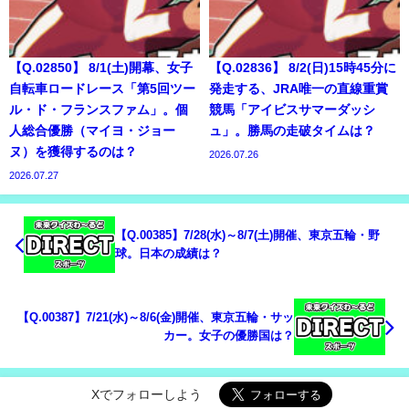
【Q.02850】 8/1(土)開幕、女子
【Q.02836】 8/2(日)15時45分に
自転車ロードレース「第5回ツー
発走する、JRA唯一の直線重賞
ル・ド・フランスファム」。個
競馬「アイビスサマーダッシ
人総合優勝（マイヨ・ジョー
ュ」。勝馬の走破タイムは？
ヌ）を獲得するのは？
2026.07.26
2026.07.27
【Q.00385】7/28(水)～8/7(土)開催、東京五輪・野
球。日本の成績は？
【Q.00387】7/21(水)～8/6(金)開催、東京五輪・サッ
カー。女子の優勝国は？
Xでフォローしよう