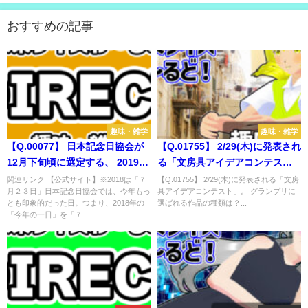
おすすめの記事
趣味・雑学
趣味・雑学
【Q.00077】 日本記念日協会が
【Q.01755】 2/29(木)に発表され
12月下旬頃に選定する、 2019年
る「文房具アイデアコンテス
のもっとも印象的だった日「今
ト」。 グランプリに選ばれる作
関連リンク 【公式サイト】※2018は「７
【Q.01755】 2/29(木)に発表される「文房
月２３日」日本記念日協会では、今年もっ
具アイデアコンテスト」。 グランプリに
年の一日」は？
品の種類は？
とも印象的だった日。つまり、2018年の
選ばれる作品の種類は？...
「今年の一日」を「７...