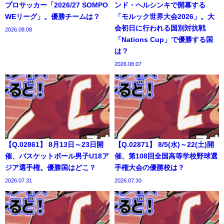
プロサッカー「2026/27 SOMPO
ンド・ヘルシンキで開幕する
WEリーグ」。優勝チームは？
「モルック世界大会2026」。大
会初日に行われる国別対抗戦
2026.08.08
「Nations Cup」で優勝する国
は？
2026.08.07
【Q.02861】 8月13日～23日開
【Q.02871】 8/5(水)～22(土)開
催、バスケットボール男子U18ア
催、第108回全国高等学校野球選
ジア選手権。優勝国はどこ？
手権大会の優勝校は？
2026.07.31
2026.07.30