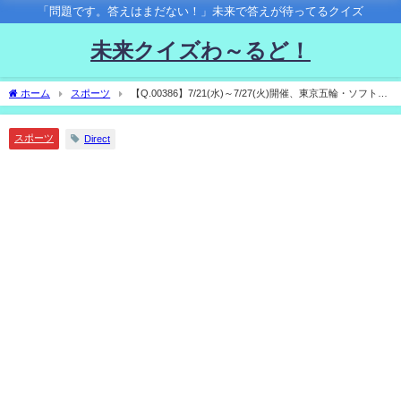
「問題です。答えはまだない！」未来で答えが待ってるクイズ
未来クイズわ～るど！
ホーム
スポーツ
【Q.00386】7/21(水)～7/27(火)開催、東京五輪・ソフトボ
ール。優勝するのは？
スポーツ
Direct