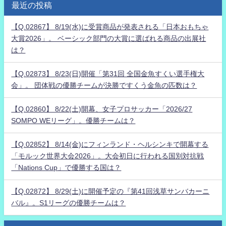
最近の投稿
【Q.02867】 8/19(水)に受賞商品が発表される「日本おもちゃ
大賞2026」。 ベーシック部門の大賞に選ばれる商品の出展社
は？
【Q.02873】 8/23(日)開催「第31回 全国金魚すくい選手権大
会」。 団体戦の優勝チームが決勝ですくう金魚の匹数は？
【Q.02860】 8/22(土)開幕、女子プロサッカー「2026/27
SOMPO WEリーグ」。優勝チームは？
【Q.02852】 8/14(金)にフィンランド・ヘルシンキで開幕する
「モルック世界大会2026」。大会初日に行われる国別対抗戦
「Nations Cup」で優勝する国は？
【Q.02872】 8/29(土)に開催予定の『第41回浅草サンバカーニ
バル』。S1リーグの優勝チームは？