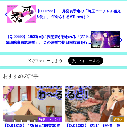
【Q.00588】 11月発表予定の「埼玉バーチャル観光
大使」。 任命されるVTuberは？
【Q.00590】 10/31(日)に投開票が行われる「第49回
衆議院議員総選挙」。 この選挙で期日前投票を行う
有権者の割合は？
Xでフォローしよう
おすすめの記事
時事・トレンド
グルメ
【Q.01318】 4/2(日)に開業30周
【Q.01302】 3/11(土)開催、第