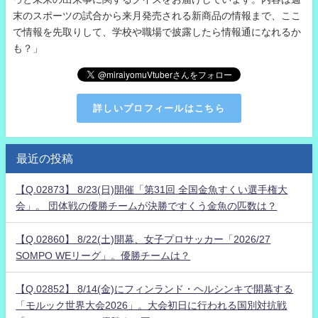
末のスポーツの試合から来月発売される新商品の情報まで、ここ
で情報を先取りして、学校や職場で披露したら情報通になれるか
も？」
詳しいプロフィールはこちら
最近の投稿
【Q.02873】 8/23(日)開催「第31回 全国金魚すくい選手権大
会」。 団体戦の優勝チームが決勝ですくう金魚の匹数は？
【Q.02860】 8/22(土)開幕、女子プロサッカー「2026/27
SOMPO WEリーグ」。優勝チームは？
【Q.02852】 8/14(金)にフィンランド・ヘルシンキで開幕する
「モルック世界大会2026」。大会初日に行われる国別対抗戦