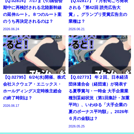
【Q.02814】 7/17までの国会会
【Q.02817】 ７月初旬ごろ発表
期中に再検討される北陸新幹線
される「第42回 読売広告大
の延伸ルート。８つのルート案
賞」。グランプリ受賞広告主の
のうち再決定されるのは？
業種は？
2026.06.24
2026.06.21
【Q.02795】 6/24(水)開催、株式
【Q.02773】 年２回、日本経済
会社スクウェア・エニックス・
団体連合会（経団連）が発表す
ホールディングス定時株主総会
る夏季賞与・一時金 大手企業業
の終了時刻は？
種別妥結状況（第1回集計・加重
平均）、いわゆる「大手企業の
2026.06.17
夏のボーナス平均額」。2026年
６月の金額は？
2026.05.25