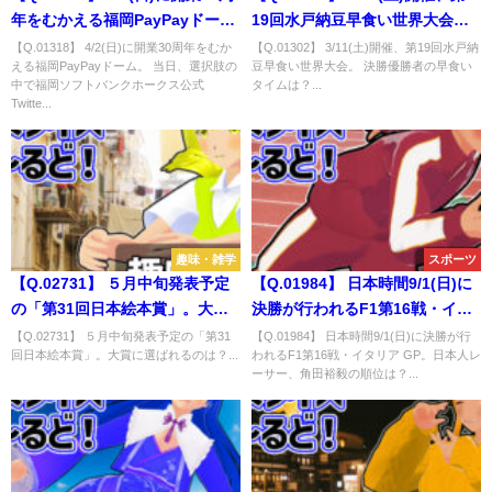
年をむかえる福岡PayPayドー
19回水戸納豆早食い世界大会。
ム。 当日、選択肢の中で福岡ソ
決勝優勝者の早食いタイムは？
【Q.01318】 4/2(日)に開業30周年をむか
【Q.01302】 3/11(土)開催、第19回水戸納
える福岡PayPayドーム。 当日、選択肢の
豆早食い世界大会。 決勝優勝者の早食い
フトバンクホークス公式Twitter
中で福岡ソフトバンクホークス公式
タイムは？...
が最初にツイートする内容は？
Twitte...
趣味・雑学
スポーツ
【Q.02731】 ５月中旬発表予定
【Q.01984】 日本時間9/1(日)に
の「第31回日本絵本賞」。大賞
決勝が行われるF1第16戦・イタ
に選ばれるのは？
リア GP。日本人レーサー、角田
【Q.02731】 ５月中旬発表予定の「第31
【Q.01984】 日本時間9/1(日)に決勝が行
回日本絵本賞」。大賞に選ばれるのは？...
われるF1第16戦・イタリア GP。日本人レ
裕毅の順位は？
ーサー、角田裕毅の順位は？...