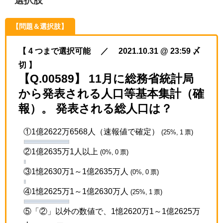
選択肢
【問題＆選択肢】
【 4 つまで選択可能 ／ 2021.10.31 @ 23:59 〆
切 】
【Q.00589】 11月に総務省統計局
から発表される人口等基本集計（確
報）。 発表される総人口は？
①1億2622万6568人（速報値で確定）
(25%, 1 票)
②1億2635万1人以上
(0%, 0 票)
③1憶2630万1～1億2635万人
(0%, 0 票)
④1憶2625万1～1億2630万人
(25%, 1 票)
⑤「②」以外の数値で、1憶2620万1～1億2625万