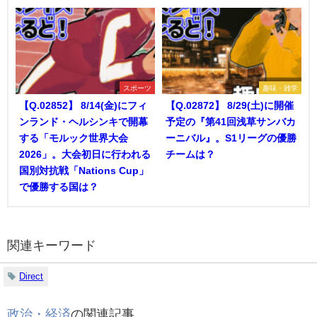
スポーツ
趣味・雑学
【Q.02852】 8/14(金)にフィ
【Q.02872】 8/29(土)に開催
ンランド・ヘルシンキで開幕
予定の『第41回浅草サンバカ
する「モルック世界大会
ーニバル』。S1リーグの優勝
2026」。大会初日に行われる
チームは？
国別対抗戦「Nations Cup」
で優勝する国は？
関連キーワード
Direct
政治・経済
の関連記事