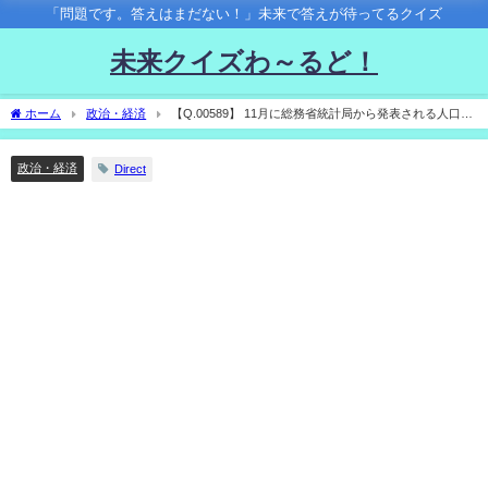
「問題です。答えはまだない！」未来で答えが待ってるクイズ
未来クイズわ～るど！
ホーム
政治・経済
【Q.00589】 11月に総務省統計局から発表される人口等
基本集計（確報）。 発表される総人口は？
政治・経済
Direct