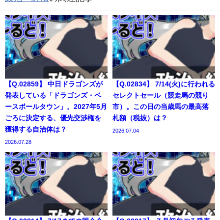
【Q.02859】 中日ドラゴンズが
【Q.02834】 7/14(火)に行われる
発表している「ドラゴンズ・ベ
セレクトセール（競走馬の競り
ースボールタウン」。2027年5月
市）。この日の当歳馬の最高落
ごろに決定する、優先交渉権を
札額（税抜）は？
獲得する自治体は？
2026.07.04
2026.07.28