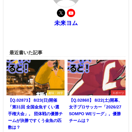
未来ヨム
最近書いた記事
趣味・雑学
スポーツ
【Q.02873】 8/23(日)開催
【Q.02860】 8/22(土)開幕、
「第31回 全国金魚すくい選
女子プロサッカー「2026/27
手権大会」。 団体戦の優勝チ
SOMPO WEリーグ」。優勝
ームが決勝ですくう金魚の匹
チームは？
数は？