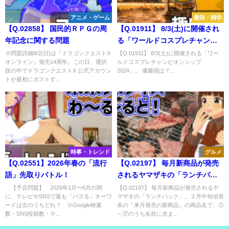
アニメ・ゲーム
趣味・雑学
【Q.02858】 国民的ＲＰＧの周
【Q.01911】 8/3(土)に開催され
年記念に関する問題
る「ワールドコスプレチャンピ
オンシップ2024」。 優勝国は？
※問題詳細8/2(日)は『ドラゴンクエストX
【Q.01911】 8/3(土)に開催される「ワー
オンライン』発売14周年。この日、選択
ルドコスプレチャンピオンシップ
肢の中でドラゴンクエストX 公式アカウン
2024」。 優勝国は？...
トが最初にポストす...
時事・トレンド
グルメ
【Q.02551】2026年春の「流行
【Q.02197】 毎月新商品が発売
語」先取りバトル！
されるヤマザキの「ランチパッ
ク」。２月中旬頃発表の「来月
【予言問題】 2026年1月〜6月の間
【Q.02197】 毎月新商品が発売されるヤ
に、テレビやSNSで最も「バズる」キーワ
マザキの「ランチパック」。２月中旬頃発
発売の新商品」の商品名で、①
ードは次のうちどれ？ ※Google検索
表の「来月発売の新商品」の商品名で、①
～⑦のうち名前に含まれる単語
数・SNS投稿数・テ...
～⑦のうち名前に含ま...
は？