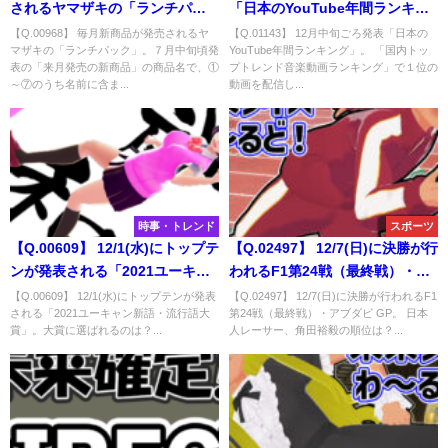
されるヤマザキの「ランチパッ
「日本のYouTube年間ランキン
ク」。７月中旬頃発表の「来月
グ」。 「国内トップトレンド音
【Q.00968】 毎月新商品が発売されるヤ
【Q.01143】 12月中旬ごろ発表「日本の
マザキの「ランチパック」。７月中旬頃発
YouTube年間ランキング」。 「国内トッ
発売の新商品」の商品名で、①
楽動画ランキング」で１位の動
表の「来月発売の新商品」の商品名で、①
プトレンド音楽動画ランキング」で１位の
～⑦のうち名前に含まれる単語
画を配信しているアーティスト
～⑦のうち名前に含ま...
動画を配信し...
は？
は？
時事・トレンド
スポーツ
【Q.00609】 12/1(水)にトップテ
【Q.02497】 12/7(日)に決勝が行
ンが発表される「2021ユーキャ
われるF1第24戦（最終戦）・ア
ン新語・流行語大賞」。大賞に
ブダビ GP。 日本人レーサー、
【Q.00609】 12/1(水)にトップテンが発表
【Q.02497】 12/7(日)に決勝が行われるF1
される「2021ユーキャン新語・流行語大
第24戦（最終戦）・アブダビ GP。 日本
選ばれるのは？
角田裕毅の順位は？
賞」。大賞に選ばれるのは？...
人レーサー、角田裕毅の順位は？...