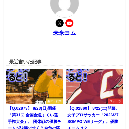
未来ヨム
最近書いた記事
趣味・雑学
スポーツ
【Q.02873】 8/23(日)開催
【Q.02860】 8/22(土)開幕、
「第31回 全国金魚すくい選
女子プロサッカー「2026/27
手権大会」。 団体戦の優勝チ
SOMPO WEリーグ」。優勝
ームが決勝ですくう金魚の匹
チームは？