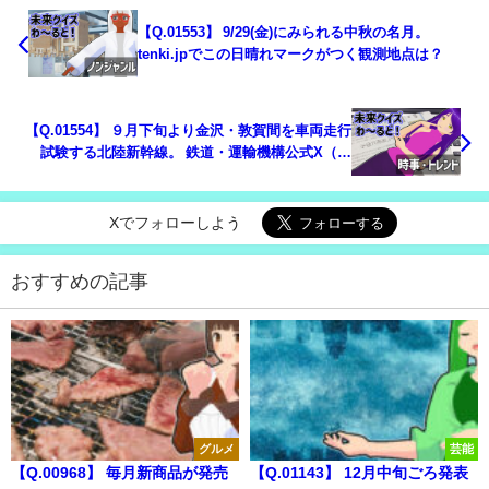
【Q.01553】 9/29(金)にみられる中秋の名月。
tenki.jpでこの日晴れマークがつく観測地点は？
【Q.01554】 ９月下旬より金沢・敦賀間を車両走行
試験する北陸新幹線。 鉄道・運輸機構公式X（旧
Twitter）が走行の様子をポストするタイミングは？
Xでフォローしよう
おすすめの記事
グルメ
芸能
【Q.00968】 毎月新商品が発売
【Q.01143】 12月中旬ごろ発表