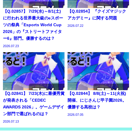
【Q.02857】 7/29(水)～8/1(土)
【Q.02854】 『クイズマジック
に行われる世界最大級のeスポー
アカデミー』に関する問題
ツの祭典「Esports World Cup
2026.07.22
2026」の『ストリートファイタ
ー6』部門。優勝するのは？
2026.07.23
【Q.02841】 7/23(木)に最優秀賞
【Q.02844】 8/8(土)～11(火祝)
が発表される「CEDEC
開催、にじさんじ甲子園2026。
AWARDS 2026」。ゲームデザイ
優勝する高校は？
ン部門で選ばれるのは？
2026.07.05
2026.07.13