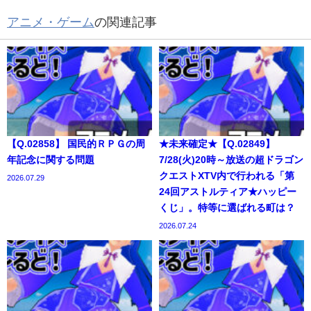
アニメ・ゲーム
の関連記事
【Q.02858】 国民的ＲＰＧの周
★未来確定★【Q.02849】
年記念に関する問題
7/28(火)20時～放送の超ドラゴン
クエストXTV内で行われる「第
2026.07.29
24回アストルティア★ハッピー
くじ」。特等に選ばれる町は？
2026.07.24