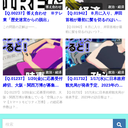
答え合わせ
政治・経済
【Q.00237】答え合わせ ※テレ
【Q.01942】 ８月に入り、岸田
東「歴史迷宮からの脱出」
首相が最初に髪を切るのはい
つ？
この問題の正解は━━...
【Q.01942】 ８月に入り、岸田首相が最
初に髪を切るのはいつ？...
政治・経済
政治・経済
【Q.01237】 1/20(金)に応募受付
【Q.01732】 1/17(水)に日本政府
締切、大阪・関西万博が募集し
観光局が発表予定、2023年の訪
ている「空飛ぶクルマ【スマー
日客数は？
【Q.01237】 1/20(金)に応募受付締切、大
【Q.01732】 1/17(水)に日本政府観光局が
阪・関西万博が募集している「空飛ぶクル
発表予定、2023年の訪日客は？...
トモビリティ万博】」の総応募
マ【スマートモビリティ万博】」の総応募
件数は？
件数は？...