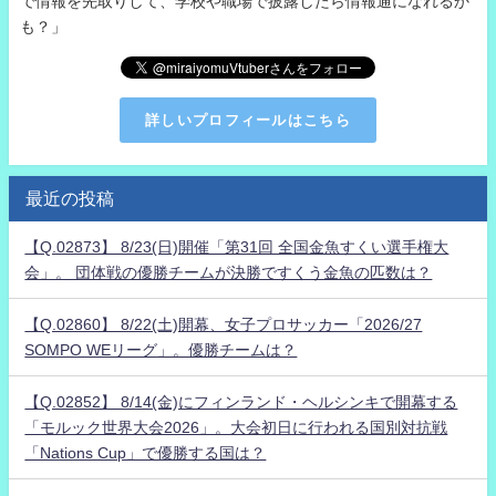
で情報を先取りして、学校や職場で披露したら情報通になれるか
も？」
詳しいプロフィールはこちら
最近の投稿
【Q.02873】 8/23(日)開催「第31回 全国金魚すくい選手権大
会」。 団体戦の優勝チームが決勝ですくう金魚の匹数は？
【Q.02860】 8/22(土)開幕、女子プロサッカー「2026/27
SOMPO WEリーグ」。優勝チームは？
【Q.02852】 8/14(金)にフィンランド・ヘルシンキで開幕する
「モルック世界大会2026」。大会初日に行われる国別対抗戦
「Nations Cup」で優勝する国は？