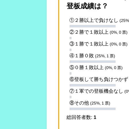
登板成績は？
①２勝以上で負けなし
(25%
②２勝で１敗以上
(0%, 0 票)
③１勝で１敗以上
(0%, 0 票)
④１勝０敗
(25%, 1 票)
⑤０勝１敗以上
(0%, 0 票)
⑥登板して勝ち負けつか
⑦１軍での登板機会なし
(0
⑧その他
(25%, 1 票)
総回答者数:
1