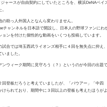
ドジャースが自由契約にしていたところを、横浜DeNAベイ
た。
の助っ人外国人となんら変わりません。
ubeチャンネルを日本語で開設し、日本人の野球ファンにわ
ションを付けた個性的な動画をいくつも投稿しています。
試合では埼玉西武ライオンズ相手に４回を無失点に抑え
ていました。
ンウィーク期間に見守ろう（？）というのが今回の出題
回登板だろうと考えていましたが、「バウアー」「中四
かけられており、期間中に３回以上の登板も考えたほうが