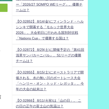
ー「2026/27 SOMPO WEリーグ」。優勝チ
ームは？
【Q.02852】 8/14(金)にフィンランド・ヘル
シンキで開幕する「モルック世界大会
2026」。大会初日に行われる国別対抗戦
「Nations Cup」で優勝する国は？
【Q.02872】 8/29(土)に開催予定の『第41回
て
浅草サンバカーニバル』。S1リーグの優勝
チームは？
【Q.02855】 8/15(土)にオーストラリアで開
催される、水の無い川のボートレース大会
「ヘンリー・オン・トッド・レガッタ」。今
年の大会の結末は？
賞
【Q.02866】 8/11(火祝)は「山の日」。 こ
の日の正午の富士山の気温は？