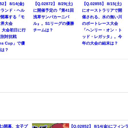
52】 8/14(金)
【Q.02872】 8/29(土)
【Q.02855】 8/15(土)
ンランド・ヘル
に開催予定の『第41回
にオーストラリアで開
で開幕する「モ
浅草サンバカーニバ
催される、水の無い川
世界大会
ル』。S1リーグの優勝
のボートレース大会
」。大会初日に行
チームは？
「ヘンリー・オン・ト
国別対抗戦
ッド・レガッタ」。今
ons Cup」で優
年の大会の結末は？
国は？
22(土)開幕、女子プ
【Q.02852】 8/14(金)にフィン