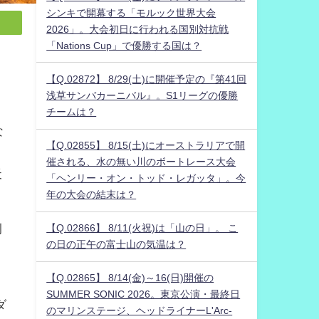
シンキで開幕する「モルック世界大会
2026」。大会初日に行われる国別対抗戦
「Nations Cup」で優勝する国は？
【Q.02872】 8/29(土)に開催予定の『第41回
浅草サンバカーニバル』。S1リーグの優勝
チームは？
な
【Q.02855】 8/15(土)にオーストラリアで開
催される、水の無い川のボートレース大会
天
「ヘンリー・オン・トッド・レガッタ」。今
年の大会の結末は？
例
【Q.02866】 8/11(火祝)は「山の日」。 こ
の日の正午の富士山の気温は？
【Q.02865】 8/14(金)～16(日)開催の
SUMMER SONIC 2026。東京公演・最終日
ダ
のマリンステージ、ヘッドライナーL'Arc-