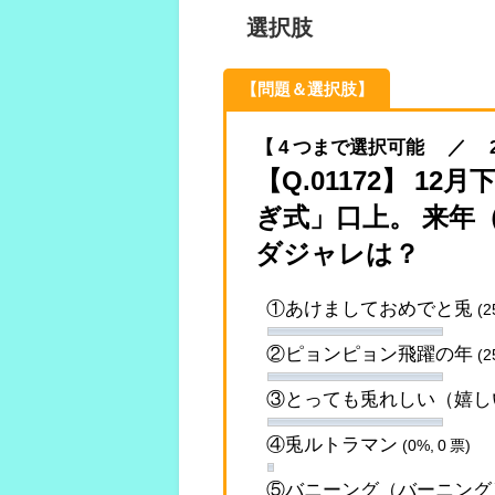
選択肢
【問題＆選択肢】
【 4 つまで選択可能 ／ 2022.
【Q.01172】 
ぎ式」口上。 来年
ダジャレは？
①あけましておめでと兎
(2
②ピョンピョン飛躍の年
(2
③とっても兎れしい（嬉
④兎ルトラマン
(0%, 0 票)
⑤バニーング（バーニン