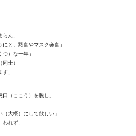
まらん」
うにと、黙食やマスク会食」
くつ）な一年」
（同士）」
ます」
虎口（ここう）を脱し」
」
い（大概）にして欲しい」
）われず」