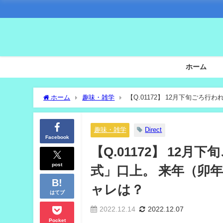
ホーム
ホーム
趣味・雑学
【Q.01172】 12月下旬ご
るダジャレは？
趣味・雑学
Direct
Facebook
【Q.01172】 1
post
式」口上。 来年（卯
ャレは？
はてブ
2022.12.14
2022.12.07
Pocket