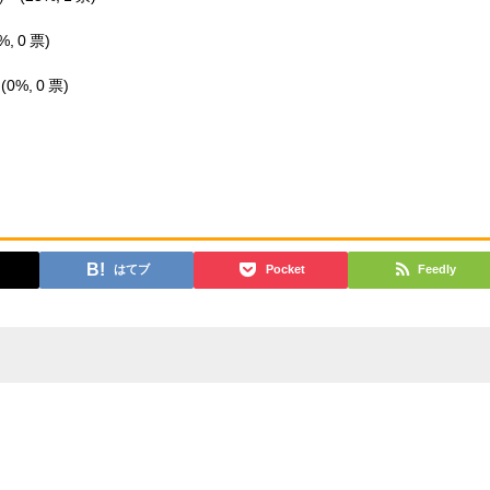
%, 0 票)
）
(0%, 0 票)
はてブ
Pocket
Feedly