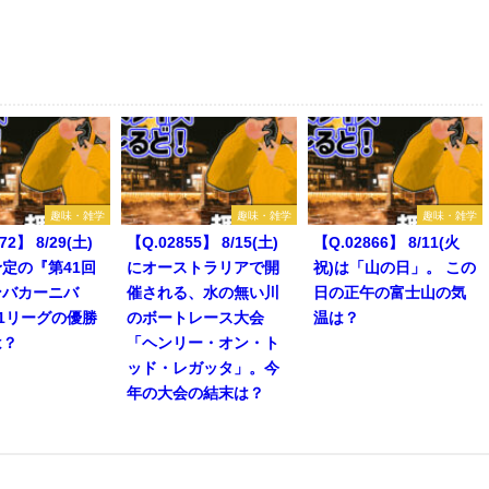
趣味・雑学
趣味・雑学
趣味・雑学
72】 8/29(土)
【Q.02855】 8/15(土)
【Q.02866】 8/11(火
定の『第41回
にオーストラリアで開
祝)は「山の日」。 この
ンバカーニバ
催される、水の無い川
日の正午の富士山の気
1リーグの優勝
のボートレース大会
温は？
は？
「ヘンリー・オン・ト
ッド・レガッタ」。今
年の大会の結末は？