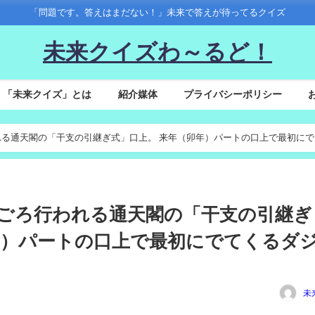
「問題です。答えはまだない！」未来で答えが待ってるクイズ
未来クイズわ～るど！
「未来クイズ」とは
紹介媒体
プライバシーポリシー
ろ行われる通天閣の「干支の引継ぎ式」口上。 来年（卯年）パートの口上で最初に
2月下旬ごろ行われる通天閣の「干支の引継ぎ
年）パートの口上で最初にでてくるダ
未