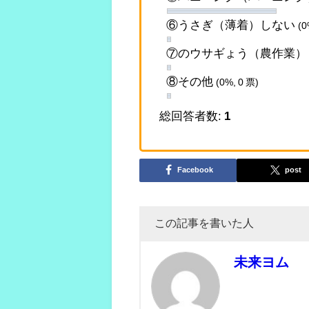
⑥うさぎ（薄着）しない
(0
⑦のウサギょう（農作業
⑧その他
(0%, 0 票)
総回答者数:
1
Facebook
post
この記事を書いた人
未来ヨム