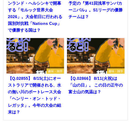
ンランド・ヘルシンキで開幕
予定の『第41回浅草サンバカ
する「モルック世界大会
ーニバル』。S1リーグの優勝
2026」。大会初日に行われる
チームは？
国別対抗戦「Nations Cup」
で優勝する国は？
趣味・雑学
趣味・雑学
【Q.02855】 8/15(土)にオー
【Q.02866】 8/11(火祝)は
ストラリアで開催される、水
「山の日」。 この日の正午の
の無い川のボートレース大会
富士山の気温は？
「ヘンリー・オン・トッド・
レガッタ」。今年の大会の結
末は？