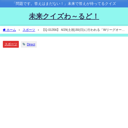
「問題です。答えはまだない！」未来で答えが待ってるクイズ
未来クイズわ～るど！
ホーム
スポーツ
【Q.01356】 4/29(土祝)30(日)に行われる「Wリーグオール
スター 2022‐2023 in 有明」。 Team SUNRISE vs. Team STARLIGHTの試合結果は？
スポーツ
Direct