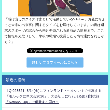
「駆け出しのクイズ作家として活動しているVTuber。お昼にちょ
っと未来の出来事に関するクイズをお届けしています。内容は週
末のスポーツの試合から来月発売される新商品の情報まで、ここ
で情報を先取りして、学校や職場で披露したら情報通になれるか
も？」
詳しいプロフィールはこちら
最近の投稿
【Q.02852】 8/14(金)にフィンランド・ヘルシンキで開幕する
「モルック世界大会2026」。大会初日に行われる国別対抗戦
「Nations Cup」で優勝する国は？