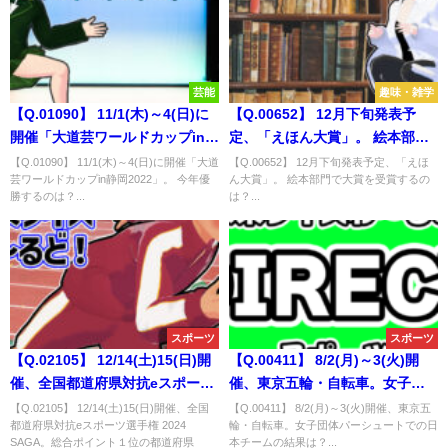
芸能
趣味・雑学
【Q.01090】 11/1(木)～4(日)に
【Q.00652】 12月下旬発表予
開催「大道芸ワールドカップin静
定、「えほん大賞」。 絵本部門
岡2022」。 今年優勝するのは？
で大賞を受賞するのは？
【Q.01090】 11/1(木)～4(日)に開催「大道
【Q.00652】 12月下旬発表予定、「えほ
芸ワールドカップin静岡2022」。 今年優
ん大賞」。 絵本部門で大賞を受賞するの
勝するのは？...
は？...
スポーツ
スポーツ
【Q.02105】 12/14(土)15(日)開
【Q.00411】 8/2(月)～3(火)開
催、全国都道府県対抗eスポーツ
催、東京五輪・自転車。女子団
選手権 2024 SAGA。総合ポイン
体パーシュートでの日本チーム
【Q.02105】 12/14(土)15(日)開催、全国
【Q.00411】 8/2(月)～3(火)開催、東京五
都道府県対抗eスポーツ選手権 2024
輪・自転車。女子団体パーシュートでの日
ト１位の都道府県は？
の結果は？
SAGA。総合ポイント１位の都道府県
本チームの結果は？...