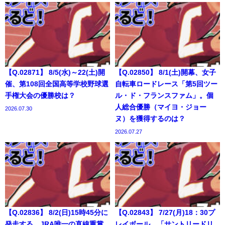
【Q.02871】 8/5(水)～22(土)開
【Q.02850】 8/1(土)開幕、女子
催、第108回全国高等学校野球選
自転車ロードレース「第5回ツー
手権大会の優勝校は？
ル・ド・フランスファム」。個
人総合優勝（マイヨ・ジョー
2026.07.30
ヌ）を獲得するのは？
2026.07.27
【Q.02836】 8/2(日)15時45分に
【Q.02843】 7/27(月)18：30プ
発走する、JRA唯一の直線重賞
レイボール、「サントリードリ