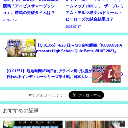
競馬「アイビスサマーダッシ
ームマッチ2026」。 ザ・プレミ
ュ」。勝馬の走破タイムは？
アム・モルツ球団vsドリーム・
ヒーローズの試合結果は？
2026.07.26
2026.07.17
【Q.01355】 4/23(日)～5/5(金祝)開催「KODANSHA
presents High School Quiz Battle WHAT 2023」。
1ststageを通過する参加者の中で最高得点は？
【Q.01351】 現地時間4/30(日)にアラバマ州で決勝が
行われるインディカーシリーズ第４戦。日本人レー
サー、佐藤琢磨の順位は？
Xでフォローしよう
おすすめの記事