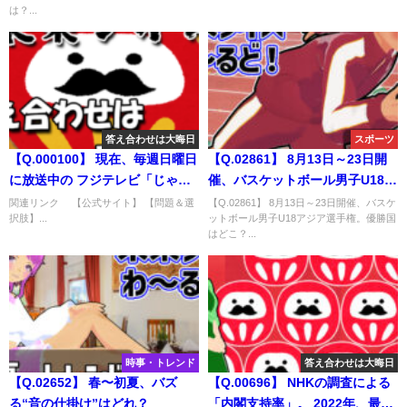
は？...
答え合わせは大晦日
スポーツ
【Q.000100】 現在、毎週日曜日
【Q.02861】 8月13日～23日開
に放送中の フジテレビ「じゃじ
催、バスケットボール男子U18ア
ゃじゃじゃーン！ 」で、 放送中
ジア選手権。優勝国はどこ？
関連リンク 【公式サイト】 【問題＆選
【Q.02861】 8月13日～23日開催、バスケ
択肢】...
ットボール男子U18アジア選手権。優勝国
のアニメ・クレーンゲーマーつ
はどこ？...
かみ。 2020年には何回つかむの
に成功する？
時事・トレンド
答え合わせは大晦日
【Q.02652】 春〜初夏、バズ
【Q.00696】 NHKの調査による
る“音の仕掛け”はどれ？
「内閣支持率」。 2022年、最も