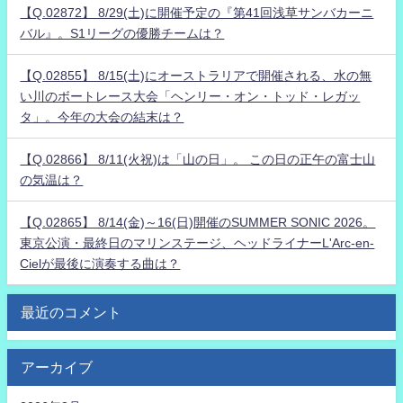
【Q.02872】 8/29(土)に開催予定の『第41回浅草サンバカーニ
バル』。S1リーグの優勝チームは？
【Q.02855】 8/15(土)にオーストラリアで開催される、水の無
い川のボートレース大会「ヘンリー・オン・トッド・レガッ
タ」。今年の大会の結末は？
【Q.02866】 8/11(火祝)は「山の日」。 この日の正午の富士山
の気温は？
【Q.02865】 8/14(金)～16(日)開催のSUMMER SONIC 2026。
東京公演・最終日のマリンステージ、ヘッドライナーL'Arc-en-
Cielが最後に演奏する曲は？
最近のコメント
アーカイブ