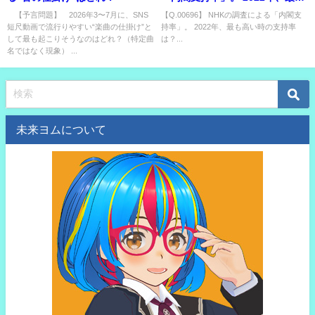
高い時の支持率は？
【予言問題】 2026年3〜7月に、SNS
【Q.00696】 NHKの調査による「内閣支
短尺動画で流行りやすい“楽曲の仕掛け”と
持率」。 2022年、最も高い時の支持率
して最も起こりそうなのはどれ？（特定曲
は？...
名ではなく現象） ...
未来ヨムについて