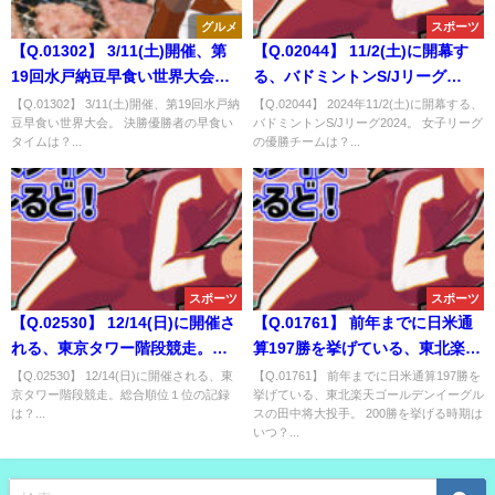
グルメ
スポーツ
【Q.01302】 3/11(土)開催、第
【Q.02044】 11/2(土)に開幕す
19回水戸納豆早食い世界大会。
る、バドミントンS/Jリーグ
決勝優勝者の早食いタイムは？
2024。 女子リーグの優勝チーム
【Q.01302】 3/11(土)開催、第19回水戸納
【Q.02044】 2024年11/2(土)に開幕する、
豆早食い世界大会。 決勝優勝者の早食い
バドミントンS/Jリーグ2024。 女子リーグ
は？
タイムは？...
の優勝チームは？...
スポーツ
スポーツ
【Q.02530】 12/14(日)に開催さ
【Q.01761】 前年までに日米通
れる、東京タワー階段競走。総
算197勝を挙げている、東北楽天
合順位１位の記録は？
ゴールデンイーグルスの田中将
【Q.02530】 12/14(日)に開催される、東
【Q.01761】 前年までに日米通算197勝を
京タワー階段競走。総合順位１位の記録
挙げている、東北楽天ゴールデンイーグル
大投手。 200勝を挙げる時期は
は？...
スの田中将大投手。 200勝を挙げる時期は
いつ？
いつ？...