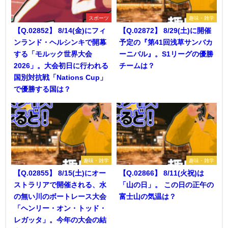
スポーツ
趣味・雑学
【Q.02852】 8/14(金)にフィ
【Q.02872】 8/29(土)に開催
ンランド・ヘルシンキで開幕
予定の『第41回浅草サンバカ
する「モルック世界大会
ーニバル』。S1リーグの優勝
2026」。大会初日に行われる
チームは？
国別対抗戦「Nations Cup」
で優勝する国は？
趣味・雑学
趣味・雑学
【Q.02855】 8/15(土)にオー
【Q.02866】 8/11(火祝)は
ストラリアで開催される、水
「山の日」。 この日の正午の
の無い川のボートレース大会
富士山の気温は？
「ヘンリー・オン・トッド・
レガッタ」。今年の大会の結