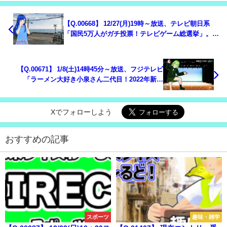
【Q.00668】 12/27(月)19時～放送、テレビ朝日系
「国民5万人がガチ投票！テレビゲーム総選挙」。１
位のテレビゲームは？
【Q.00671】 1/8(土)14時45分～放送、フジテレビ
「ラーメン大好き小泉さん二代目！2022年新春
SP」。ドラマの中で小泉さんが食べるラーメンの量
は？
Xでフォローしよう
おすすめの記事
スポーツ
趣味・雑学