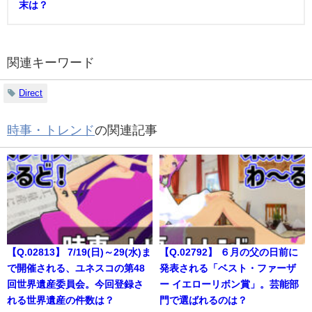
末は？
関連キーワード
Direct
時事・トレンド
の関連記事
【Q.02813】 7/19(日)～29(水)ま
【Q.02792】 ６月の父の日前に
で開催される、ユネスコの第48
発表される「ベスト・ファーザ
回世界遺産委員会。今回登録さ
ー イエローリボン賞」。芸能部
れる世界遺産の件数は？
門で選ばれるのは？