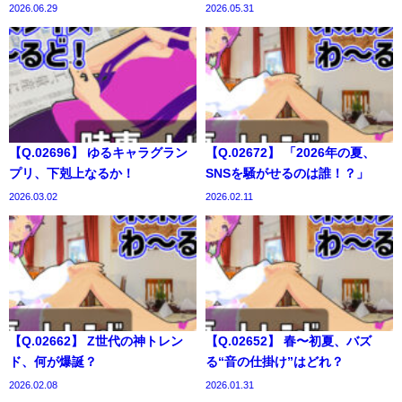
2026.06.29
2026.05.31
【Q.02696】 ゆるキャラグラン
【Q.02672】 「2026年の夏、
プリ、下剋上なるか！
SNSを騒がせるのは誰！？」
2026.03.02
2026.02.11
【Q.02662】 Z世代の神トレン
【Q.02652】 春〜初夏、バズ
ド、何が爆誕？
る“音の仕掛け”はどれ？
2026.02.08
2026.01.31