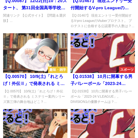
【Q.00087】 12/22(日)10：20ス
【Q.01467】 現在エントリー受
タート、 第31回全国高等学校駅
付開始するV-pro Leagueの
伝競走大会・女子。 優勝校は？
Vtuberプロテスト。 プロテスト
関連リンク 【公式サイト】 【問題＆選択
【Q.01467】 現在エントリー受付開始す
肢】...
るV-pro LeagueのVtuberプロテスト。 プ
に合格する公認選手の人数は？
ロテストに合格する公認選手の人数は？...
趣味・雑学
スポーツ
【Q.00570】 10/9(土)「れとろ
【Q.01538】 10月に開幕する男
げ！外伝Ⅱ」で発表される ミス
子バレーボール「2023-24
テリー案内シリーズ第三弾の舞
V.LEAGUE」。 DIVISION1の優
【Q.00570】 10/9(土)「れとろげ！外伝
【Q.01538】 10月に開幕する男子バレー
Ⅱ」で発表される ミステリー案内シリー
ボール「2023-24 V.LEAGUE」。
台地はどこ？
勝チームは？
ズ第三弾の舞台地はどこ？...
DIVISION1の優勝チームは？...