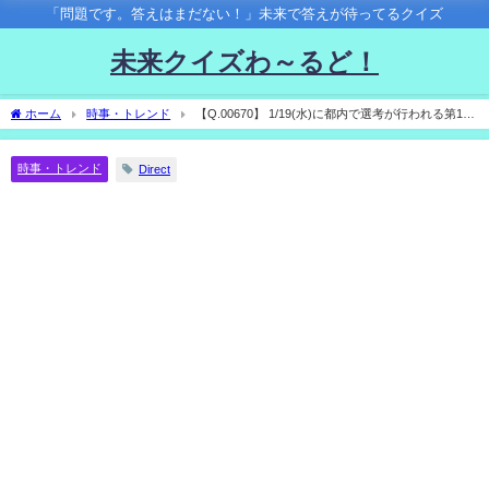
「問題です。答えはまだない！」未来で答えが待ってるクイズ
未来クイズわ～るど！
ホーム
時事・トレンド
【Q.00670】 1/19(水)に都内で選考が行われる第166
回直木三十五賞。今回受賞するのは？
時事・トレンド
Direct