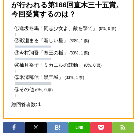
が行われる第166回直木三十五賞。
今回受賞するのは？
①逢坂冬馬「同志少女よ、敵を撃て」
(0%, 0 票)
②彩瀬まる「新しい星」
(33%, 1 票)
③今村翔吾「塞王の楯」
(33%, 1 票)
④柚月裕子「ミカエルの鼓動」
(0%, 0 票)
⑤米澤穂信「黒牢城」
(33%, 1 票)
⑥その他
(0%, 0 票)
総回答者数:
1
LINE