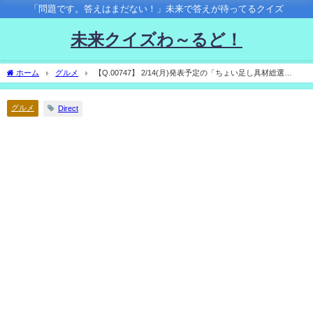
「問題です。答えはまだない！」未来で答えが待ってるクイズ
未来クイズわ～るど！
ホーム
グルメ
【Q.00747】 2/14(月)発表予定の「ちょい足し具材総選
挙」。 最も得票数の多い推し具材は？
グルメ
Direct