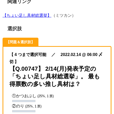
関連リンク
【ちょい足し具材総選挙】
（ミツカン）
選択肢
【問題＆選択肢】
【 4 つまで選択可能 ／ 2022.02.14 @ 06:00 〆
切 】
【Q.00747】 2/14(月)発表予定の
「ちょい足し具材総選挙」。 最も
得票数の多い推し具材は？
①かつおぶし
(25%, 1 票)
②のり
(25%, 1 票)