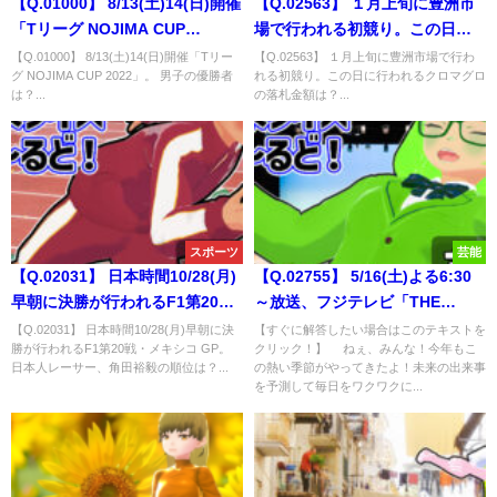
【Q.01000】 8/13(土)14(日)開催
【Q.02563】 １月上旬に豊洲市
「Tリーグ NOJIMA CUP
場で行われる初競り。この日に
2022」。 男子の優勝者は？
行われるクロマグロの落札金額
【Q.01000】 8/13(土)14(日)開催「Tリー
【Q.02563】 １月上旬に豊洲市場で行わ
グ NOJIMA CUP 2022」。 男子の優勝者
れる初競り。この日に行われるクロマグロ
は？
は？...
の落札金額は？...
スポーツ
芸能
【Q.02031】 日本時間10/28(月)
【Q.02755】 5/16(土)よる6:30
早朝に決勝が行われるF1第20
～放送、フジテレビ「THE
戦・メキシコ GP。 日本人レー
SECOND～漫才トーナメント～
【Q.02031】 日本時間10/28(月)早朝に決
【すぐに解答したい場合はこのテキストを
勝が行われるF1第20戦・メキシコ GP。
クリック！】 ねぇ、みんな！今年もこ
サー、角田裕毅の順位は？
2026」。 優勝するのは？
日本人レーサー、角田裕毅の順位は？...
の熱い季節がやってきたよ！未来の出来事
を予測して毎日をワクワクに...