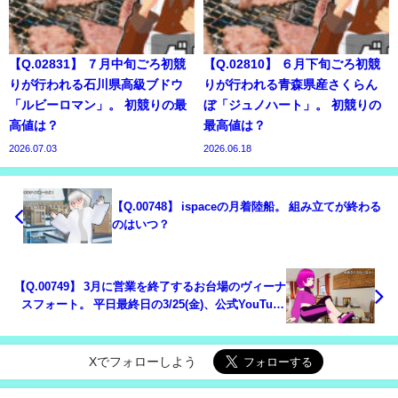
【Q.02831】 ７月中旬ごろ初競
【Q.02810】 ６月下旬ごろ初競
りが行われる石川県高級ブドウ
りが行われる青森県産さくらん
「ルビーロマン」。 初競りの最
ぼ「ジュノハート」。 初競りの
高値は？
最高値は？
2026.07.03
2026.06.18
【Q.00748】 ispaceの月着陸船。 組み立てが終わる
のはいつ？
【Q.00749】 3月に営業を終了するお台場のヴィーナ
スフォート。 平日最終日の3/25(金)、公式YouTube
チャンネル「VenusFort_Official」に配信される動
画の内容は？
Xでフォローしよう