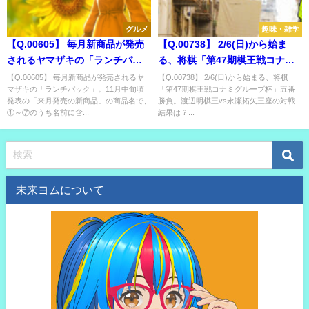
グルメ
趣味・雑学
【Q.00605】 毎月新商品が発売
【Q.00738】 2/6(日)から始ま
されるヤマザキの「ランチパッ
る、将棋「第47期棋王戦コナミ
ク」。11月中旬頃発表の「来月
グループ杯」五番勝負。渡辺明
【Q.00605】 毎月新商品が発売されるヤ
【Q.00738】 2/6(日)から始まる、将棋
マザキの「ランチパック」。11月中旬頃
「第47期棋王戦コナミグループ杯」五番
発売の新商品」の商品名で、①
棋王vs永瀬拓矢王座の対戦結果
発表の「来月発売の新商品」の商品名で、
勝負。渡辺明棋王vs永瀬拓矢王座の対戦
～⑦のうち名前に含まれる単語
は？
①～⑦のうち名前に含...
結果は？...
は？
未来ヨムについて