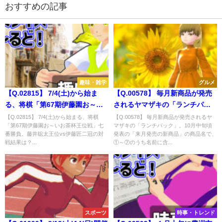
おすすめの記事
趣味・雑学
グルメ
【Q.02815】 7/4(土)から始ま
【Q.00578】 毎月新商品が発売
る、将棋「第67期伊藤園お～い
されるヤマザキの「ランチパッ
お茶杯王位戦」七番勝負。藤井
ク」。10月中旬頃発表の「来月
【Q.02815】 7/4(土)から始まる、将棋
【Q.00578】 毎月新商品が発売されるヤ
「第67期伊藤園お～いお茶杯王位戦」七
マザキの「ランチパック」。10月中旬頃
聡太王位vs伊藤匠二冠の対戦結
発売の新商品」の商品名で、①
番勝負。藤井聡太王位vs伊藤匠二冠の対
発表の「来月発売の新商品」の商品名で、
果は？
～⑦のうち名前に含まれる単語
戦結果は？...
①～⑦のうち名前に含...
は？
スポーツ
時事・トレンド