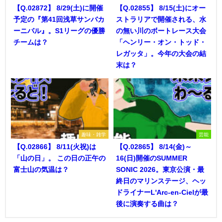
【Q.02872】 8/29(土)に開催
【Q.02855】 8/15(土)にオー
予定の『第41回浅草サンバカ
ストラリアで開催される、水
ーニバル』。S1リーグの優勝
の無い川のボートレース大会
チームは？
「ヘンリー・オン・トッド・
レガッタ」。今年の大会の結
末は？
趣味・雑学
芸能
【Q.02866】 8/11(火祝)は
【Q.02865】 8/14(金)～
「山の日」。 この日の正午の
16(日)開催のSUMMER
富士山の気温は？
SONIC 2026。東京公演・最
終日のマリンステージ、ヘッ
ドライナーL'Arc-en-Cielが最
後に演奏する曲は？