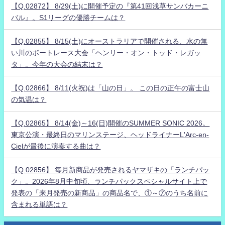
【Q.02872】 8/29(土)に開催予定の『第41回浅草サンバカーニ
バル』。S1リーグの優勝チームは？
【Q.02855】 8/15(土)にオーストラリアで開催される、水の無
い川のボートレース大会「ヘンリー・オン・トッド・レガッ
タ」。今年の大会の結末は？
【Q.02866】 8/11(火祝)は「山の日」。 この日の正午の富士山
の気温は？
【Q.02865】 8/14(金)～16(日)開催のSUMMER SONIC 2026。
東京公演・最終日のマリンステージ、ヘッドライナーL'Arc-en-
Cielが最後に演奏する曲は？
【Q.02856】 毎月新商品が発売されるヤマザキの「ランチパッ
ク」。2026年8月中旬頃、ランチパックスペシャルサイト上で
発表の「来月発売の新商品」の商品名で、①～⑦のうち名前に
含まれる単語は？